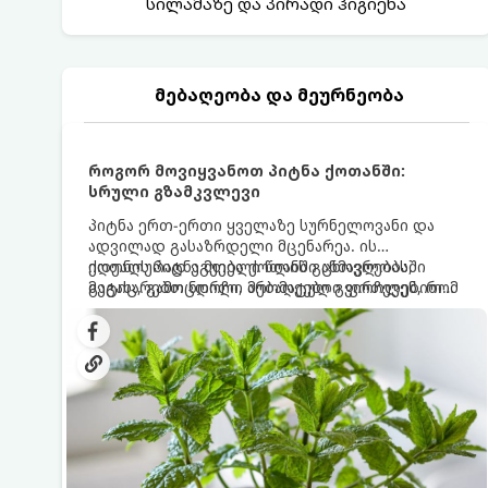
სილამაზე და პირადი ჰიგიენა
მებაღეობა და მეურნეობა
როგორ მოვიყვანოთ პიტნა ქოთანში:
სრული გზამკვლევი
პიტნა ერთ-ერთი ყველაზე სურნელოვანი და
ადვილად გასაზრდელი მცენარეა. ის
იდეალურად ეგუება ქოთანში ცხოვრებას,
ქოთნის პიტნა მთელი წლის განმავლობაში
მეტიც, გამოცდილი მებაღეები გვირჩევენ, რომ
გაგახარებთ ნორჩი, არომატული ფოთლებით
პიტნა მხოლოდ ქოთანში მოვიყვანოთ, რადგან
ჩაის, ლიმონათისა თუ კერძებისთვის.
ღია გრუნტში (ბაღში) დარგვისას ის ფესვებით
ძალიან სწრაფად ვრცელდება და სხვა
მცენარეებს ავიწროებს.