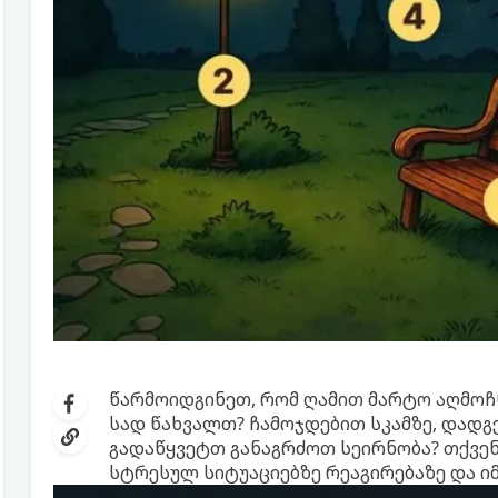
წარმოიდგინეთ, რომ ღამით მარტო აღმოჩ
სად წახვალთ? ჩამოჯდებით სკამზე, დადგ
გადაწყვეტთ განაგრძოთ სეირნობა? თქვენი
სტრესულ სიტუაციებზე რეაგირებაზე და იმ