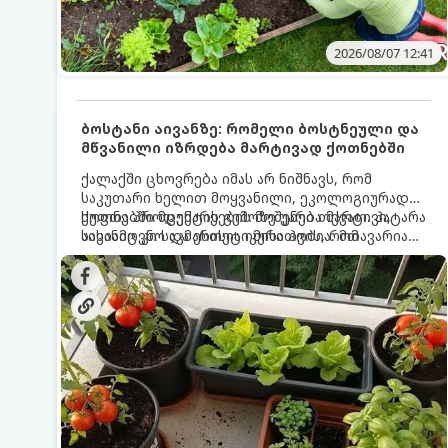
2026/08/07 12:41
ბოსტანი აივანზე: რომელი ბოსტნეული და
მწვანილი იზრდება მარტივად ქოთნებში
ქალაქში ცხოვრება იმას არ ნიშნავს, რომ
საკუთარი ხელით მოყვანილი, ეკოლოგიურად
სუფთა პროდუქტის გემოზე უარი თქვათ. პატარა
ქოთნებში მცენარეების მოშენება მარტივი,
აივანიც კი საკმარისია იმისათვის, რომ
სასიამოვნო და ესთეტიკური ჰობია. მთავარია
მოიწყოთ მინი-ბოსტანი, საიდანაც
იცოდეთ, რომელი კულტურები ეგუებიან
ყოველდღიურად ახალ, არომატულ მწვანილსა
ქოთნის პირობებს ყველაზე კარგად და როგორ
და ბოსტნეულს მოკრეფთ.
მოუაროთ მათ სწორად.