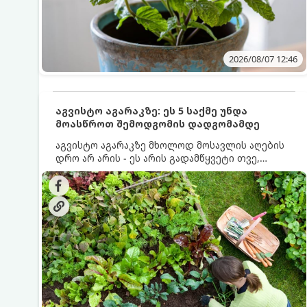
2026/08/07 12:46
აგვისტო აგარაკზე: ეს 5 საქმე უნდა
მოასწროთ შემოდგომის დადგომამდე
აგვისტო აგარაკზე მხოლოდ მოსავლის აღების
დრო არ არის - ეს არის გადამწყვეტი თვე,
როდესაც საფუძველი ეყრება მომავალი წლის
მოსავალს და ბაღი მზადდება შემოდგომა-
ზამთრის სეზონისთვის. იმისათვის, რომ
ნიადაგმა ენერგია აღიდგინოს, ხოლო
მცენარეებმა ზამთარს გაუძლონ, აგვისტოს
ბოლომდე 5 მნიშვნელოვანი საქმის გაკეთება
უნდა მოასწროთ: