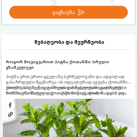
გაგზავნა
მებაღეობა და მეურნეობა
როგორ მოვიყვანოთ პიტნა ქოთანში: სრული
გზამკვლევი
პიტნა ერთ-ერთი ყველაზე სურნელოვანი და ადვილად
გასაზრდელი მცენარეა. ის იდეალურად ეგუება ქოთანში
ცხოვრებას, მეტიც, გამოცდილი მებაღეები გვირჩევენ,
ქოთნის პიტნა მთელი წლის განმავლობაში გაგახარებთ
რომ პიტნა მხოლოდ ქოთანში მოვიყვანოთ, რადგან ღია
ნორჩი, არომატული ფოთლებით ჩაის, ლიმონათისა თუ
გრუნტში (ბაღში) დარგვისას ის ფესვებით ძალიან
კერძებისთვის.
სწრაფად ვრცელდება და სხვა მცენარეებს ავიწროებს.