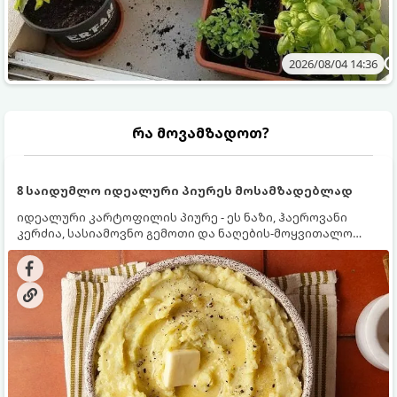
2026/08/04 14:36
რა მოვამზადოთ?
8 საიდუმლო იდეალური პიურეს მოსამზადებლად
იდეალური კარტოფილის პიურე - ეს ნაზი, ჰაეროვანი
კერძია, სასიამოვნო გემოთი და ნაღების-მოყვითალო
ფერით. მისი მომზადება ძალიან მარტივია, მაგრამ
არსებობს რამდენიმე საიდუმლო, რომლებიც უნდა
იცოდეთ, რომ პიურე იდეალურად გემრიელი გამოვიდეს.