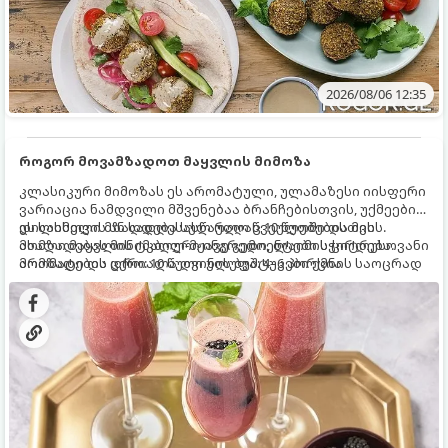
2026/08/06 12:35
როგორ მოვამზადოთ მაყვლის მიმოზა
კლასიკური მიმოზას ეს არომატული, ულამაზესი იისფერი
ვარიაცია ნამდვილი მშვენებაა ბრანჩებისთვის, უქმეების
დილისთვის ან სადღესასწაულო წვეულებებისთვის.
ეს სასმელი მზადდება სულ რაღაც 10 წუთში და მის
ახალი მაყვლის ტკბილ-მჟავე გემო, ლაიმის ციტრუსოვანი
მომზადებას მინიმალური ინგრედიენტები სჭირდება.
არომატი და ცქრიალა ღვინის ბუშტუკები ქმნის საოცრად
მომზადების დრო: 10 წუთი ულუფა: 4–6 პორცია
დახვეწილ და მაგრილებელ კოქტეილს.