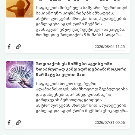
თანდათან შეიცვლება.
გეგონათ, უკან დაიხევს, ამასთან ერთად კი
გაჩნდება მეტი ნდობა მომავლის მიმართ.
ზაფხულის მიწურულს სამყარო ბევრისთვის
რთული პერიოდის შემდეგ ეს ნიშნები
სასიამოვნო სიურპრიზებს ამზადებს.
შეძლებენ ამოისუნთქონ და დაინახონ
ასტროლოგების პროგნოზით, პლანეტების
ახალი შესაძლებლობები.
განლაგება აგვისტოში შექმნის
განსაკუთრებულ ენერგეტიკულ ნაკადებს,
რომლებიც ზოდიაქოს 5 ნიშანს საოცარ
იღბალს, ჰარმონიასა და წარმატებას
მათთვის აგვისტო გარდამტეხი და წლის
მოუტანს.
ყველაზე ბედნიერი თვე აღმოჩნდება.
2026/08/04 11:25
გაიგეთ, მოხვდით თუ არა ამ იღბლიანთა
შორის:
ზოდიაქოს ეს ნიშნები აგვისტოში
ზღაპრულად გამდიდრდებიან: როგორი
წარმატება ელით მათ
ზაფხულის ბოლო თვე ბევრი
ადამიანისთვის არამხოლოდ შვებულებისა
და დასვენების, არამედ ფინანსური
გარღვევის პერიოდიც გახდება.
ასტროლოგების პროგნოზით, პლანეტების
განლაგება აგვისტოში შექმნის უნიკალურ
ენერგეტიკულ ნაკადებს, რომლებიც
გაიგეთ, მოხვდით თუ არა იმ იღბლიანთა
ზოდიაქოს 4 ნიშანს ფინანსური წარმატების
შორის, ვისაც აგვისტოში ფინანსური
2026/07/31 09:56
მიღწევასა და შემოსავლების
იღბალი გაუღიმებს:
საგრძნობლად გაზრდაში დაეხმარება.