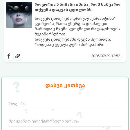
როგორია 5 ნიშანი იმისა, რომ სამყარო
თქვენს დაცვას ცდილობს
ზოგჯერ ცხოვრება დროულ „კარანტინს“
გვიწყობს, რათა ენერგია და ძალები
მართლაც ჩვენი კუთვნილი რაღაცისთვის
შევინარჩუნოთ.
ზოგჯერ ცხოვრებაში დგება პერიოდი,
როდესაც ყველაფერი პირდაპირი
მნიშვნელობით ხელიდან გვეცლება:
იშლება მნიშვნელოვანი გარიგებები,
2026/07/29 12:52
უქმდება დიდხანს ნანატრი მოგზაურობები,
ხოლო ადამიანები, რომლებსაც
ახლობლებად ვთვლიდით, უეცრად მიდიან.
აი, 5 აშკარა ნიშანი იმისა, რომ
ასეთ მომენტებში ადვილია
მომხდარი მარცხი სასჯელი კი არა,
სასოწარკვეთილებაში ჩავარდნა. თუმცა
თქვენი დაცვისკენ მიმართული
დასვი კითხვა
ეზოთერიკასა და ფსიქოლოგიაში ეს
სამყაროს მცდელობაა:
ფენომენი ხშირად სხვანაირად
განიხილება: როგორც სამყაროს (ან ჩვენი
არაცნობიერის) ფარული დამცავი
მექანიზმების მუშაობა, რომელთაც
რეალური, მაგრამ ჯერ კიდევ უხილავი
საფრთხისგან შორს მივყავართ.