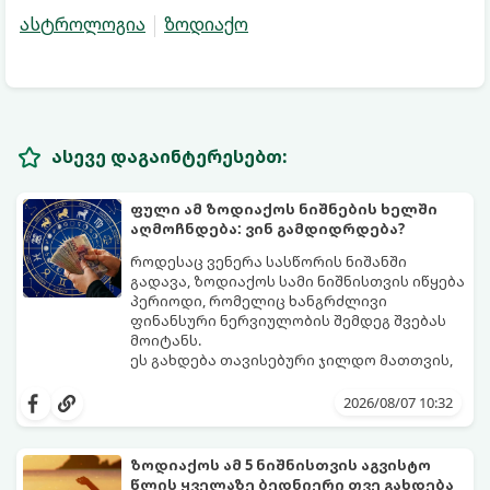
ასტროლოგია
ზოდიაქო
ასევე დაგაინტერესებთ:
ფული ამ ზოდიაქოს ნიშნების ხელში
აღმოჩნდება: ვინ გამდიდრდება?
როდესაც ვენერა სასწორის ნიშანში
გადავა, ზოდიაქოს სამი ნიშნისთვის იწყება
პერიოდი, რომელიც ხანგრძლივი
ფინანსური ნერვიულობის შემდეგ შვებას
მოიტანს.
ეს გახდება თავისებური ჯილდო მათთვის,
ვინც დიდხანს შრომობდა, მოთმინებას
იჩენდა და სირთულეების მიუხედავად წინ
2026/08/07 10:32
სვლას განაგრძობდა. ბევრი მიეჩვია
სტაბილურობისთვის ბრძოლას,
სურვილების გადადებასა და ხარჯების
ზოდიაქოს ამ 5 ნიშნისთვის აგვისტო
მკაცრ კონტროლს. თუმცა, ახლა სიტუაცია
პრობლემები, რომლებიც უსასრულო
წლის ყველაზე ბედნიერი თვე გახდება