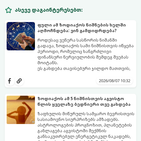
ასევე დაგაინტერესებთ:
ფული ამ ზოდიაქოს ნიშნების ხელში
აღმოჩნდება: ვინ გამდიდრდება?
როდესაც ვენერა სასწორის ნიშანში
გადავა, ზოდიაქოს სამი ნიშნისთვის იწყება
პერიოდი, რომელიც ხანგრძლივი
ფინანსური ნერვიულობის შემდეგ შვებას
მოიტანს.
ეს გახდება თავისებური ჯილდო მათთვის,
ვინც დიდხანს შრომობდა, მოთმინებას
იჩენდა და სირთულეების მიუხედავად წინ
2026/08/07 10:32
სვლას განაგრძობდა. ბევრი მიეჩვია
სტაბილურობისთვის ბრძოლას,
სურვილების გადადებასა და ხარჯების
ზოდიაქოს ამ 5 ნიშნისთვის აგვისტო
მკაცრ კონტროლს. თუმცა, ახლა სიტუაცია
პრობლემები, რომლებიც უსასრულო
წლის ყველაზე ბედნიერი თვე გახდება
თანდათან შეიცვლება.
გეგონათ, უკან დაიხევს, ამასთან ერთად კი
გაჩნდება მეტი ნდობა მომავლის მიმართ.
ზაფხულის მიწურულს სამყარო ბევრისთვის
რთული პერიოდის შემდეგ ეს ნიშნები
სასიამოვნო სიურპრიზებს ამზადებს.
შეძლებენ ამოისუნთქონ და დაინახონ
ასტროლოგების პროგნოზით, პლანეტების
ახალი შესაძლებლობები.
განლაგება აგვისტოში შექმნის
განსაკუთრებულ ენერგეტიკულ ნაკადებს,