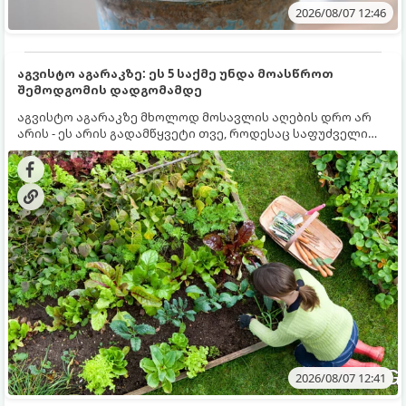
2026/08/07 12:46
აგვისტო აგარაკზე: ეს 5 საქმე უნდა მოასწროთ
შემოდგომის დადგომამდე
აგვისტო აგარაკზე მხოლოდ მოსავლის აღების დრო არ
არის - ეს არის გადამწყვეტი თვე, როდესაც საფუძველი
ეყრება მომავალი წლის მოსავალს და ბაღი მზადდება
შემოდგომა-ზამთრის სეზონისთვის. იმისათვის, რომ
ნიადაგმა ენერგია აღიდგინოს, ხოლო მცენარეებმა
ზამთარს გაუძლონ, აგვისტოს ბოლომდე 5
მნიშვნელოვანი საქმის გაკეთება უნდა მოასწროთ:
2026/08/07 12:41