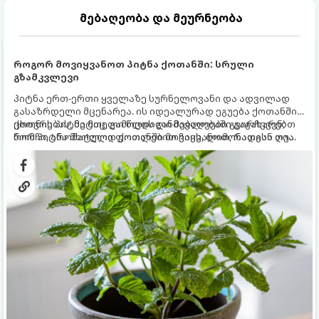
მებაღეობა და მეურნეობა
როგორ მოვიყვანოთ პიტნა ქოთანში: სრული
გზამკვლევი
პიტნა ერთ-ერთი ყველაზე სურნელოვანი და ადვილად
გასაზრდელი მცენარეა. ის იდეალურად ეგუება ქოთანში
ცხოვრებას, მეტიც, გამოცდილი მებაღეები გვირჩევენ,
ქოთნის პიტნა მთელი წლის განმავლობაში გაგახარებთ
რომ პიტნა მხოლოდ ქოთანში მოვიყვანოთ, რადგან ღია
ნორჩი, არომატული ფოთლებით ჩაის, ლიმონათისა თუ
გრუნტში (ბაღში) დარგვისას ის ფესვებით ძალიან
კერძებისთვის.
სწრაფად ვრცელდება და სხვა მცენარეებს ავიწროებს.