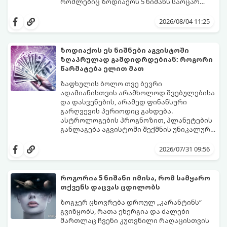
რომლებიც ზოდიაქოს 5 ნიშანს საოცარ
იღბალს, ჰარმონიასა და წარმატებას
მათთვის აგვისტო გარდამტეხი და წლის
მოუტანს.
ყველაზე ბედნიერი თვე აღმოჩნდება.
2026/08/04 11:25
გაიგეთ, მოხვდით თუ არა ამ იღბლიანთა
შორის:
ზოდიაქოს ეს ნიშნები აგვისტოში
ზღაპრულად გამდიდრდებიან: როგორი
წარმატება ელით მათ
ზაფხულის ბოლო თვე ბევრი
ადამიანისთვის არამხოლოდ შვებულებისა
და დასვენების, არამედ ფინანსური
გარღვევის პერიოდიც გახდება.
ასტროლოგების პროგნოზით, პლანეტების
განლაგება აგვისტოში შექმნის უნიკალურ
ენერგეტიკულ ნაკადებს, რომლებიც
გაიგეთ, მოხვდით თუ არა იმ იღბლიანთა
ზოდიაქოს 4 ნიშანს ფინანსური წარმატების
შორის, ვისაც აგვისტოში ფინანსური
2026/07/31 09:56
მიღწევასა და შემოსავლების
იღბალი გაუღიმებს:
საგრძნობლად გაზრდაში დაეხმარება.
როგორია 5 ნიშანი იმისა, რომ სამყარო
თქვენს დაცვას ცდილობს
ზოგჯერ ცხოვრება დროულ „კარანტინს“
გვიწყობს, რათა ენერგია და ძალები
მართლაც ჩვენი კუთვნილი რაღაცისთვის