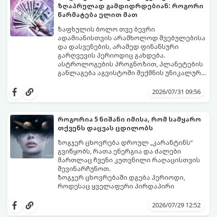
ზღაპრულად გამდიდრდებიან: როგორი
წარმატება ელით მათ
ზაფხულის ბოლო თვე ბევრი
ადამიანისთვის არამხოლოდ შვებულებისა
და დასვენების, არამედ ფინანსური
გარღვევის პერიოდიც გახდება.
ასტროლოგების პროგნოზით, პლანეტების
განლაგება აგვისტოში შექმნის უნიკალურ
ენერგეტიკულ ნაკადებს, რომლებიც
გაიგეთ, მოხვდით თუ არა იმ იღბლიანთა
ზოდიაქოს 4 ნიშანს ფინანსური წარმატების
შორის, ვისაც აგვისტოში ფინანსური
2026/07/31 09:56
მიღწევასა და შემოსავლების
იღბალი გაუღიმებს:
საგრძნობლად გაზრდაში დაეხმარება.
როგორია 5 ნიშანი იმისა, რომ სამყარო
თქვენს დაცვას ცდილობს
ზოგჯერ ცხოვრება დროულ „კარანტინს“
გვიწყობს, რათა ენერგია და ძალები
მართლაც ჩვენი კუთვნილი რაღაცისთვის
შევინარჩუნოთ.
ზოგჯერ ცხოვრებაში დგება პერიოდი,
როდესაც ყველაფერი პირდაპირი
მნიშვნელობით ხელიდან გვეცლება:
იშლება მნიშვნელოვანი გარიგებები,
2026/07/29 12:52
უქმდება დიდხანს ნანატრი მოგზაურობები,