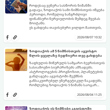
როდესაც ვენერა სასწორის ნიშანში
გადავა, ზოდიაქოს სამი ნიშნისთვის იწყება
პერიოდი, რომელიც ხანგრძლივი
ფინანსური ნერვიულობის შემდეგ შვებას
მოიტანს.
ეს გახდება თავისებური ჯილდო მათთვის,
ვინც დიდხანს შრომობდა, მოთმინებას
იჩენდა და სირთულეების მიუხედავად წინ
2026/08/07 10:32
სვლას განაგრძობდა. ბევრი მიეჩვია
სტაბილურობისთვის ბრძოლას,
სურვილების გადადებასა და ხარჯების
ზოდიაქოს ამ 5 ნიშნისთვის აგვისტო
მკაცრ კონტროლს. თუმცა, ახლა სიტუაცია
პრობლემები, რომლებიც უსასრულო
წლის ყველაზე ბედნიერი თვე გახდება
თანდათან შეიცვლება.
გეგონათ, უკან დაიხევს, ამასთან ერთად კი
გაჩნდება მეტი ნდობა მომავლის მიმართ.
ზაფხულის მიწურულს სამყარო ბევრისთვის
რთული პერიოდის შემდეგ ეს ნიშნები
სასიამოვნო სიურპრიზებს ამზადებს.
შეძლებენ ამოისუნთქონ და დაინახონ
ასტროლოგების პროგნოზით, პლანეტების
ახალი შესაძლებლობები.
განლაგება აგვისტოში შექმნის
განსაკუთრებულ ენერგეტიკულ ნაკადებს,
რომლებიც ზოდიაქოს 5 ნიშანს საოცარ
იღბალს, ჰარმონიასა და წარმატებას
მათთვის აგვისტო გარდამტეხი და წლის
მოუტანს.
ყველაზე ბედნიერი თვე აღმოჩნდება.
2026/08/04 11:25
გაიგეთ, მოხვდით თუ არა ამ იღბლიანთა
შორის:
ზოდიაქოს ეს ნიშნები აგვისტოში