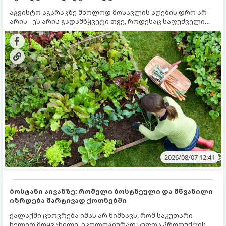
აგვისტო აგარაკზე მხოლოდ მოსავლის აღების დრო არ
არის - ეს არის გადამწყვეტი თვე, როდესაც საფუძველი
ეყრება მომავალი წლის მოსავალს და ბაღი მზადდება
შემოდგომა-ზამთრის სეზონისთვის. იმისათვის, რომ
ნიადაგმა ენერგია აღიდგინოს, ხოლო მცენარეებმა
ზამთარს გაუძლონ, აგვისტოს ბოლომდე 5
მნიშვნელოვანი საქმის გაკეთება უნდა მოასწროთ:
2026/08/07 12:41
ბოსტანი აივანზე: რომელი ბოსტნეული და მწვანილი
იზრდება მარტივად ქოთნებში
ქალაქში ცხოვრება იმას არ ნიშნავს, რომ საკუთარი
ხელით მოყვანილი, ეკოლოგიურად სუფთა პროდუქტის