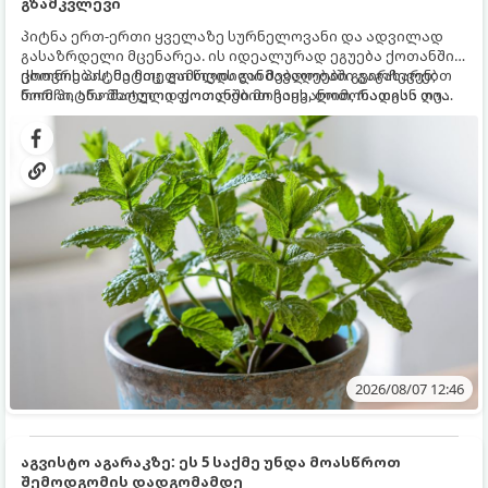
გზამკვლევი
პიტნა ერთ-ერთი ყველაზე სურნელოვანი და ადვილად
გასაზრდელი მცენარეა. ის იდეალურად ეგუება ქოთანში
ცხოვრებას, მეტიც, გამოცდილი მებაღეები გვირჩევენ,
ქოთნის პიტნა მთელი წლის განმავლობაში გაგახარებთ
რომ პიტნა მხოლოდ ქოთანში მოვიყვანოთ, რადგან ღია
ნორჩი, არომატული ფოთლებით ჩაის, ლიმონათისა თუ
გრუნტში (ბაღში) დარგვისას ის ფესვებით ძალიან
კერძებისთვის.
სწრაფად ვრცელდება და სხვა მცენარეებს ავიწროებს.
2026/08/07 12:46
აგვისტო აგარაკზე: ეს 5 საქმე უნდა მოასწროთ
შემოდგომის დადგომამდე