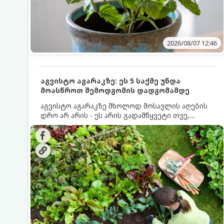
2026/08/07 12:46
აგვისტო აგარაკზე: ეს 5 საქმე უნდა
მოასწროთ შემოდგომის დადგომამდე
აგვისტო აგარაკზე მხოლოდ მოსავლის აღების
დრო არ არის - ეს არის გადამწყვეტი თვე,
როდესაც საფუძველი ეყრება მომავალი წლის
მოსავალს და ბაღი მზადდება შემოდგომა-
ზამთრის სეზონისთვის. იმისათვის, რომ
ნიადაგმა ენერგია აღიდგინოს, ხოლო
მცენარეებმა ზამთარს გაუძლონ, აგვისტოს
ბოლომდე 5 მნიშვნელოვანი საქმის გაკეთება
უნდა მოასწროთ: