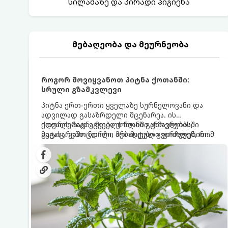
სილამაზე და პირადი ჰიგიენა
მებაღეობა და მეურნეობა
როგორ მოვიყვანოთ პიტნა ქოთანში:
სრული გზამკვლევი
პიტნა ერთ-ერთი ყველაზე სურნელოვანი და
ადვილად გასაზრდელი მცენარეა. ის
იდეალურად ეგუება ქოთანში ცხოვრებას,
ქოთნის პიტნა მთელი წლის განმავლობაში
მეტიც, გამოცდილი მებაღეები გვირჩევენ, რომ
გაგახარებთ ნორჩი, არომატული ფოთლებით
პიტნა მხოლოდ ქოთანში მოვიყვანოთ, რადგან
ჩაის, ლიმონათისა თუ კერძებისთვის.
ღია გრუნტში (ბაღში) დარგვისას ის ფესვებით
ძალიან სწრაფად ვრცელდება და სხვა
მცენარეებს ავიწროებს.