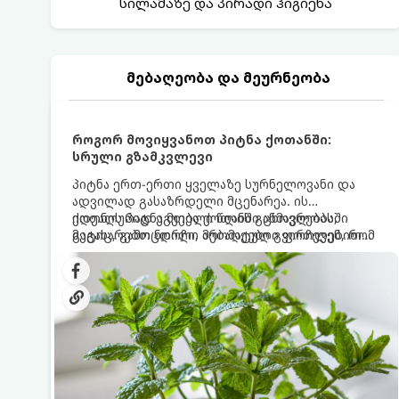
სილამაზე და პირადი ჰიგიენა
მებაღეობა და მეურნეობა
როგორ მოვიყვანოთ პიტნა ქოთანში:
სრული გზამკვლევი
პიტნა ერთ-ერთი ყველაზე სურნელოვანი და
ადვილად გასაზრდელი მცენარეა. ის
იდეალურად ეგუება ქოთანში ცხოვრებას,
ქოთნის პიტნა მთელი წლის განმავლობაში
მეტიც, გამოცდილი მებაღეები გვირჩევენ, რომ
გაგახარებთ ნორჩი, არომატული ფოთლებით
პიტნა მხოლოდ ქოთანში მოვიყვანოთ, რადგან
ჩაის, ლიმონათისა თუ კერძებისთვის.
ღია გრუნტში (ბაღში) დარგვისას ის ფესვებით
ძალიან სწრაფად ვრცელდება და სხვა
მცენარეებს ავიწროებს.