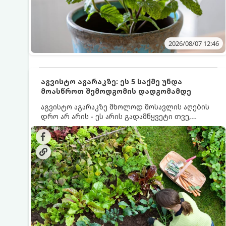
2026/08/07 12:46
აგვისტო აგარაკზე: ეს 5 საქმე უნდა
მოასწროთ შემოდგომის დადგომამდე
აგვისტო აგარაკზე მხოლოდ მოსავლის აღების
დრო არ არის - ეს არის გადამწყვეტი თვე,
როდესაც საფუძველი ეყრება მომავალი წლის
მოსავალს და ბაღი მზადდება შემოდგომა-
ზამთრის სეზონისთვის. იმისათვის, რომ
ნიადაგმა ენერგია აღიდგინოს, ხოლო
მცენარეებმა ზამთარს გაუძლონ, აგვისტოს
ბოლომდე 5 მნიშვნელოვანი საქმის გაკეთება
უნდა მოასწროთ: