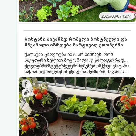
2026/08/07 12:41
ბოსტანი აივანზე: რომელი ბოსტნეული და
მწვანილი იზრდება მარტივად ქოთნებში
ქალაქში ცხოვრება იმას არ ნიშნავს, რომ
საკუთარი ხელით მოყვანილი, ეკოლოგიურად
სუფთა პროდუქტის გემოზე უარი თქვათ. პატარა
ქოთნებში მცენარეების მოშენება მარტივი,
აივანიც კი საკმარისია იმისათვის, რომ
სასიამოვნო და ესთეტიკური ჰობია. მთავარია
მოიწყოთ მინი-ბოსტანი, საიდანაც
იცოდეთ, რომელი კულტურები ეგუებიან
ყოველდღიურად ახალ, არომატულ მწვანილსა
ქოთნის პირობებს ყველაზე კარგად და როგორ
და ბოსტნეულს მოკრეფთ.
მოუაროთ მათ სწორად.