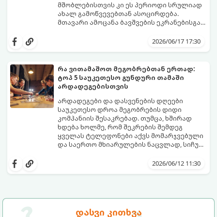
მშობლებისთვის კი ეს პერიოდი სრულიად
ახალ გამოწვევებთან ასოცირდება.
მთავარი ამოცანა ბავშვების ეკრანებისგან
მოწყვეტა და მათი ენერგიის სწორად
extra.ge
- ყველაზე დიდი ციფრული
მიმართვაა. მნიშვნელოვანია მათთვის
მარკეტფლეისი საქართველოში,
2026/06/17 17:30
ისეთი გარემოს შექმნა, სადაც დროს
გთავაზობთ პლატფორმას, რომელიც ამ
ხალისიანად და აქტიურად გაატარებენ.
პრობლემის მარტივად გადაჭრაში
ჯანსაღი რუტინა დასვენების დღეებშიც
დაგეხმარებათ. აქ ყველა ასაკისა და
რა ვითამაშოთ მეგობრებთან ერთად:
აუცილებელია.
ინტერესის მქონე ბავშვისთვის მოიძებნება
ტოპ 5 საუკეთესო გუნდური თამაში
იდეალური გასართობი საშუალება.
არდადეგებისთვის
არდადეგები და დასვენების დღეები
საუკეთესო დროა მეგობრების დიდი
კომპანიის შესაკრებად. თუმცა, ხშირად
ხდება ხოლმე, რომ შეკრების შემდეგ
ყველას ტელეფონები აქვს მომარჯვებული
და საერთო მხიარულების ნაცვლად, სიჩუმე
ისადგურებს. ამ სიტუაციიდან თავის
ინტელექტუალური, აზარტული და
დასაღწევად და ნამდვილი, ცოცხალი
იუმორით სავსე აქტივობები მეგობრებს
2026/06/12 11:30
ემოციების გასაღვიძებლად საუკეთესო გზა
კიდევ უფრო აახლოებს და დაუვიწყარ
გუნდური თამაშებია.
მოგონებებს ტოვებს. გთავაზობთ ტოპ 5
საუკეთესო გუნდურ თამაშს, რომლებიც
თქვენს არდადეგებს ნამდვილ
დღესასწაულად აქცევს:
დასვი კითხვა