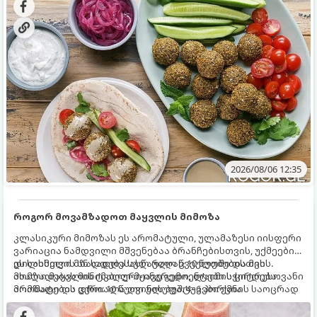
2026/08/06 12:35
როგორ მოვამზადოთ მაყვლის მიმოზა
კლასიკური მიმოზას ეს არომატული, ულამაზესი იისფერი
ვარიაცია ნამდვილი მშვენებაა ბრანჩებისთვის, უქმეების
დილისთვის ან სადღესასწაულო წვეულებებისთვის.
ეს სასმელი მზადდება სულ რაღაც 10 წუთში და მის
ახალი მაყვლის ტკბილ-მჟავე გემო, ლაიმის ციტრუსოვანი
მომზადებას მინიმალური ინგრედიენტები სჭირდება.
არომატი და ცქრიალა ღვინის ბუშტუკები ქმნის საოცრად
მომზადების დრო: 10 წუთი ულუფა: 4–6 პორცია
დახვეწილ და მაგრილებელ კოქტეილს.