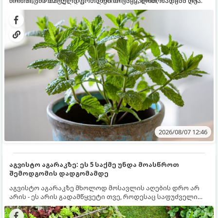
რომ პიტნა მხოლოდ ქოთანში მოვიყვანოთ, რადგან ღია
ნორჩი, არომატული ფოთლებით ჩაის, ლიმონათისა თუ
გრუნტში (ბაღში) დარგვისას ის ფესვებით ძალიან
კერძებისთვის.
სწრაფად ვრცელდება და სხვა მცენარეებს ავიწროებს.
2026/08/07 12:46
აგვისტო აგარაკზე: ეს 5 საქმე უნდა მოასწროთ
შემოდგომის დადგომამდე
აგვისტო აგარაკზე მხოლოდ მოსავლის აღების დრო არ
არის - ეს არის გადამწყვეტი თვე, როდესაც საფუძველი
ეყრება მომავალი წლის მოსავალს და ბაღი მზადდება
შემოდგომა-ზამთრის სეზონისთვის. იმისათვის, რომ