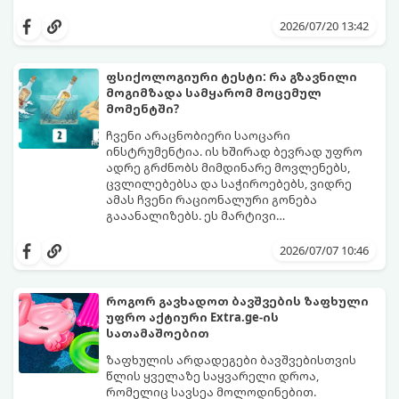
ამჩნევთ, პირდაპირ მიანიშნებს თქვენი
დახედეთ სურათს რამდენიმე წამით. რა
პიროვნების ფარულ მხარეებზე,
დაინახეთ პირველად?
2026/07/20 13:42
აზროვნების ტიპსა და გადაწყვეტილების
მიღების სტილზე.
ფსიქოლოგიური ტესტი: რა გზავნილი
მოგიმზადა სამყარომ მოცემულ
მომენტში?
ჩვენი არაცნობიერი საოცარი
ინსტრუმენტია. ის ხშირად ბევრად უფრო
ადრე გრძნობს მიმდინარე მოვლენებს,
ცვლილებებსა და საჭიროებებს, ვიდრე
ამას ჩვენი რაციონალური გონება
გააანალიზებს. ეს მარტივი
ფსიქოლოგიური ტესტი, რომელიც
დახუჭეთ თვალები, ღრმად ჩაისუნთქეთ,
ასოციაციურ აღქმაზეა დაფუძნებული,
აირჩიეთ სამი წერილიდან ის ერთი,
2026/07/07 10:46
დაგეხმარებათ გაიგოთ, თუ რა მთავარი
რომელიც ყველაზე მეტად გიზიდავთ და
გზავნილი ან რჩევა აქვს სამყაროს
წაიკითხეთ თქვენი პასუხი.
თქვენთვის ცხოვრების ამ ეტაპზე.
როგორ გავხადოთ ბავშვების ზაფხული
უფრო აქტიური Extra.ge-ის
სათამაშოებით
ზაფხულის არდადეგები ბავშვებისთვის
წლის ყველაზე საყვარელი დროა,
რომელიც სავსეა მოლოდინებით.