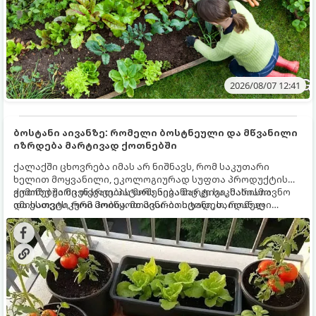
2026/08/07 12:41
ბოსტანი აივანზე: რომელი ბოსტნეული და მწვანილი
იზრდება მარტივად ქოთნებში
ქალაქში ცხოვრება იმას არ ნიშნავს, რომ საკუთარი
ხელით მოყვანილი, ეკოლოგიურად სუფთა პროდუქტის
გემოზე უარი თქვათ. პატარა აივანიც კი საკმარისია
ქოთნებში მცენარეების მოშენება მარტივი, სასიამოვნო
იმისათვის, რომ მოიწყოთ მინი-ბოსტანი, საიდანაც
და ესთეტიკური ჰობია. მთავარია იცოდეთ, რომელი
ყოველდღიურად ახალ, არომატულ მწვანილსა და
კულტურები ეგუებიან ქოთნის პირობებს ყველაზე კარგად
ბოსტნეულს მოკრეფთ.
და როგორ მოუაროთ მათ სწორად.