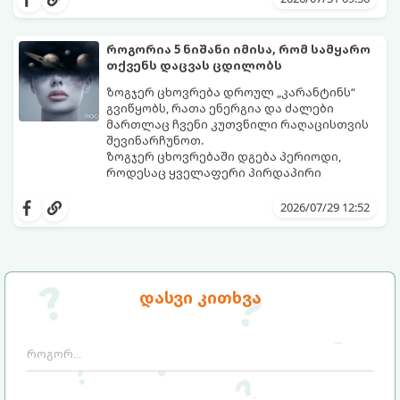
მიღწევასა და შემოსავლების
იღბალი გაუღიმებს:
საგრძნობლად გაზრდაში დაეხმარება.
როგორია 5 ნიშანი იმისა, რომ სამყარო
თქვენს დაცვას ცდილობს
ზოგჯერ ცხოვრება დროულ „კარანტინს“
გვიწყობს, რათა ენერგია და ძალები
მართლაც ჩვენი კუთვნილი რაღაცისთვის
შევინარჩუნოთ.
ზოგჯერ ცხოვრებაში დგება პერიოდი,
როდესაც ყველაფერი პირდაპირი
მნიშვნელობით ხელიდან გვეცლება:
იშლება მნიშვნელოვანი გარიგებები,
2026/07/29 12:52
უქმდება დიდხანს ნანატრი მოგზაურობები,
ხოლო ადამიანები, რომლებსაც
ახლობლებად ვთვლიდით, უეცრად მიდიან.
აი, 5 აშკარა ნიშანი იმისა, რომ
ასეთ მომენტებში ადვილია
მომხდარი მარცხი სასჯელი კი არა,
სასოწარკვეთილებაში ჩავარდნა. თუმცა
თქვენი დაცვისკენ მიმართული
დასვი კითხვა
ეზოთერიკასა და ფსიქოლოგიაში ეს
სამყაროს მცდელობაა:
ფენომენი ხშირად სხვანაირად
განიხილება: როგორც სამყაროს (ან ჩვენი
არაცნობიერის) ფარული დამცავი
მექანიზმების მუშაობა, რომელთაც
რეალური, მაგრამ ჯერ კიდევ უხილავი
საფრთხისგან შორს მივყავართ.