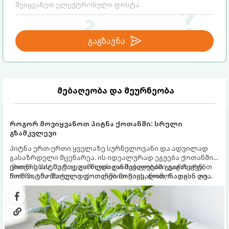
გაგზავნა
მებაღეობა და მეურნეობა
როგორ მოვიყვანოთ პიტნა ქოთანში: სრული
გზამკვლევი
პიტნა ერთ-ერთი ყველაზე სურნელოვანი და ადვილად
გასაზრდელი მცენარეა. ის იდეალურად ეგუება ქოთანში
ცხოვრებას, მეტიც, გამოცდილი მებაღეები გვირჩევენ,
ქოთნის პიტნა მთელი წლის განმავლობაში გაგახარებთ
რომ პიტნა მხოლოდ ქოთანში მოვიყვანოთ, რადგან ღია
ნორჩი, არომატული ფოთლებით ჩაის, ლიმონათისა თუ
გრუნტში (ბაღში) დარგვისას ის ფესვებით ძალიან
კერძებისთვის.
სწრაფად ვრცელდება და სხვა მცენარეებს ავიწროებს.