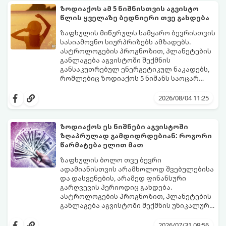
სურვილების გადადებასა და ხარჯების
ზოდიაქოს ამ 5 ნიშნისთვის აგვისტო
მკაცრ კონტროლს. თუმცა, ახლა სიტუაცია
პრობლემები, რომლებიც უსასრულო
წლის ყველაზე ბედნიერი თვე გახდება
თანდათან შეიცვლება.
გეგონათ, უკან დაიხევს, ამასთან ერთად კი
გაჩნდება მეტი ნდობა მომავლის მიმართ.
ზაფხულის მიწურულს სამყარო ბევრისთვის
რთული პერიოდის შემდეგ ეს ნიშნები
სასიამოვნო სიურპრიზებს ამზადებს.
შეძლებენ ამოისუნთქონ და დაინახონ
ასტროლოგების პროგნოზით, პლანეტების
ახალი შესაძლებლობები.
განლაგება აგვისტოში შექმნის
განსაკუთრებულ ენერგეტიკულ ნაკადებს,
რომლებიც ზოდიაქოს 5 ნიშანს საოცარ
იღბალს, ჰარმონიასა და წარმატებას
მათთვის აგვისტო გარდამტეხი და წლის
მოუტანს.
ყველაზე ბედნიერი თვე აღმოჩნდება.
2026/08/04 11:25
გაიგეთ, მოხვდით თუ არა ამ იღბლიანთა
შორის:
ზოდიაქოს ეს ნიშნები აგვისტოში
ზღაპრულად გამდიდრდებიან: როგორი
წარმატება ელით მათ
ზაფხულის ბოლო თვე ბევრი
ადამიანისთვის არამხოლოდ შვებულებისა
და დასვენების, არამედ ფინანსური
გარღვევის პერიოდიც გახდება.
ასტროლოგების პროგნოზით, პლანეტების
განლაგება აგვისტოში შექმნის უნიკალურ
ენერგეტიკულ ნაკადებს, რომლებიც
გაიგეთ, მოხვდით თუ არა იმ იღბლიანთა
ზოდიაქოს 4 ნიშანს ფინანსური წარმატების
შორის, ვისაც აგვისტოში ფინანსური
2026/07/31 09:56