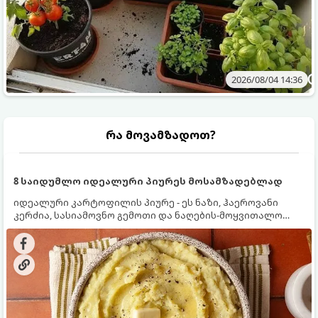
2026/08/04 14:36
რა მოვამზადოთ?
8 საიდუმლო იდეალური პიურეს მოსამზადებლად
იდეალური კარტოფილის პიურე - ეს ნაზი, ჰაეროვანი
კერძია, სასიამოვნო გემოთი და ნაღების-მოყვითალო
ფერით. მისი მომზადება ძალიან მარტივია, მაგრამ
არსებობს რამდენიმე საიდუმლო, რომლებიც უნდა
იცოდეთ, რომ პიურე იდეალურად გემრიელი გამოვიდეს.