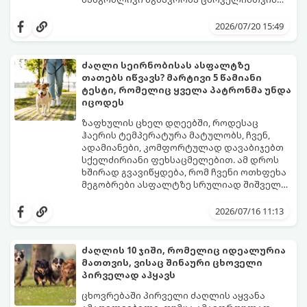
შეიძლება დიდ სტრესთან, მოძრაობის
იმისათვის, რომ მგზავრობა როგორც
დაავადებასთან (გულისრევასთან) და
თქვენთვის, ისე თქვენი ოთხფეხა
2026/07/20 15:49
საფრთხეებთან იყოს დაკავშირებული.
მეგობრისთვის კომფორტული და
უსაფრთხო აღმოჩნდეს, წინასწარი
მომზადებაა საჭირო.
ძაღლი სეირნობისას ასფალტზე
გთავაზობთ პროფესიონალურ
თათებს იწვავს? მარტივი 5 წამიანი
გზამკვლევს, თუ როგორ მოამზადოთ
ტესტი, რომელიც ყველა პატრონმა უნდა
ძაღლი ან კატა ხანგრძლივი
იცოდეს
ავტომოგზაურობისთვის.
ზაფხულის ცხელ დღეებში, როდესაც
ჰაერის ტემპერატურა მატულობს, ჩვენ,
ადამიანები, კომფორტულად დავაბიჯებთ
სქელძირიანი ფეხსაცმელებით. ამ დროს
ხშირად გვავიწყდება, რომ ჩვენი ოთხფეხა
მეგობრები ასფალტზე სრულიად შიშველი
თათებით დადიან.
ბევრმა პატრონმა არ იცის, რომ მზის
პირდაპირი სხივების ქვეშ ასფალტი და
2026/07/16 11:13
ბეტონი ბევრად უფრო მეტად ცხელდება,
ვიდრე გარემო ჰაერი. მაგალითად,
როდესაც გარეთ 25°C სიცხეა, ასფალტის
ძაღლის 10 ჯიში, რომელიც იდეალურია
ტემპერატურამ მზეზე შეიძლება 50°C-ს
მათთვის, ვისაც შინაური ცხოველი
მიაღწიოს, ხოლო 30°C სიცხეში გზის საფარი
იმისათვის, რომ თქვენი ერთგული
პირველად აჰყავს
57°C-მდე ხურდება! ასეთ ზედაპირზე სულ
მეგობარი საფრთხისგან დაიცვათ,
რაღაც 1-2 წუთიანი გასეირნებაც კი
არსებობს ერთი ძალიან მარტივი,
ცხოვრებაში პირველი ძაღლის აყვანა