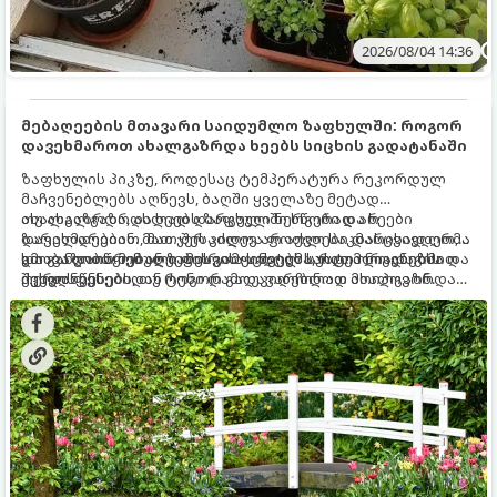
2026/08/04 14:36
მებაღეების მთავარი საიდუმლო ზაფხულში: როგორ
დავეხმაროთ ახალგაზრდა ხეებს სიცხის გადატანაში
ზაფხულის პიკზე, როდესაც ტემპერატურა რეკორდულ
მაჩვენებლებს აღწევს, ბაღში ყველაზე მეტად
ახალგაზრდა, ახლად დარგული ნერგები და ხეები
თუ ახალგაზრდა ხეებს ზაფხულში სწორად არ
ზარალდებიან. მათ ჯერ კიდევ არ აქვთ საკმარისად ღრმა
დავეხმარებით, მათ შესაძლოა ფოთლები დასცვივდეთ,
და განვითარებული ფესვთა სისტემა, რათა ნიადაგის
ხმობა დაიწყონ ან ზამთრის ყინვებს სუსტი ორგანიზმით
გთავაზობთ მებაღეების გამოცდილ საიდუმლოებებსა და
ქვედა ფენებიდან ტენი დამოუკიდებლად მოიპოვონ.
შეხვდნენ.
ოქროს წესებს, თუ როგორ გადავარჩინოთ ახალგაზრდა
ხეები ზაფხულის სიცხეში: