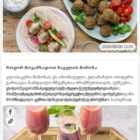
2026/08/06 12:35
როგორ მოვამზადოთ მაყვლის მიმოზა
კლასიკური მიმოზას ეს არომატული, ულამაზესი იისფერი
ვარიაცია ნამდვილი მშვენებაა ბრანჩებისთვის, უქმეების
დილისთვის ან სადღესასწაულო წვეულებებისთვის.
ეს სასმელი მზადდება სულ რაღაც 10 წუთში და მის
ახალი მაყვლის ტკბილ-მჟავე გემო, ლაიმის ციტრუსოვანი
მომზადებას მინიმალური ინგრედიენტები სჭირდება.
არომატი და ცქრიალა ღვინის ბუშტუკები ქმნის საოცრად
მომზადების დრო: 10 წუთი ულუფა: 4–6 პორცია
დახვეწილ და მაგრილებელ კოქტეილს.