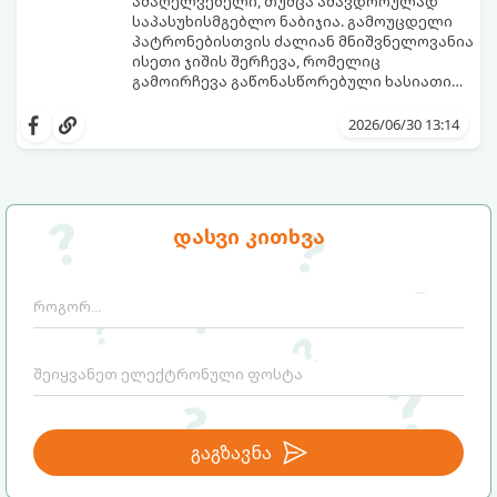
საკმარისია, რომ ძაღლმა თათების მძიმე,
ოქროს წესი.
ამაღელვებელი, თუმცა ამავდროულად
მტკივნეული დამწვრობა მიიღოს.
საპასუხისმგებლო ნაბიჯია. გამოუცდელი
პატრონებისთვის ძალიან მნიშვნელოვანია
ისეთი ჯიშის შერჩევა, რომელიც
გამოირჩევა გაწონასწორებული ხასიათით,
ადვილად იწვრთნება და არ საჭიროებს
კინოლოგებმა და ვეტერინარებმა
სპეციფიკურ, ზედმეტად რთულ მოვლას.
შეადგინეს 10 საუკეთესო ჯიშის სია,
2026/06/30 13:14
რომლებიც იდეალური პარტნიორები
გახდებიან დამწყები მფლობელებისთვის.
დასვი კითხვა
გაგზავნა