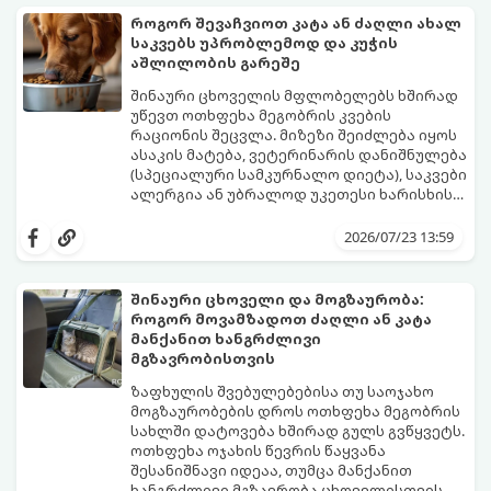
როგორ შევაჩვიოთ კატა ან ძაღლი ახალ
საკვებს უპრობლემოდ და კუჭის
აშლილობის გარეშე
შინაური ცხოველის მფლობელებს ხშირად
უწევთ ოთხფეხა მეგობრის კვების
რაციონის შეცვლა. მიზეზი შეიძლება იყოს
ასაკის მატება, ვეტერინარის დანიშნულება
(სპეციალური სამკურნალო დიეტა), საკვები
ალერგია ან უბრალოდ უკეთესი ხარისხის
ბრენდზე გადასვლა.
მთავარი შეცდომა, რომელსაც პატრონები
უშვებენ, საკვების მკვეთრი, ერთდღიანი
2026/07/23 13:59
შეცვლაა. ცხოველის მონელების სისტემა
(განსაკუთრებით კუჭ-ნაწლავის
მიკროფლორა) ეჩვევა კონკრეტულ
შინაური ცხოველი და მოგზაურობა:
შემადგენლობას. კვების მკვეთრმა
როგორ მოვამზადოთ ძაღლი ან კატა
ცვლილებამ შეიძლება გამოიწვიოს
იმისათვის, რომ პროცესმა უმტკივნეულოდ
მანქანით ხანგრძლივი
ძლიერი სტრესი, გულისრევა, გაზები ან
ჩაიაროს, გამოიყენება ვეტერინარების
მგზავრობისთვის
დიარეა (კუჭის აშლილობა).
მიერ აღიარებული 7-დღიანი გარდამავალი
სქემა.
ზაფხულის შვებულებებისა თუ საოჯახო
მოგზაურობების დროს ოთხფეხა მეგობრის
სახლში დატოვება ხშირად გულს გვწყვეტს.
ოთხფეხა ოჯახის წევრის წაყვანა
შესანიშნავი იდეაა, თუმცა მანქანით
ხანგრძლივი მგზავრობა ცხოველისთვის