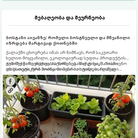
მებაღეობა და მეურნეობა
ბოსტანი აივანზე: რომელი ბოსტნეული და მწვანილი
იზრდება მარტივად ქოთნებში
ქალაქში ცხოვრება იმას არ ნიშნავს, რომ საკუთარი
ხელით მოყვანილი, ეკოლოგიურად სუფთა პროდუქტის
გემოზე უარი თქვათ. პატარა აივანიც კი საკმარისია
ქოთნებში მცენარეების მოშენება მარტივი, სასიამოვნო
იმისათვის, რომ მოიწყოთ მინი-ბოსტანი, საიდანაც
და ესთეტიკური ჰობია. მთავარია იცოდეთ, რომელი
ყოველდღიურად ახალ, არომატულ მწვანილსა და
კულტურები ეგუებიან ქოთნის პირობებს ყველაზე კარგად
ბოსტნეულს მოკრეფთ.
და როგორ მოუაროთ მათ სწორად.