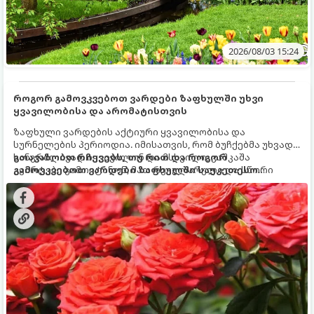
2026/08/03 15:24
როგორ გამოვკვებოთ ვარდები ზაფხულში უხვი
ყვავილობისა და არომატისთვის
ზაფხული ვარდების აქტიური ყვავილობისა და
სურნელების პერიოდია. იმისათვის, რომ ბუჩქებმა უხვად,
ხანგრძლივად იყვავილონ და მსხვილი, კაშკაშა
გთავაზობთ რჩევებს, თუ რით და როგორ
კვირტები გამოიტანონ, მათ რეგულარული და სწორი
გამოვკვებოთ ვარდები ზაფხულში საუკეთესო
გამოკვება სჭირდებათ. ზაფხულის პერიოდში მცენარის
შედეგის მისაღწევად:
მოთხოვნილებები იცვლება, ამიტომ მნიშვნელოვანია
ვიცოდეთ, რომელი სასუქები გამოიყენება ამ დროს.