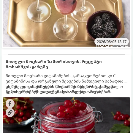
2026/08/05 13:17
წითელი მოცხარი ზამთრისთვის: რეცეპტი
მოხარშვის გარეშე
წითელი მოცხარი ვიტამინების, განსაკუთრებით კი C
ვიტამინისა და ორგანული მჟავების ნამდვილი საბადოა.
თერმული დამუშავების (მოხარშვის) დროს სასარგებლო
ეს მეთოდი ინარჩუნებს მოცხარის ბუნებრივ, კაშკაშა
ნივთიერებების დიდი ნაწილი იშლება. ამიტომ, ამ
გემოს, არომატს და ყველა სასარგებლო თვისებას.
კენკრის ზამთრისთვის შესანახად საუკეთესო გზა
„ცოცხალი ჯემის“ მომზადებაა - მოხარშვის გარეშე.