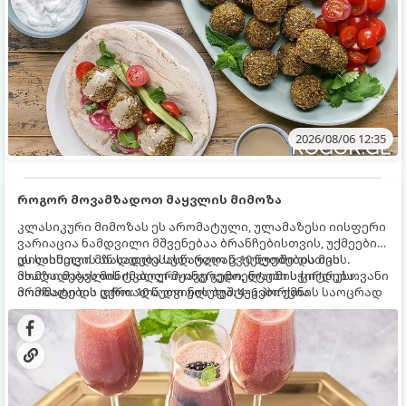
2026/08/06 12:35
როგორ მოვამზადოთ მაყვლის მიმოზა
კლასიკური მიმოზას ეს არომატული, ულამაზესი იისფერი
ვარიაცია ნამდვილი მშვენებაა ბრანჩებისთვის, უქმეების
დილისთვის ან სადღესასწაულო წვეულებებისთვის.
ეს სასმელი მზადდება სულ რაღაც 10 წუთში და მის
ახალი მაყვლის ტკბილ-მჟავე გემო, ლაიმის ციტრუსოვანი
მომზადებას მინიმალური ინგრედიენტები სჭირდება.
არომატი და ცქრიალა ღვინის ბუშტუკები ქმნის საოცრად
მომზადების დრო: 10 წუთი ულუფა: 4–6 პორცია
დახვეწილ და მაგრილებელ კოქტეილს.