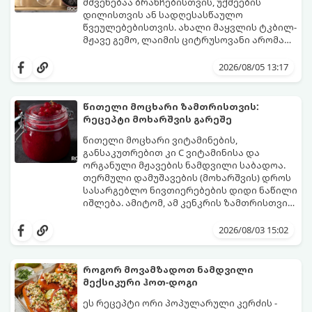
შეწვის დრო: 10–15 წუთი ულუფა: 20–24 ცალი
მშვენებაა ბრანჩებისთვის, უქმეების
ბურთულა (4–6 პორცია)
დილისთვის ან სადღესასწაულო
წვეულებებისთვის. ახალი მაყვლის ტკბილ-
მჟავე გემო, ლაიმის ციტრუსოვანი არომატი
და ცქრიალა ღვინის ბუშტუკები ქმნის
ეს სასმელი მზადდება სულ რაღაც 10 წუთში
საოცრად დახვეწილ და მაგრილებელ
და მის მომზადებას მინიმალური
2026/08/05 13:17
კოქტეილს.
ინგრედიენტები სჭირდება.
მომზადების დრო: 10 წუთი ულუფა: 4–6
პორცია
წითელი მოცხარი ზამთრისთვის:
რეცეპტი მოხარშვის გარეშე
წითელი მოცხარი ვიტამინების,
განსაკუთრებით კი C ვიტამინისა და
ორგანული მჟავების ნამდვილი საბადოა.
თერმული დამუშავების (მოხარშვის) დროს
სასარგებლო ნივთიერებების დიდი ნაწილი
იშლება. ამიტომ, ამ კენკრის ზამთრისთვის
შესანახად საუკეთესო გზა „ცოცხალი ჯემის“
ეს მეთოდი ინარჩუნებს მოცხარის
მომზადებაა - მოხარშვის გარეშე.
ბუნებრივ, კაშკაშა გემოს, არომატს და
2026/08/03 15:02
ყველა სასარგებლო თვისებას.
როგორ მოვამზადოთ ნამდვილი
მექსიკური ჰოთ-დოგი
ეს რეცეპტი ორი პოპულარული კერძის -