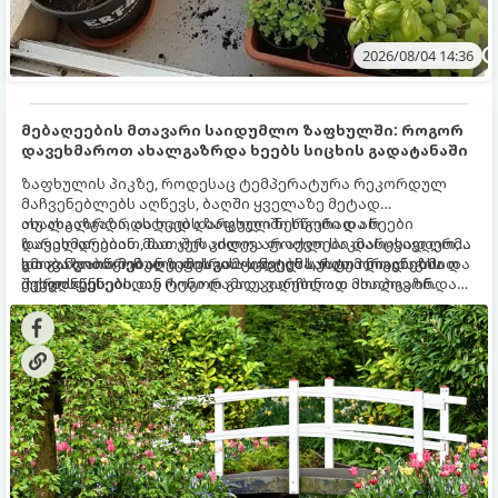
2026/08/04 14:36
მებაღეების მთავარი საიდუმლო ზაფხულში: როგორ
დავეხმაროთ ახალგაზრდა ხეებს სიცხის გადატანაში
ზაფხულის პიკზე, როდესაც ტემპერატურა რეკორდულ
მაჩვენებლებს აღწევს, ბაღში ყველაზე მეტად
ახალგაზრდა, ახლად დარგული ნერგები და ხეები
თუ ახალგაზრდა ხეებს ზაფხულში სწორად არ
ზარალდებიან. მათ ჯერ კიდევ არ აქვთ საკმარისად ღრმა
დავეხმარებით, მათ შესაძლოა ფოთლები დასცვივდეთ,
და განვითარებული ფესვთა სისტემა, რათა ნიადაგის
ხმობა დაიწყონ ან ზამთრის ყინვებს სუსტი ორგანიზმით
გთავაზობთ მებაღეების გამოცდილ საიდუმლოებებსა და
ქვედა ფენებიდან ტენი დამოუკიდებლად მოიპოვონ.
შეხვდნენ.
ოქროს წესებს, თუ როგორ გადავარჩინოთ ახალგაზრდა
ხეები ზაფხულის სიცხეში: