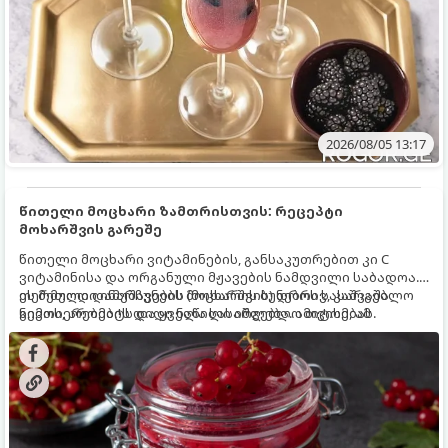
2026/08/05 13:17
წითელი მოცხარი ზამთრისთვის: რეცეპტი
მოხარშვის გარეშე
წითელი მოცხარი ვიტამინების, განსაკუთრებით კი C
ვიტამინისა და ორგანული მჟავების ნამდვილი საბადოა.
თერმული დამუშავების (მოხარშვის) დროს სასარგებლო
ეს მეთოდი ინარჩუნებს მოცხარის ბუნებრივ, კაშკაშა
ნივთიერებების დიდი ნაწილი იშლება. ამიტომ, ამ
გემოს, არომატს და ყველა სასარგებლო თვისებას.
კენკრის ზამთრისთვის შესანახად საუკეთესო გზა
„ცოცხალი ჯემის“ მომზადებაა - მოხარშვის გარეშე.