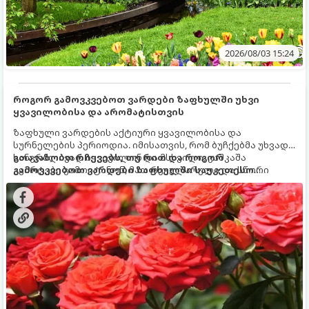
2026/08/03 15:24
როგორ გამოვკვებოთ ვარდები ზაფხულში უხვი
ყვავილობისა და არომატისთვის
ზაფხული ვარდების აქტიური ყვავილობისა და
სურნელების პერიოდია. იმისათვის, რომ ბუჩქებმა უხვად,
ხანგრძლივად იყვავილონ და მსხვილი, კაშკაშა
გთავაზობთ რჩევებს, თუ რით და როგორ
კვირტები გამოიტანონ, მათ რეგულარული და სწორი
გამოვკვებოთ ვარდები ზაფხულში საუკეთესო
გამოკვება სჭირდებათ. ზაფხულის პერიოდში მცენარის
შედეგის მისაღწევად:
მოთხოვნილებები იცვლება, ამიტომ მნიშვნელოვანია
ვიცოდეთ, რომელი სასუქები გამოიყენება ამ დროს.