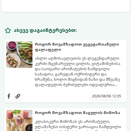
ასევე დაგაინტერესებთ:
როგორ მოვამზადოთ ვეგეტარიანული
ფალაფელი
ახლო აღმოსავლეთის ეს ლეგენდარული
კერძი მცენარეული ცილის, ვიტამინებისა
და საოცარი არომატების ნამდვილი
საბადოა. გარედან ოქროსფერი და
ხრაშუნა, ხოლო შიგნიდან ნაზი და მწვანე
ფალაფელის ბურთულები იდეალურია
პიტაში (არაბულ პურში) ჩასადებად,
ამ რეცეპტის მთავარი საიდუმლო იმაში
სალათებთან ერთად ან ტახინის (სესამის)
მდგომარეობს, რომ გამოიყენება
2026/08/06 12:35
სოუსთან მირთმევისთვის.
გამომშრალი და ჩამბალი მუხუდო და არა
დაკონსერვებული, რათა ბურთულებმა
შეწვისას ფორმა იდეალურად შეინარჩუნოს
როგორ მოვამზადოთ მაყვლის მიმოზა
და არ დაიშალოს.
მომზადების დრო: 20 წუთი (დამატებით
კლასიკური მიმოზას ეს არომატული,
მუხუდოს ჩალბობის დრო: 12-24 საათი)
ულამაზესი იისფერი ვარიაცია ნამდვილი