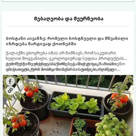
მებაღეობა და მეურნეობა
ბოსტანი აივანზე: რომელი ბოსტნეული და მწვანილი
იზრდება მარტივად ქოთნებში
ქალაქში ცხოვრება იმას არ ნიშნავს, რომ საკუთარი
ხელით მოყვანილი, ეკოლოგიურად სუფთა პროდუქტის
გემოზე უარი თქვათ. პატარა აივანიც კი საკმარისია
ქოთნებში მცენარეების მოშენება მარტივი, სასიამოვნო
იმისათვის, რომ მოიწყოთ მინი-ბოსტანი, საიდანაც
და ესთეტიკური ჰობია. მთავარია იცოდეთ, რომელი
ყოველდღიურად ახალ, არომატულ მწვანილსა და
კულტურები ეგუებიან ქოთნის პირობებს ყველაზე კარგად
ბოსტნეულს მოკრეფთ.
და როგორ მოუაროთ მათ სწორად.