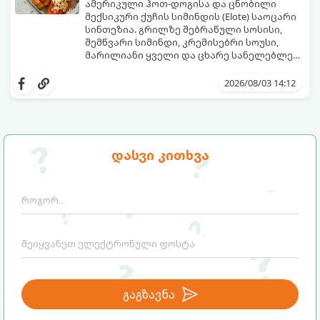
ამერიკული ჰოთ-დოგისა და ცნობილი
მექსიკური ქუჩის სიმინდის (Elote) საოცარი
სინთეზია. გრილზე შებრაწული სოსისი,
შემწვარი სიმინდი, კრემისებრი სოუსი,
მარილიანი ყველი და ცხარე სანელებლები
ქმნის ნამდვილი გემოების აფეთქებას.
ეს იდეალური კერძია ეზოს
წვეულებებისთვის, ბარბექიუსთვის ან
2026/08/03 14:12
უბრალოდ მეგობრებთან ერთად გემრიელი
ვახშმისთვის.
მომზადების დრო: 15 წუთი
ულუფა: 8 პორცია
დასვი კითხვა
გაგზავნა