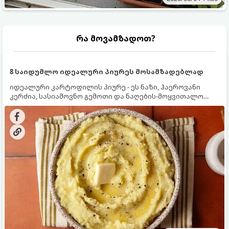
რა მოვამზადოთ?
8 საიდუმლო იდეალური პიურეს მოსამზადებლად
იდეალური კარტოფილის პიურე - ეს ნაზი, ჰაეროვანი
კერძია, სასიამოვნო გემოთი და ნაღების-მოყვითალო
ფერით. მისი მომზადება ძალიან მარტივია, მაგრამ
არსებობს რამდენიმე საიდუმლო, რომლებიც უნდა
იცოდეთ, რომ პიურე იდეალურად გემრიელი გამოვიდეს.