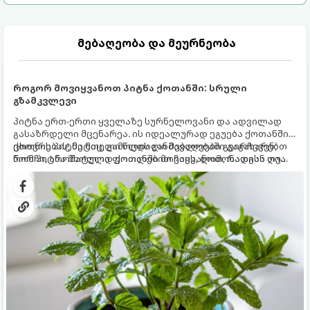
მებაღეობა და მეურნეობა
როგორ მოვიყვანოთ პიტნა ქოთანში: სრული
გზამკვლევი
პიტნა ერთ-ერთი ყველაზე სურნელოვანი და ადვილად
გასაზრდელი მცენარეა. ის იდეალურად ეგუება ქოთანში
ცხოვრებას, მეტიც, გამოცდილი მებაღეები გვირჩევენ,
ქოთნის პიტნა მთელი წლის განმავლობაში გაგახარებთ
რომ პიტნა მხოლოდ ქოთანში მოვიყვანოთ, რადგან ღია
ნორჩი, არომატული ფოთლებით ჩაის, ლიმონათისა თუ
გრუნტში (ბაღში) დარგვისას ის ფესვებით ძალიან
კერძებისთვის.
სწრაფად ვრცელდება და სხვა მცენარეებს ავიწროებს.