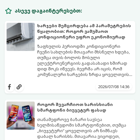
ასევე დაგაინტერესებთ:
ხარჯები შემცირდება ამ პარამეტრების
წყალობით: როგორ ვამუშაოთ
კონდიციონერი უფრო ეკონომიურად
ზაფხულის პერიოდში კონდიციონერი
ჩვენი სახლების მთავარი მხსნელი ხდება,
თუმცა თვის ბოლოს მოსული
ელექტროენერგიის გადასახადი ხშირად
დიდ შოკს იწვევს. ბევრმა არ იცის, რომ
კომუნალური ხარჯების ზრდა ყოველთვის
თავად აპარატის ბრალი არ არის, ხშირად
არსებობს რამდენიმე მარტივი რეჟიმი და
მიზეზი მისი არასწორი ექსპლუატაცია და
პარამეტრი, რომლებიც დაგეხმარებათ
2026/07/08 14:36
მართვის პულტის პარამეტრების
შეინარჩუნოთ სასურველი სიგრილე და
უცოდინარობაა.
ამავდროულად საგრძნობლად დაზოგოთ
ბიუჯეტი.
როგორ შევარჩიოთ ხარისხიანი
გთავაზობთ ეკონომიური მუშაობის
სმარტფონი ბიუჯეტურ ფასად
მთავარ ხრიკებს:
თანამედროვე ბაზარი სავსეა
ხელმისაწვდომი სმარტფონებით, თუმცა
„ბიუჯეტური“ ყოველთვის არ ნიშნავს
დაბალ ხარისხს. მთავარია ვიცოდეთ,