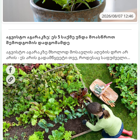
2026/08/07 12:46
აგვისტო აგარაკზე: ეს 5 საქმე უნდა მოასწროთ
შემოდგომის დადგომამდე
აგვისტო აგარაკზე მხოლოდ მოსავლის აღების დრო არ
არის - ეს არის გადამწყვეტი თვე, როდესაც საფუძველი
ეყრება მომავალი წლის მოსავალს და ბაღი მზადდება
შემოდგომა-ზამთრის სეზონისთვის. იმისათვის, რომ
ნიადაგმა ენერგია აღიდგინოს, ხოლო მცენარეებმა
ზამთარს გაუძლონ, აგვისტოს ბოლომდე 5
მნიშვნელოვანი საქმის გაკეთება უნდა მოასწროთ: