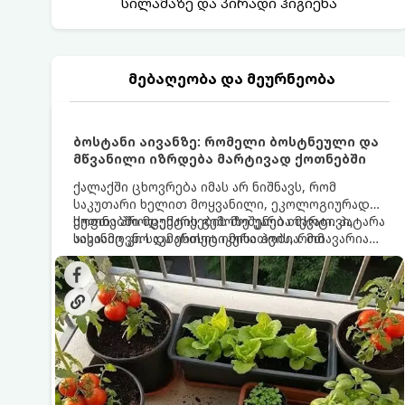
სილამაზე და პირადი ჰიგიენა
მებაღეობა და მეურნეობა
ბოსტანი აივანზე: რომელი ბოსტნეული და
მწვანილი იზრდება მარტივად ქოთნებში
ქალაქში ცხოვრება იმას არ ნიშნავს, რომ
საკუთარი ხელით მოყვანილი, ეკოლოგიურად
სუფთა პროდუქტის გემოზე უარი თქვათ. პატარა
ქოთნებში მცენარეების მოშენება მარტივი,
აივანიც კი საკმარისია იმისათვის, რომ
სასიამოვნო და ესთეტიკური ჰობია. მთავარია
მოიწყოთ მინი-ბოსტანი, საიდანაც
იცოდეთ, რომელი კულტურები ეგუებიან
ყოველდღიურად ახალ, არომატულ მწვანილსა
ქოთნის პირობებს ყველაზე კარგად და როგორ
და ბოსტნეულს მოკრეფთ.
მოუაროთ მათ სწორად.