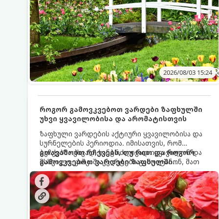
2026/08/03 15:24
როგორ გამოვკვებოთ ვარდები ზაფხულში
უხვი ყვავილობისა და არომატისთვის
ზაფხული ვარდების აქტიური ყვავილობისა და
სურნელების პერიოდია. იმისათვის, რომ
ბუჩქებმა უხვად, ხანგრძლივად იყვავილონ და
გთავაზობთ რჩევებს, თუ რით და როგორ
მსხვილი, კაშკაშა კვირტები გამოიტანონ, მათ
გამოვკვებოთ ვარდები ზაფხულში
რეგულარული და სწორი გამოკვება
საუკეთესო შედეგის მისაღწევად:
სჭირდებათ. ზაფხულის პერიოდში მცენარის
მოთხოვნილებები იცვლება, ამიტომ
მნიშვნელოვანია ვიცოდეთ, რომელი სასუქები
გამოიყენება ამ დროს.