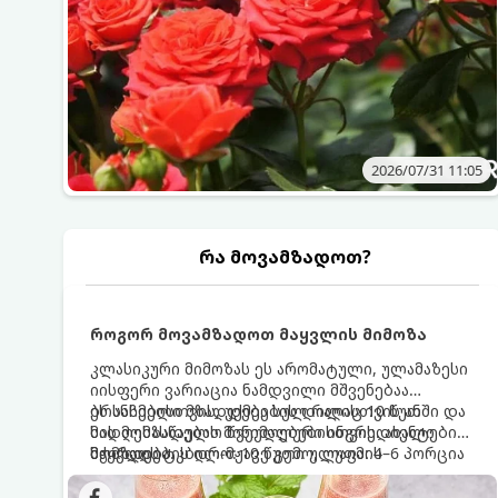
2026/07/31 11:05
რა მოვამზადოთ?
როგორ მოვამზადოთ მაყვლის მიმოზა
კლასიკური მიმოზას ეს არომატული, ულამაზესი
იისფერი ვარიაცია ნამდვილი მშვენებაა
ბრანჩებისთვის, უქმეების დილისთვის ან
ეს სასმელი მზადდება სულ რაღაც 10 წუთში და
სადღესასწაულო წვეულებებისთვის. ახალი
მის მომზადებას მინიმალური ინგრედიენტები
მაყვლის ტკბილ-მჟავე გემო, ლაიმის
სჭირდება.
მომზადების დრო: 10 წუთი ულუფა: 4–6 პორცია
ციტრუსოვანი არომატი და ცქრიალა ღვინის
ბუშტუკები ქმნის საოცრად დახვეწილ და