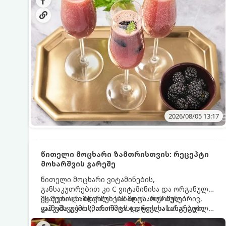
მაგრილებელ კოქტეილს.
2026/08/05 13:17
წითელი მოცხარი ზამთრისთვის: რეცეპტი
მოხარშვის გარეშე
წითელი მოცხარი ვიტამინების,
განსაკუთრებით კი C ვიტამინისა და ორგანული
მჟავების ნამდვილი საბადოა. თერმული
ეს მეთოდი ინარჩუნებს მოცხარის ბუნებრივ,
დამუშავების (მოხარშვის) დროს სასარგებლო
კაშკაშა გემოს, არომატს და ყველა სასარგებლო
ნივთიერებების დიდი ნაწილი იშლება. ამიტომ,
თვისებას.