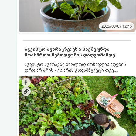
2026/08/07 12:46
აგვისტო აგარაკზე: ეს 5 საქმე უნდა
მოასწროთ შემოდგომის დადგომამდე
აგვისტო აგარაკზე მხოლოდ მოსავლის აღების
დრო არ არის - ეს არის გადამწყვეტი თვე,
როდესაც საფუძველი ეყრება მომავალი წლის
მოსავალს და ბაღი მზადდება შემოდგომა-
ზამთრის სეზონისთვის. იმისათვის, რომ
ნიადაგმა ენერგია აღიდგინოს, ხოლო
მცენარეებმა ზამთარს გაუძლონ, აგვისტოს
ბოლომდე 5 მნიშვნელოვანი საქმის გაკეთება
უნდა მოასწროთ: