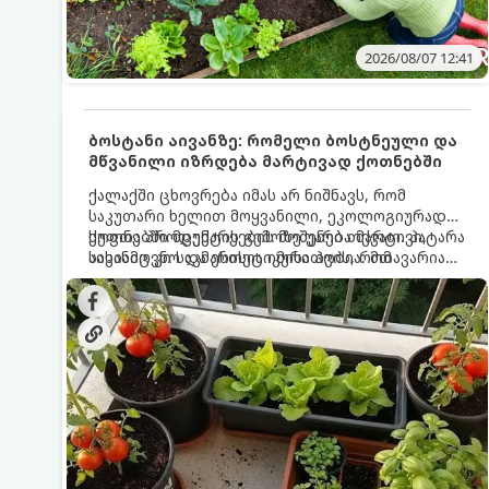
2026/08/07 12:41
ბოსტანი აივანზე: რომელი ბოსტნეული და
მწვანილი იზრდება მარტივად ქოთნებში
ქალაქში ცხოვრება იმას არ ნიშნავს, რომ
საკუთარი ხელით მოყვანილი, ეკოლოგიურად
სუფთა პროდუქტის გემოზე უარი თქვათ. პატარა
ქოთნებში მცენარეების მოშენება მარტივი,
აივანიც კი საკმარისია იმისათვის, რომ
სასიამოვნო და ესთეტიკური ჰობია. მთავარია
მოიწყოთ მინი-ბოსტანი, საიდანაც
იცოდეთ, რომელი კულტურები ეგუებიან
ყოველდღიურად ახალ, არომატულ მწვანილსა
ქოთნის პირობებს ყველაზე კარგად და როგორ
და ბოსტნეულს მოკრეფთ.
მოუაროთ მათ სწორად.