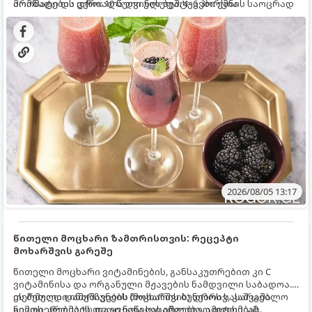
არომატი და ცქრიალა ღვინის ბუშტუკები ქმნის საოცრად
მომზადების დრო: 10 წუთი ულუფა: 4–6 პორცია
დახვეწილ და მაგრილებელ კოქტეილს.
2026/08/05 13:17
წითელი მოცხარი ზამთრისთვის: რეცეპტი
მოხარშვის გარეშე
წითელი მოცხარი ვიტამინების, განსაკუთრებით კი C
ვიტამინისა და ორგანული მჟავების ნამდვილი საბადოა.
თერმული დამუშავების (მოხარშვის) დროს სასარგებლო
ეს მეთოდი ინარჩუნებს მოცხარის ბუნებრივ, კაშკაშა
ნივთიერებების დიდი ნაწილი იშლება. ამიტომ, ამ
გემოს, არომატს და ყველა სასარგებლო თვისებას.