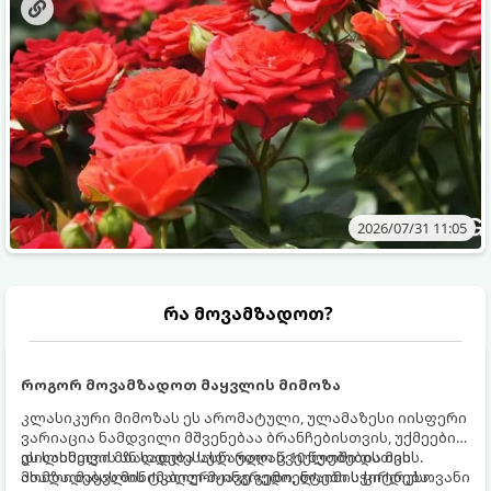
2026/07/31 11:05
რა მოვამზადოთ?
როგორ მოვამზადოთ მაყვლის მიმოზა
კლასიკური მიმოზას ეს არომატული, ულამაზესი იისფერი
ვარიაცია ნამდვილი მშვენებაა ბრანჩებისთვის, უქმეების
დილისთვის ან სადღესასწაულო წვეულებებისთვის.
ეს სასმელი მზადდება სულ რაღაც 10 წუთში და მის
ახალი მაყვლის ტკბილ-მჟავე გემო, ლაიმის ციტრუსოვანი
მომზადებას მინიმალური ინგრედიენტები სჭირდება.