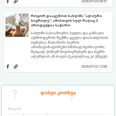
ეფექტური, ბიუჯეტური და აპრობირებული
2026/07/24 09:31
მეთოდი, რომელთა დახმარებითაც
შეძლებთ ხალიჩის ადგილზევე გაწმენდას,
ლაქების ამოყვანასა და პირვანდელი
როგორ დააყენოთ სახლში "ალპური
სიახლის დაბრუნებას.
სიგრილე": ამისთვის სულ რაღაც 2
პროდუქტია საჭირო
სახლში სასიამოვნო, სუფთა და ჯანსაღი
ატმოსფეროს შექმნა ყველა დიასახლისის
ოცნებაა. მაღაზიის ჰაერის
არომატიზატორები ხშირად ძვირი ღირს,
შეიცავს ქიმიურ ნივთიერებებს და ბევრს
ალერგიას ან თავის ტკივილსაც კი უწვევს.
სინამდვილეში, ნამდვილი „ალპური
სიგრილისა“ და სიახლის ეფექტის მიღწევა
2026/07/22 12:00
სრულიად ბუნებრივი, უსაფრთხო და
ბიუჯეტური გზით არის შესაძლებელი.
ამისათვის სულ რაღაც 2 უბრალო
ინგრედიენტი დაგჭირდებათ, რომლებიც
სავარაუდოდ უკვე გაქვთ სამზარეულოში!
დასვი კითხვა