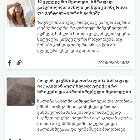
10 ეფექტური მეთოდი, სწრაფად
გააგრილოთ სახლი კონდიციონერისა
და ვენტილატორის გარეშე
ზაფხულის პიკზე, როდესაც გარეთ ჰაერის
ტემპერატურა რეკორდულ მაჩვენებლებს
აღწევს, სახლში სითბო გაუტანელი ხდება.
სიტუაცია კიდევ უფრო რთულდება, თუ
ბინაში კონდიციონერი არ გაქვთ ან
ელექტროენერგია გაითიშა.
საბედნიეროდ, არსებობს ფიზიკის მარტივი
კანონები და გამოცდილი ყოფითი ხრიკები,
2026/08/03 14:38
რომლებიც დაგეხმარებათ, საგრძნობლად
დაწიოთ ტემპერატურა სახლში და შექმნათ
სასიამოვნო სიგრილე სპეციალური
როგორ გავწმინდოთ ხალიჩა სწრაფად
ტექნიკის გარეშეც.
იატაკიდან აუღებლად: ეფექტური
გთავაზობთ 10 საუკეთესო და
ხრიკები და აპრობირებული მეთოდები
ხელმისაწვდომ მეთოდს:
ხალიჩა სახლში სიმყუდროვესა და სითბოს
ქმნის, თუმცა მისი გაწმენდა დროთა
განმავლობაში საკმაოდ შრომატევად
საქმედ იქცევა. ხალიჩის იატაკიდან აღება,
ეზოში ან ქიმწმენდაში წაღება დიდი
ძალისხმევასა და ფინანსებს მოითხოვს.
სინამდვილეში, არსებობს რამდენიმე