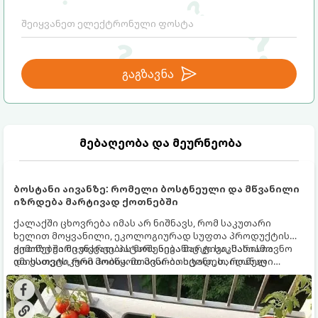
გაგზავნა
მებაღეობა და მეურნეობა
ბოსტანი აივანზე: რომელი ბოსტნეული და მწვანილი
იზრდება მარტივად ქოთნებში
ქალაქში ცხოვრება იმას არ ნიშნავს, რომ საკუთარი
ხელით მოყვანილი, ეკოლოგიურად სუფთა პროდუქტის
გემოზე უარი თქვათ. პატარა აივანიც კი საკმარისია
ქოთნებში მცენარეების მოშენება მარტივი, სასიამოვნო
იმისათვის, რომ მოიწყოთ მინი-ბოსტანი, საიდანაც
და ესთეტიკური ჰობია. მთავარია იცოდეთ, რომელი
ყოველდღიურად ახალ, არომატულ მწვანილსა და
კულტურები ეგუებიან ქოთნის პირობებს ყველაზე კარგად
ბოსტნეულს მოკრეფთ.
და როგორ მოუაროთ მათ სწორად.