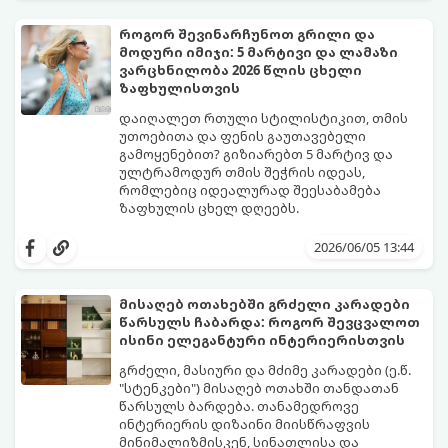
იდეალურ სინთეზზე.
ამავდროულად თავი სრულიად
კომფორტულად იგრძნოთ. გაიგეთ,
როგორ შევინარჩუნოთ გრილი და
რომელი საცურაო კოსტიუმები იქნება 2026
მოდური იმიჯი: 5 მარტივი და ლამაზი
წლის ზაფხულის მთავარი ჰიტი:
ვარცხნილობა 2026 წლის ცხელი
ზაფხულისთვის
დაიღალეთ რთული სტილისტიკით, თმის
უთოებითა და ფენის გაუთავებელი
გამოყენებით? გიზიარებთ 5 მარტივ და
ულტრამოდურ თმის შეჭრის იდეას,
რომლებიც იდეალურად შეესაბამება
ზაფხულის ცხელ დღეებს.
როდესაც თერმომეტრის ხაზი 30 გრადუსს
სცდება, ხოლო ჰაერის ტენიანობა პიკს
2026/06/05 13:44
აღწევს, თმის რთული ვარცხნილობები
ნამდვილ წამებად იქცევა. ზაფხული არ
არის იმის დრო, რომ 45 წუთი დახარჯოთ
მისაღებ ოთახებში გრძელი კარადები ​​
თმის დახვევაზე, ფენთან ბრძოლაში
წარსულს ჩაბარდა: როგორ შევცვალოთ
ოფლით და მერე მთელი დღე შუბლზე
წარმოგიდგენთ 5 მოდურ იდეას, რომლებიც
ისინი ელეგანტური ინტერიერისთვის
მიწებებულ წინამოს ეჩხუბოთ.
ზაფხულში მაქსიმალურ კომფორტსა და
გრილ განწყობას შეგინარჩუნებთ:
გრძელი, მასიური და მძიმე კარადები (ე.წ.
"სტენკები") მისაღებ ოთახში თანდათან
წარსულს ბარდება. თანამედროვე
ინტერიერის დიზაინი მიისწრაფვის
მინიმალიზმისკენ, სინათლისა და