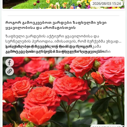
2026/08/03 15:24
როგორ გამოვკვებოთ ვარდები ზაფხულში უხვი
ყვავილობისა და არომატისთვის
ზაფხული ვარდების აქტიური ყვავილობისა და
სურნელების პერიოდია. იმისათვის, რომ ბუჩქებმა უხვად,
ხანგრძლივად იყვავილონ და მსხვილი, კაშკაშა
გთავაზობთ რჩევებს, თუ რით და როგორ
კვირტები გამოიტანონ, მათ რეგულარული და სწორი
გამოვკვებოთ ვარდები ზაფხულში საუკეთესო
გამოკვება სჭირდებათ. ზაფხულის პერიოდში მცენარის
შედეგის მისაღწევად:
მოთხოვნილებები იცვლება, ამიტომ მნიშვნელოვანია
ვიცოდეთ, რომელი სასუქები გამოიყენება ამ დროს.