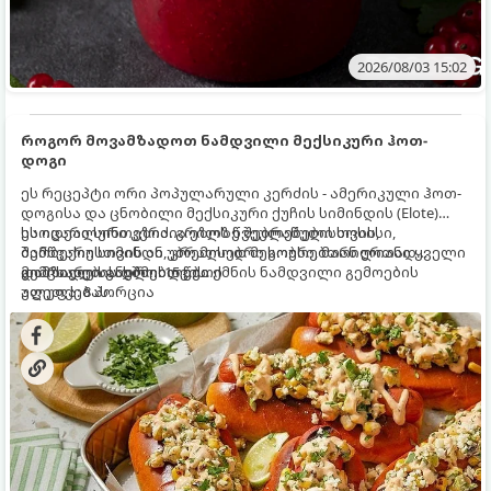
2026/08/03 15:02
როგორ მოვამზადოთ ნამდვილი მექსიკური ჰოთ-
დოგი
ეს რეცეპტი ორი პოპულარული კერძის - ამერიკული ჰოთ-
დოგისა და ცნობილი მექსიკური ქუჩის სიმინდის (Elote)
საოცარი სინთეზია. გრილზე შებრაწული სოსისი,
ეს იდეალური კერძია ეზოს წვეულებებისთვის,
შემწვარი სიმინდი, კრემისებრი სოუსი, მარილიანი ყველი
ბარბექიუსთვის ან უბრალოდ მეგობრებთან ერთად
და ცხარე სანელებლები ქმნის ნამდვილი გემოების
გემრიელი ვახშმისთვის.
მომზადების დრო: 15 წუთი
აფეთქებას.
ულუფა: 8 პორცია