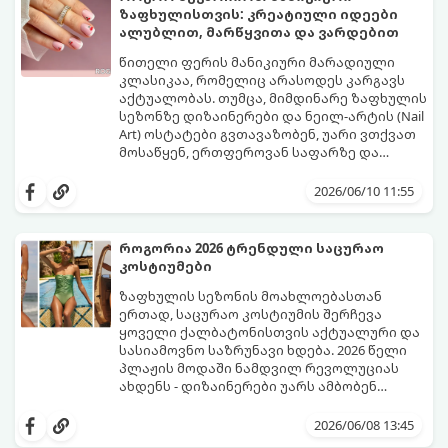
ზაფხულისთვის: კრეატიული იდეები
ალუბლით, მარწყვითა და ვარდებით
წითელი ფერის მანიკიური მარადიული
კლასიკაა, რომელიც არასოდეს კარგავს
აქტუალობას. თუმცა, მიმდინარე ზაფხულის
სეზონზე დიზაინერები და ნეილ-არტის (Nail
Art) ოსტატები გვთავაზობენ, უარი ვთქვათ
მოსაწყენ, ერთფეროვან საფარზე და
ფრჩხილებს ნამდვილი საზაფხულო,
წითელი ფერის სხვადასხვა ტონალობა -
წვნიანი და რომანტიკული განწყობა
კლასიკური ალისფერიდან დაწყებული,
2026/06/10 11:55
მივცეთ.
მუქი შინდისფერით დასრულებული
იდეალური ბაზაა ნათელი და თამამი
ექსპერიმენტებისთვის. გაიგეთ, რომელი
როგორია 2026 ტრენდული საცურაო
სამი მთავარი პრინტი იქნება ივნისის
კოსტიუმები
ყველაზე ცხელი ტრენდი ფრჩხილების
მოდაში:
ზაფხულის სეზონის მოახლოებასთან
ერთად, საცურაო კოსტიუმის შერჩევა
ყოველი ქალბატონისთვის აქტუალური და
სასიამოვნო საზრუნავი ხდება. 2026 წელი
პლაჟის მოდაში ნამდვილ რევოლუციას
ახდენს - დიზაინერები უარს ამბობენ
მოსაწყენ, სტანდარტულ ფორმებზე და
წლევანდელი ტენდენციები საშუალებას
აქცენტს აკეთებენ კომფორტის,
გაძლევთ იყოთ მაქსიმალურად თამამი,
2026/06/08 13:45
ფუტურიზმისა და რეტრო სტილის
გამოხატოთ თქვენი ინდივიდუალურობა და