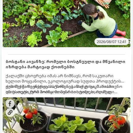
2026/08/07 12:41
ბოსტანი აივანზე: რომელი ბოსტნეული და მწვანილი
იზრდება მარტივად ქოთნებში
ქალაქში ცხოვრება იმას არ ნიშნავს, რომ საკუთარი
ხელით მოყვანილი, ეკოლოგიურად სუფთა პროდუქტის
გემოზე უარი თქვათ. პატარა აივანიც კი საკმარისია
ქოთნებში მცენარეების მოშენება მარტივი, სასიამოვნო
იმისათვის, რომ მოიწყოთ მინი-ბოსტანი, საიდანაც
და ესთეტიკური ჰობია. მთავარია იცოდეთ, რომელი
ყოველდღიურად ახალ, არომატულ მწვანილსა და
კულტურები ეგუებიან ქოთნის პირობებს ყველაზე კარგად
ბოსტნეულს მოკრეფთ.
და როგორ მოუაროთ მათ სწორად.