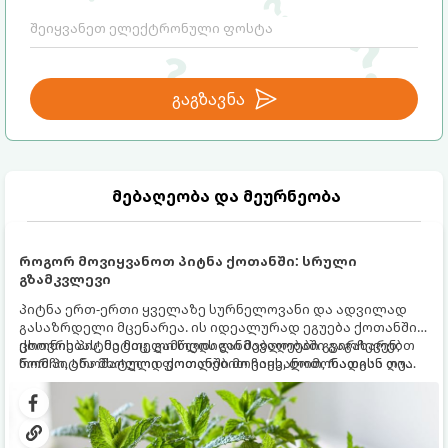
საფრთხისგან შორს მივყავართ.
გაგზავნა
მებაღეობა და მეურნეობა
როგორ მოვიყვანოთ პიტნა ქოთანში: სრული
გზამკვლევი
პიტნა ერთ-ერთი ყველაზე სურნელოვანი და ადვილად
გასაზრდელი მცენარეა. ის იდეალურად ეგუება ქოთანში
ცხოვრებას, მეტიც, გამოცდილი მებაღეები გვირჩევენ,
ქოთნის პიტნა მთელი წლის განმავლობაში გაგახარებთ
რომ პიტნა მხოლოდ ქოთანში მოვიყვანოთ, რადგან ღია
ნორჩი, არომატული ფოთლებით ჩაის, ლიმონათისა თუ
გრუნტში (ბაღში) დარგვისას ის ფესვებით ძალიან
კერძებისთვის.
სწრაფად ვრცელდება და სხვა მცენარეებს ავიწროებს.