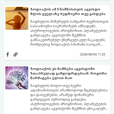
სტაბილურობისთვის ბრძოლას,
სურვილების გადადებასა და ხარჯების
ზოდიაქოს ამ 5 ნიშნისთვის აგვისტო
მკაცრ კონტროლს. თუმცა, ახლა სიტუაცია
პრობლემები, რომლებიც უსასრულო
წლის ყველაზე ბედნიერი თვე გახდება
თანდათან შეიცვლება.
გეგონათ, უკან დაიხევს, ამასთან ერთად კი
გაჩნდება მეტი ნდობა მომავლის მიმართ.
ზაფხულის მიწურულს სამყარო ბევრისთვის
რთული პერიოდის შემდეგ ეს ნიშნები
სასიამოვნო სიურპრიზებს ამზადებს.
შეძლებენ ამოისუნთქონ და დაინახონ
ასტროლოგების პროგნოზით, პლანეტების
ახალი შესაძლებლობები.
განლაგება აგვისტოში შექმნის
განსაკუთრებულ ენერგეტიკულ ნაკადებს,
რომლებიც ზოდიაქოს 5 ნიშანს საოცარ
იღბალს, ჰარმონიასა და წარმატებას
მათთვის აგვისტო გარდამტეხი და წლის
მოუტანს.
ყველაზე ბედნიერი თვე აღმოჩნდება.
2026/08/04 11:25
გაიგეთ, მოხვდით თუ არა ამ იღბლიანთა
შორის:
ზოდიაქოს ეს ნიშნები აგვისტოში
ზღაპრულად გამდიდრდებიან: როგორი
წარმატება ელით მათ
ზაფხულის ბოლო თვე ბევრი
ადამიანისთვის არამხოლოდ შვებულებისა
და დასვენების, არამედ ფინანსური
გარღვევის პერიოდიც გახდება.
ასტროლოგების პროგნოზით, პლანეტების
განლაგება აგვისტოში შექმნის უნიკალურ
ენერგეტიკულ ნაკადებს, რომლებიც
გაიგეთ, მოხვდით თუ არა იმ იღბლიანთა