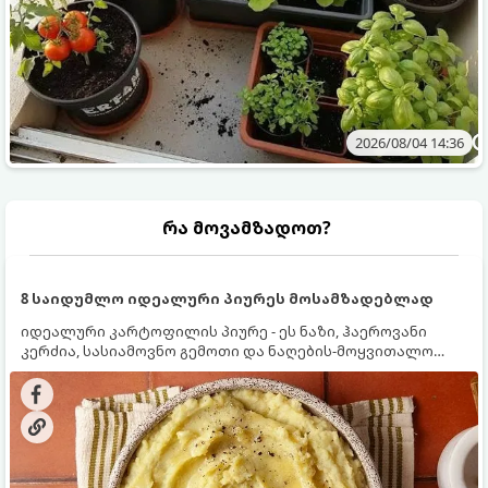
2026/08/04 14:36
რა მოვამზადოთ?
8 საიდუმლო იდეალური პიურეს მოსამზადებლად
იდეალური კარტოფილის პიურე - ეს ნაზი, ჰაეროვანი
კერძია, სასიამოვნო გემოთი და ნაღების-მოყვითალო
ფერით. მისი მომზადება ძალიან მარტივია, მაგრამ
არსებობს რამდენიმე საიდუმლო, რომლებიც უნდა
იცოდეთ, რომ პიურე იდეალურად გემრიელი გამოვიდეს.