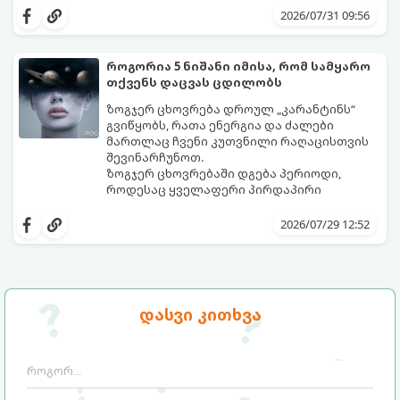
ზოდიაქოს 4 ნიშანს ფინანსური წარმატების
შორის, ვისაც აგვისტოში ფინანსური
2026/07/31 09:56
მიღწევასა და შემოსავლების
იღბალი გაუღიმებს:
საგრძნობლად გაზრდაში დაეხმარება.
როგორია 5 ნიშანი იმისა, რომ სამყარო
თქვენს დაცვას ცდილობს
ზოგჯერ ცხოვრება დროულ „კარანტინს“
გვიწყობს, რათა ენერგია და ძალები
მართლაც ჩვენი კუთვნილი რაღაცისთვის
შევინარჩუნოთ.
ზოგჯერ ცხოვრებაში დგება პერიოდი,
როდესაც ყველაფერი პირდაპირი
მნიშვნელობით ხელიდან გვეცლება:
იშლება მნიშვნელოვანი გარიგებები,
2026/07/29 12:52
უქმდება დიდხანს ნანატრი მოგზაურობები,
ხოლო ადამიანები, რომლებსაც
ახლობლებად ვთვლიდით, უეცრად მიდიან.
აი, 5 აშკარა ნიშანი იმისა, რომ
ასეთ მომენტებში ადვილია
მომხდარი მარცხი სასჯელი კი არა,
სასოწარკვეთილებაში ჩავარდნა. თუმცა
თქვენი დაცვისკენ მიმართული
დასვი კითხვა
ეზოთერიკასა და ფსიქოლოგიაში ეს
სამყაროს მცდელობაა:
ფენომენი ხშირად სხვანაირად
განიხილება: როგორც სამყაროს (ან ჩვენი
არაცნობიერის) ფარული დამცავი
მექანიზმების მუშაობა, რომელთაც
რეალური, მაგრამ ჯერ კიდევ უხილავი