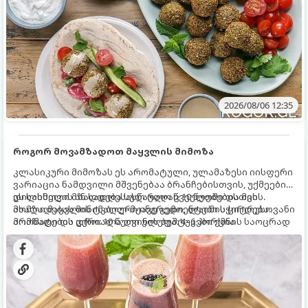
2026/08/06 12:35
როგორ მოვამზადოთ მაყვლის მიმოზა
კლასიკური მიმოზას ეს არომატული, ულამაზესი იისფერი
ვარიაცია ნამდვილი მშვენებაა ბრანჩებისთვის, უქმეების
დილისთვის ან სადღესასწაულო წვეულებებისთვის.
ეს სასმელი მზადდება სულ რაღაც 10 წუთში და მის
ახალი მაყვლის ტკბილ-მჟავე გემო, ლაიმის ციტრუსოვანი
მომზადებას მინიმალური ინგრედიენტები სჭირდება.
არომატი და ცქრიალა ღვინის ბუშტუკები ქმნის საოცრად
მომზადების დრო: 10 წუთი ულუფა: 4–6 პორცია
დახვეწილ და მაგრილებელ კოქტეილს.