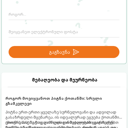
გაგზავნა
მებაღეობა და მეურნეობა
როგორ მოვიყვანოთ პიტნა ქოთანში: სრული
გზამკვლევი
პიტნა ერთ-ერთი ყველაზე სურნელოვანი და ადვილად
გასაზრდელი მცენარეა. ის იდეალურად ეგუება ქოთანში
ცხოვრებას, მეტიც, გამოცდილი მებაღეები გვირჩევენ,
ქოთნის პიტნა მთელი წლის განმავლობაში გაგახარებთ
რომ პიტნა მხოლოდ ქოთანში მოვიყვანოთ, რადგან ღია
ნორჩი, არომატული ფოთლებით ჩაის, ლიმონათისა თუ