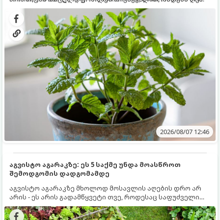
გრუნტში (ბაღში) დარგვისას ის ფესვებით ძალიან
კერძებისთვის.
სწრაფად ვრცელდება და სხვა მცენარეებს ავიწროებს.
2026/08/07 12:46
აგვისტო აგარაკზე: ეს 5 საქმე უნდა მოასწროთ
შემოდგომის დადგომამდე
აგვისტო აგარაკზე მხოლოდ მოსავლის აღების დრო არ
არის - ეს არის გადამწყვეტი თვე, როდესაც საფუძველი
ეყრება მომავალი წლის მოსავალს და ბაღი მზადდება
შემოდგომა-ზამთრის სეზონისთვის. იმისათვის, რომ