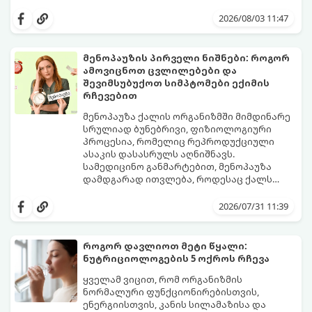
2026/08/03 11:47
მენოპაუზის პირველი ნიშნები: როგორ
ამოვიცნოთ ცვლილებები და
შევიმსუბუქოთ სიმპტომები ექიმის
რჩევებით
მენოპაუზა ქალის ორგანიზმში მიმდინარე
სრულიად ბუნებრივი, ფიზიოლოგიური
პროცესია, რომელიც რეპროდუქციული
ასაკის დასასრულს აღნიშნავს.
სამედიცინო განმარტებით, მენოპაუზა
დამდგარად ითვლება, როდესაც ქალს
ზედიზედ 12 თვის განმავლობაში არ ჰქონია
თუმცა, ორგანიზმში ჰორმონალური
მენსტრუაცია.
ცვლილებები ამ მომენტამდე ბევრად ადრე
2026/07/31 11:39
იწყება - ამ გარდამავალ ეტაპს
პერიმენოპაუზა ეწოდება (რომელიც
საშუალოდ 40-დან 50 წლამდე ასაკში იწყება
როგორ დავლიოთ მეტი წყალი:
და შესაძლოა 4-დან 8 წლამდე
ნუტრიციოლოგების 5 ოქროს რჩევა
გაგრძელდეს).
იმისათვის, რომ ეს პერიოდი შფოთვის
გარეშე გაიაროთ, მნიშვნელოვანია
ყველამ ვიცით, რომ ორგანიზმის
იცოდეთ, რა სიგნალებს გზავნის ორგანიზმი
ნორმალური ფუნქციონირებისთვის,
და როგორ შეიმსუბუქოთ მდგომარეობა
ენერგიისთვის, კანის სილამაზისა და