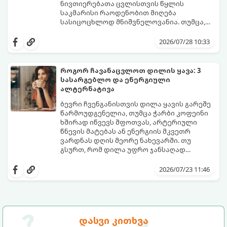
მეან-გინეკოლოგებისა და
ნივთიერებათა ცვლისთვის წყლის
ნუტრიციოლოგების რეკომენდაციებით.
საკმარისი რაოდენობით მიღება
სასიცოცხლოდ მნიშვნელოვანია. თუმცა,
ყოველდღიური ფუსფუსის, საქმეებისა თუ
თუ ხშირად გავიწყდებათ წყლის
უბრალოდ ჩვევის არქონის გამო, დღის
დალევა ან მისი გემო მოსაწყენი
2026/07/28 10:33
განმავლობაში საჭირო ოდენობის წყლის
გეჩვენებათ, დიეტოლოგების ეს 5
დალევა ბევრისთვის ნამდვილ
მარტივი და ეფექტური რჩევა
გამოწვევად რჩება.
დაგეხმარებათ, წყლის სმა
როგორ ჩავანაცვლოთ დილის ყავა: 3
ყოველდღიურ, სასიამოვნო ჩვევად
სასარგებლო და ენერგიული
აქციოთ.
ალტერნატივა
ბევრი ჩვენგანისთვის დილა ყავის გარეშე
წარმოუდგენელია, თუმცა ჭარბი კოფეინი
ხშირად იწვევს შფოთვას, არტერიული
წნევის მატებას ან ენერგიის მკვეთრ
ვარდნას დღის მეორე ნახევარში. თუ
გსურთ, რომ დილა უფრო ჯანსაღად
დაიწყოთ და ენერგია დიდხანს
მიჰყევით ამ გზამკვლევს და აღმოაჩინეთ
შეინარჩუნოთ, ექსპერტები ყავის სამ
თქვენთვის სასურველი სასმელი:
2026/07/23 11:46
საუკეთესო ალტერნატივას გვთავაზობენ.
დასვი კითხვა