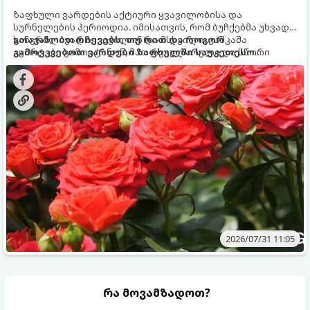
ზაფხული ვარდების აქტიური ყვავილობისა და
სურნელების პერიოდია. იმისათვის, რომ ბუჩქებმა უხვად,
ხანგრძლივად იყვავილონ და მსხვილი, კაშკაშა
გთავაზობთ რჩევებს, თუ რით და როგორ
კვირტები გამოიტანონ, მათ რეგულარული და სწორი
გამოვკვებოთ ვარდები ზაფხულში საუკეთესო
გამოკვება სჭირდებათ. ზაფხულის პერიოდში მცენარის
შედეგის მისაღწევად:
მოთხოვნილებები იცვლება, ამიტომ მნიშვნელოვანია
ვიცოდეთ, რომელი სასუქები გამოიყენება ამ დროს.
2026/07/31 11:05
რა მოვამზადოთ?