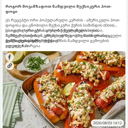
როგორ მოვამზადოთ ნამდვილი მექსიკური ჰოთ-
დოგი
ეს რეცეპტი ორი პოპულარული კერძის - ამერიკული ჰოთ-
დოგისა და ცნობილი მექსიკური ქუჩის სიმინდის (Elote)
საოცარი სინთეზია. გრილზე შებრაწული სოსისი,
ეს იდეალური კერძია ეზოს წვეულებებისთვის,
შემწვარი სიმინდი, კრემისებრი სოუსი, მარილიანი ყველი
ბარბექიუსთვის ან უბრალოდ მეგობრებთან ერთად
და ცხარე სანელებლები ქმნის ნამდვილი გემოების
გემრიელი ვახშმისთვის.
მომზადების დრო: 15 წუთი
აფეთქებას.
ულუფა: 8 პორცია
2026/08/03 14:12