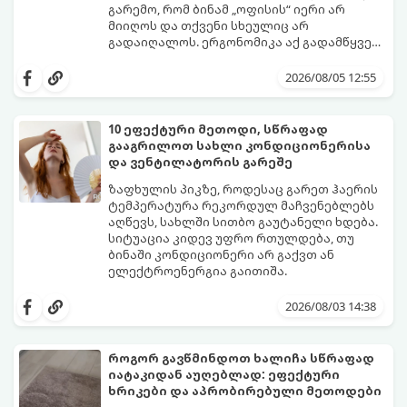
გარემო, რომ ბინამ „ოფისის“ იერი არ
მიიღოს და თქვენი სხეულიც არ
გადაიღალოს. ერგონომიკა აქ გადამწყვეტ
როლს თამაშობს.
აი, როგორ მოაწყოთ იდეალური სამუშაო
კუთხე მცირე ფართში:
2026/08/05 12:55
10 ეფექტური მეთოდი, სწრაფად
გააგრილოთ სახლი კონდიციონერისა
და ვენტილატორის გარეშე
ზაფხულის პიკზე, როდესაც გარეთ ჰაერის
ტემპერატურა რეკორდულ მაჩვენებლებს
აღწევს, სახლში სითბო გაუტანელი ხდება.
სიტუაცია კიდევ უფრო რთულდება, თუ
ბინაში კონდიციონერი არ გაქვთ ან
ელექტროენერგია გაითიშა.
საბედნიეროდ, არსებობს ფიზიკის მარტივი
კანონები და გამოცდილი ყოფითი ხრიკები,
2026/08/03 14:38
რომლებიც დაგეხმარებათ, საგრძნობლად
დაწიოთ ტემპერატურა სახლში და შექმნათ
სასიამოვნო სიგრილე სპეციალური
როგორ გავწმინდოთ ხალიჩა სწრაფად
ტექნიკის გარეშეც.
იატაკიდან აუღებლად: ეფექტური
გთავაზობთ 10 საუკეთესო და
ხრიკები და აპრობირებული მეთოდები
ხელმისაწვდომ მეთოდს: