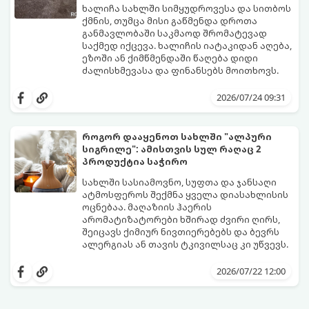
ხალიჩა სახლში სიმყუდროვესა და სითბოს
ქმნის, თუმცა მისი გაწმენდა დროთა
განმავლობაში საკმაოდ შრომატევად
საქმედ იქცევა. ხალიჩის იატაკიდან აღება,
ეზოში ან ქიმწმენდაში წაღება დიდი
ძალისხმევასა და ფინანსებს მოითხოვს.
სინამდვილეში, არსებობს რამდენიმე
ეფექტური, ბიუჯეტური და აპრობირებული
2026/07/24 09:31
მეთოდი, რომელთა დახმარებითაც
შეძლებთ ხალიჩის ადგილზევე გაწმენდას,
ლაქების ამოყვანასა და პირვანდელი
როგორ დააყენოთ სახლში "ალპური
სიახლის დაბრუნებას.
სიგრილე": ამისთვის სულ რაღაც 2
პროდუქტია საჭირო
სახლში სასიამოვნო, სუფთა და ჯანსაღი
ატმოსფეროს შექმნა ყველა დიასახლისის
ოცნებაა. მაღაზიის ჰაერის
არომატიზატორები ხშირად ძვირი ღირს,
შეიცავს ქიმიურ ნივთიერებებს და ბევრს
ალერგიას ან თავის ტკივილსაც კი უწვევს.
სინამდვილეში, ნამდვილი „ალპური
სიგრილისა“ და სიახლის ეფექტის მიღწევა
2026/07/22 12:00
სრულიად ბუნებრივი, უსაფრთხო და
ბიუჯეტური გზით არის შესაძლებელი.
ამისათვის სულ რაღაც 2 უბრალო