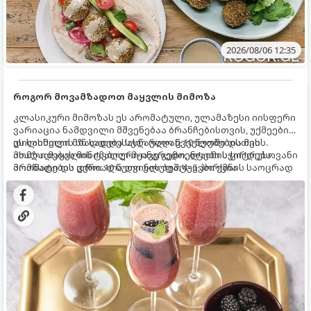
2026/08/06 12:35
როგორ მოვამზადოთ მაყვლის მიმოზა
კლასიკური მიმოზას ეს არომატული, ულამაზესი იისფერი
ვარიაცია ნამდვილი მშვენებაა ბრანჩებისთვის, უქმეების
დილისთვის ან სადღესასწაულო წვეულებებისთვის.
ეს სასმელი მზადდება სულ რაღაც 10 წუთში და მის
ახალი მაყვლის ტკბილ-მჟავე გემო, ლაიმის ციტრუსოვანი
მომზადებას მინიმალური ინგრედიენტები სჭირდება.
არომატი და ცქრიალა ღვინის ბუშტუკები ქმნის საოცრად
მომზადების დრო: 10 წუთი ულუფა: 4–6 პორცია
დახვეწილ და მაგრილებელ კოქტეილს.