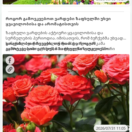
როგორ გამოვკვებოთ ვარდები ზაფხულში უხვი
ყვავილობისა და არომატისთვის
ზაფხული ვარდების აქტიური ყვავილობისა და
სურნელების პერიოდია. იმისათვის, რომ ბუჩქებმა უხვად,
ხანგრძლივად იყვავილონ და მსხვილი, კაშკაშა
გთავაზობთ რჩევებს, თუ რით და როგორ
კვირტები გამოიტანონ, მათ რეგულარული და სწორი
გამოვკვებოთ ვარდები ზაფხულში საუკეთესო
გამოკვება სჭირდებათ. ზაფხულის პერიოდში მცენარის
შედეგის მისაღწევად:
მოთხოვნილებები იცვლება, ამიტომ მნიშვნელოვანია
ვიცოდეთ, რომელი სასუქები გამოიყენება ამ დროს.
2026/07/31 11:05