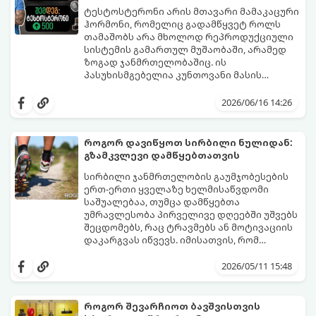
ტესტოსტერონი არის მთავარი მამაკაცური
ჰორმონი, რომელიც გადამწყვეტ როლს
თამაშობს არა მხოლოდ რეპროდუქციული
სისტემის გამართულ მუშაობაში, არამედ
ზოგად ჯანმრთელობაშიც. ის
პასუხისმგებელია კუნთოვანი მასის
ზრდაზე, ძვლების სიმტკიცეზე, ენერგიის
30 წლის ასაკის შემდეგ მამაკაცის
დონეზე, გუნება-განწყობაზე,
ორგანიზმში ტესტოსტერონის დონე
2026/06/16 14:26
მეტაბოლიზმსა და ლიბიდოზე (სექსუალურ
ბუნებრივად, ყოველწლიურად
ლტოლვაზე).
დაახლოებით 1%-ით იკლებს. თუმცა,
თანამედროვე სტრესული ცხოვრების წესი,
როგორ დავიწყოთ სირბილი ნულიდან:
არასწორი კვება და უმოძრაობა ამ პროცესს
გზამკვლევი დამწყებთათვის
კატასტროფულად აჩქარებს. დაბალი
სინთეტიკური ჰორმონალური თერაპიის
ტესტოსტერონი იწვევს მუდმივ
დაწყებამდე, რომელსაც ხშირად
სირბილი ჯანმრთელობის გაუმჯობესების
დაღლილობას, დეპრესიას, კუნთების
სერიოზული გვერდითი ეფექტები აქვს,
ერთ-ერთი ყველაზე ხელმისაწვდომი
განლევასა და ცხიმის დაგროვებას მუცლის
უმჯობესია ორგანიზმს ტესტოსტერონის
საშუალებაა, თუმცა დამწყებთა
არეში.
გამომუშავებაში ბუნებრივი, მეცნიერულად
უმრავლესობა პირველივე დღეებში უშვებს
დადასტურებული გზებით დაეხმაროთ.
შეცდომებს, რაც ტრავმებს ან მოტივაციის
წარმოგიდგენთ ტესტოსტერონის
დაკარგვას იწვევს. იმისათვის, რომ
ბუნებრივად ამაღლების 3 მთავარ
სირბილი თქვენი ცხოვრების სასიამოვნო
საყრდენს:
ნაწილად იქცეს, მიჰყევით ამ ინსტრუქციას:
2026/05/11 15:48
როგორ შევარჩიოთ ბავშვისთვის