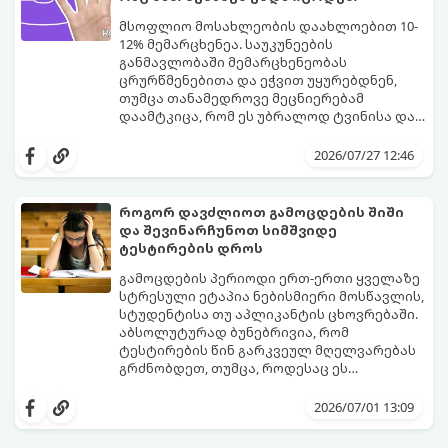
მსოფლიო მოსახლეობის დაახლოებით 10-
12% მემარცხენეა. საუკუნეების
განმავლობაში მემარცხენეობას
ცრურწმენებითა და ეჭვით უყურებდნენ,
თუმცა თანამედროვე მეცნიერებამ
დაამტკიცა, რომ ეს უბრალოდ ტვინისა და
ნერვული სისტემის მუშაობის უნიკალური
გთავაზობთ 10 საინტერესო მეცნიერულ
თავისებურებაა.
ფაქტს იმის შესახებ, თუ როგორ მუშაობს
2026/07/27 12:46
მემარცხენეების ტვინი და რა
უპირატესობები თუ გამოწვევები აქვთ
მათ ყოველდღიურ ცხოვრებაში.
როგორ დავძლიოთ გამოცდების შიში
და შევინარჩუნოთ სიმშვიდე
ტესტირების დროს
გამოცდების პერიოდი ერთ-ერთი ყველაზე
სტრესული ეტაპია ნებისმიერი მოსწავლის,
სტუდენტისა თუ აპლიკანტის ცხოვრებაში.
აბსოლუტურად ბუნებრივია, რომ
ტესტირების წინ გარკვეულ მღელვარებას
გრძნობდეთ, თუმცა, როდესაც ეს
მღელვარება პანიკასა და ძლიერ შიშში
გამოცდების შიში (ტესტური შფოთვა)
გადადის, ის ბლოკავს ტვინის რესურსებს.
მხოლოდ ცოდნის ნაკლებობით არ არის
2026/07/01 13:09
ხშირად ხდება, რომ ნასწავლი მასალა
გამოწვეული. ეს არის ფსიქოლოგიური
გამოცდის ოთახში შესვლისთანავე
რეაქცია წარუმატებლობის შიშზე.