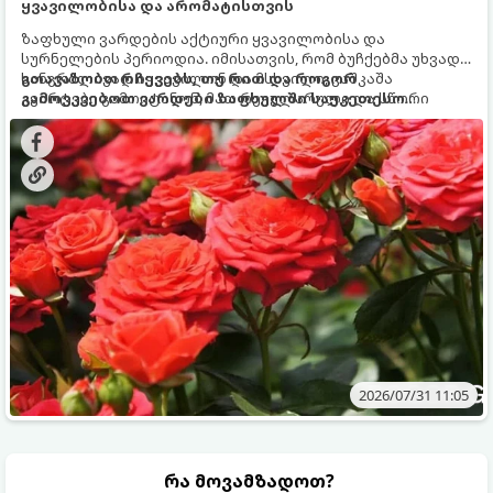
ყვავილობისა და არომატისთვის
ზაფხული ვარდების აქტიური ყვავილობისა და
სურნელების პერიოდია. იმისათვის, რომ ბუჩქებმა უხვად,
ხანგრძლივად იყვავილონ და მსხვილი, კაშკაშა
გთავაზობთ რჩევებს, თუ რით და როგორ
კვირტები გამოიტანონ, მათ რეგულარული და სწორი
გამოვკვებოთ ვარდები ზაფხულში საუკეთესო
გამოკვება სჭირდებათ. ზაფხულის პერიოდში მცენარის
შედეგის მისაღწევად:
მოთხოვნილებები იცვლება, ამიტომ მნიშვნელოვანია
ვიცოდეთ, რომელი სასუქები გამოიყენება ამ დროს.
2026/07/31 11:05
რა მოვამზადოთ?