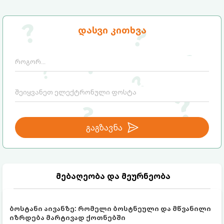
ადამიანს სრულიად ავიწყდება (ე.წ.
საბედნიეროდ, არსებობს კონკრეტული
„ბლექაუტის“ ეფექტი).
მეცნიერული ხრიკები, რომლებიც
დაგეხმარებათ ემოციების მართვასა და
გთავაზობთ ნაბიჯ-ნაბიჯ გზამკვლევს, თუ
დასვი კითხვა
ტესტირებისას მაქსიმალური
როგორ დაამარცხოთ საგამოცდო
კონცენტრაციის შენარჩუნებაში.
პანიკა:
გაგზავნა
მებაღეობა და მეურნეობა
ბოსტანი აივანზე: რომელი ბოსტნეული და მწვანილი
იზრდება მარტივად ქოთნებში