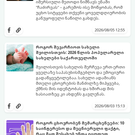
იმერსიული მეთოდი ნიშნავს ენაში
"ჩაძირვას" – გარემოს ისე მოწყობას, რომ
უცხო სიტყვები თქვენი ყოველდღიურობის
განუყოფელი ნაწილი გახდეს.
მიჰყევით ამ 5-ნაბიჯიან ინსტრუქციას და
3 თვეში მნიშვნელოვან პროგრესს
2026/08/05 12:55
დაინახავთ.
როგორ შევარჩიოთ სახელი
შვილისთვის: 2026 წლის პოპულარული
სახელები საქართველოში
შვილისთვის სახელის შერჩევა ერთ-ერთი
ყველაზე საპასუხისმგებლო და ემოციური
გადაწყვეტილებაა. სახელი ადამიანს
მთელი ცხოვრების მანძილზე მიჰყვება,
ქმნის მის იდენტობას და ხშირად მის
ხასიათზეც კი ახდენს გავლენას.
ბოლო წლებში საქართველოში ტენდენცია
საგრძნობლად შეიცვალა: ტრადიციულ და
2026/08/03 15:13
კლასიკურ სახელებთან ერთად, მშობლები
სულ უფრო ხშირად ირჩევენ მოკლე,
ჟღერად და თანამედროვე სახელებს.
როგორ ცხოვრობენ მემარცხენეები: 10
საინტერესო და მეცნიერული ფაქტი,
რაც მათ შესახებ უნდა იცოდეთ