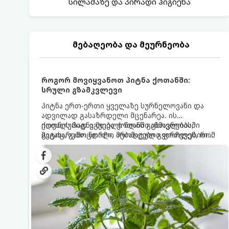
სილამაზე და პირადი ჰიგიენა
მებაღეობა და მეურნეობა
როგორ მოვიყვანოთ პიტნა ქოთანში:
სრული გზამკვლევი
პიტნა ერთ-ერთი ყველაზე სურნელოვანი და
ადვილად გასაზრდელი მცენარეა. ის
იდეალურად ეგუება ქოთანში ცხოვრებას,
ქოთნის პიტნა მთელი წლის განმავლობაში
მეტიც, გამოცდილი მებაღეები გვირჩევენ, რომ
გაგახარებთ ნორჩი, არომატული ფოთლებით
პიტნა მხოლოდ ქოთანში მოვიყვანოთ, რადგან
ჩაის, ლიმონათისა თუ კერძებისთვის.
ღია გრუნტში (ბაღში) დარგვისას ის ფესვებით
ძალიან სწრაფად ვრცელდება და სხვა
მცენარეებს ავიწროებს.