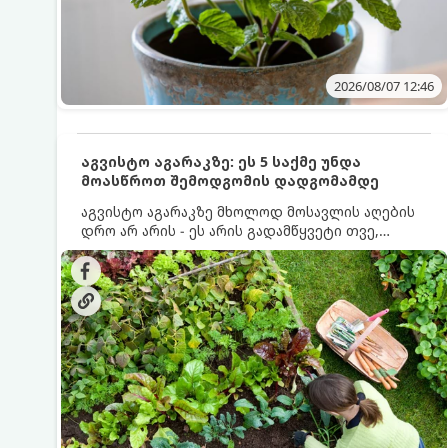
2026/08/07 12:46
აგვისტო აგარაკზე: ეს 5 საქმე უნდა
მოასწროთ შემოდგომის დადგომამდე
აგვისტო აგარაკზე მხოლოდ მოსავლის აღების
დრო არ არის - ეს არის გადამწყვეტი თვე,
როდესაც საფუძველი ეყრება მომავალი წლის
მოსავალს და ბაღი მზადდება შემოდგომა-
ზამთრის სეზონისთვის. იმისათვის, რომ
ნიადაგმა ენერგია აღიდგინოს, ხოლო
მცენარეებმა ზამთარს გაუძლონ, აგვისტოს
ბოლომდე 5 მნიშვნელოვანი საქმის გაკეთება
უნდა მოასწროთ: