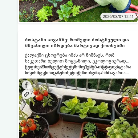
2026/08/07 12:41
ბოსტანი აივანზე: რომელი ბოსტნეული და
მწვანილი იზრდება მარტივად ქოთნებში
ქალაქში ცხოვრება იმას არ ნიშნავს, რომ
საკუთარი ხელით მოყვანილი, ეკოლოგიურად
სუფთა პროდუქტის გემოზე უარი თქვათ. პატარა
ქოთნებში მცენარეების მოშენება მარტივი,
აივანიც კი საკმარისია იმისათვის, რომ
სასიამოვნო და ესთეტიკური ჰობია. მთავარია
მოიწყოთ მინი-ბოსტანი, საიდანაც
იცოდეთ, რომელი კულტურები ეგუებიან
ყოველდღიურად ახალ, არომატულ მწვანილსა
ქოთნის პირობებს ყველაზე კარგად და როგორ
და ბოსტნეულს მოკრეფთ.
მოუაროთ მათ სწორად.