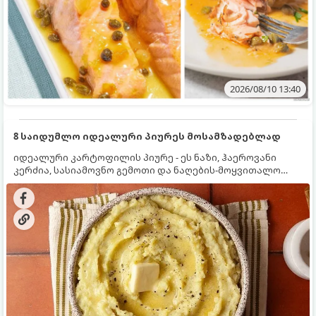
2026/08/10 13:40
8 საიდუმლო იდეალური პიურეს მოსამზადებლად
იდეალური კარტოფილის პიურე - ეს ნაზი, ჰაეროვანი
კერძია, სასიამოვნო გემოთი და ნაღების-მოყვითალო
ფერით. მისი მომზადება ძალიან მარტივია, მაგრამ
არსებობს რამდენიმე საიდუმლო, რომლებიც უნდა
იცოდეთ, რომ პიურე იდეალურად გემრიელი გამოვიდეს.