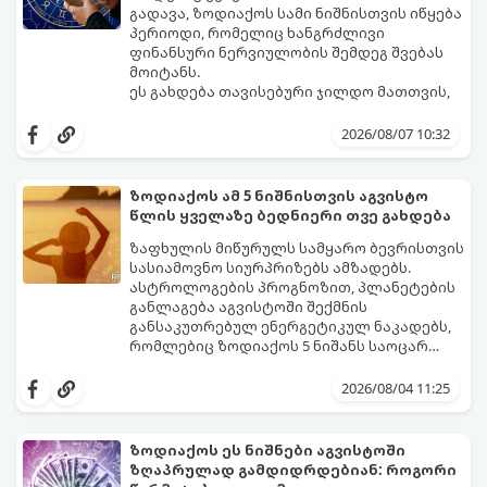
გადავა, ზოდიაქოს სამი ნიშნისთვის იწყება
პერიოდი, რომელიც ხანგრძლივი
ფინანსური ნერვიულობის შემდეგ შვებას
მოიტანს.
ეს გახდება თავისებური ჯილდო მათთვის,
ვინც დიდხანს შრომობდა, მოთმინებას
იჩენდა და სირთულეების მიუხედავად წინ
2026/08/07 10:32
სვლას განაგრძობდა. ბევრი მიეჩვია
სტაბილურობისთვის ბრძოლას,
სურვილების გადადებასა და ხარჯების
ზოდიაქოს ამ 5 ნიშნისთვის აგვისტო
მკაცრ კონტროლს. თუმცა, ახლა სიტუაცია
პრობლემები, რომლებიც უსასრულო
წლის ყველაზე ბედნიერი თვე გახდება
თანდათან შეიცვლება.
გეგონათ, უკან დაიხევს, ამასთან ერთად კი
გაჩნდება მეტი ნდობა მომავლის მიმართ.
ზაფხულის მიწურულს სამყარო ბევრისთვის
რთული პერიოდის შემდეგ ეს ნიშნები
სასიამოვნო სიურპრიზებს ამზადებს.
შეძლებენ ამოისუნთქონ და დაინახონ
ასტროლოგების პროგნოზით, პლანეტების
ახალი შესაძლებლობები.
განლაგება აგვისტოში შექმნის
განსაკუთრებულ ენერგეტიკულ ნაკადებს,
რომლებიც ზოდიაქოს 5 ნიშანს საოცარ
იღბალს, ჰარმონიასა და წარმატებას
მათთვის აგვისტო გარდამტეხი და წლის
მოუტანს.
ყველაზე ბედნიერი თვე აღმოჩნდება.
2026/08/04 11:25
გაიგეთ, მოხვდით თუ არა ამ იღბლიანთა
შორის:
ზოდიაქოს ეს ნიშნები აგვისტოში
ზღაპრულად გამდიდრდებიან: როგორი