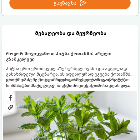
გაგზავნა
მებაღეობა და მეურნეობა
როგორ მოვიყვანოთ პიტნა ქოთანში: სრული
გზამკვლევი
პიტნა ერთ-ერთი ყველაზე სურნელოვანი და ადვილად
გასაზრდელი მცენარეა. ის იდეალურად ეგუება ქოთანში
ცხოვრებას, მეტიც, გამოცდილი მებაღეები გვირჩევენ,
ქოთნის პიტნა მთელი წლის განმავლობაში გაგახარებთ
რომ პიტნა მხოლოდ ქოთანში მოვიყვანოთ, რადგან ღია
ნორჩი, არომატული ფოთლებით ჩაის, ლიმონათისა თუ
გრუნტში (ბაღში) დარგვისას ის ფესვებით ძალიან
კერძებისთვის.
სწრაფად ვრცელდება და სხვა მცენარეებს ავიწროებს.