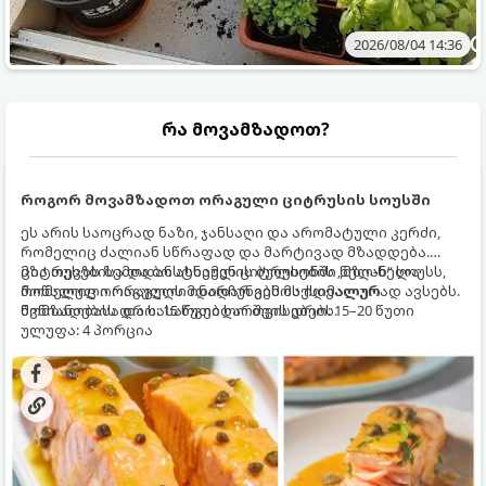
2026/08/04 14:36
რა მოვამზადოთ?
როგორ მოვამზადოთ ორაგული ციტრუსის სოუსში
ეს არის საოცრად ნაზი, ჯანსაღი და არომატული კერძი,
რომელიც ძალიან სწრაფად და მარტივად მზადდება.
ციტრუსებისა და ბოსტნეულის ბულიონში ნელ-ნელა
მზა თევზს ზემოდან ასხამენ ციტრუსების „მზიან“ სოუსს,
მოწალული ორაგული ინარჩუნებს მაქსიმალურ
რომელიც ორაგულის მდიდარ გემოს იდეალურად ავსებს.
წვნიანობასა და სასარგებლო თვისებებს.
მომზადების დრო: 15 წუთი ხარშვის დრო: 15–20 წუთი
ულუფა: 4 პორცია