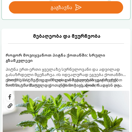
გაგზავნა
მებაღეობა და მეურნეობა
როგორ მოვიყვანოთ პიტნა ქოთანში: სრული
გზამკვლევი
პიტნა ერთ-ერთი ყველაზე სურნელოვანი და ადვილად
გასაზრდელი მცენარეა. ის იდეალურად ეგუება ქოთანში
ცხოვრებას, მეტიც, გამოცდილი მებაღეები გვირჩევენ,
ქოთნის პიტნა მთელი წლის განმავლობაში გაგახარებთ
რომ პიტნა მხოლოდ ქოთანში მოვიყვანოთ, რადგან ღია
ნორჩი, არომატული ფოთლებით ჩაის, ლიმონათისა თუ
გრუნტში (ბაღში) დარგვისას ის ფესვებით ძალიან
კერძებისთვის.
სწრაფად ვრცელდება და სხვა მცენარეებს ავიწროებს.