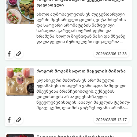
ფალაფელი
ახლო აღმოსავლეთის ეს ლეგენდარული
კერძი მცენარეული ცილის, ვიტამინებისა
და საოცარი არომატების ნამდვილი
საბადოა. გარედან ოქროსფერი და
ხრაშუნა, ხოლო შიგნიდან ნაზი და მწვანე
ფალაფელის ბურთულები იდეალურია
პიტაში (არაბულ პურში) ჩასადებად,
ამ რეცეპტის მთავარი საიდუმლო იმაში
სალათებთან ერთად ან ტახინის (სესამის)
მდგომარეობს, რომ გამოიყენება
2026/08/06 12:35
სოუსთან მირთმევისთვის.
გამომშრალი და ჩამბალი მუხუდო და არა
დაკონსერვებული, რათა ბურთულებმა
შეწვისას ფორმა იდეალურად შეინარჩუნოს
როგორ მოვამზადოთ მაყვლის მიმოზა
და არ დაიშალოს.
მომზადების დრო: 20 წუთი (დამატებით
კლასიკური მიმოზას ეს არომატული,
მუხუდოს ჩალბობის დრო: 12-24 საათი)
ულამაზესი იისფერი ვარიაცია ნამდვილი
შეწვის დრო: 10–15 წუთი ულუფა: 20–24 ცალი
მშვენებაა ბრანჩებისთვის, უქმეების
ბურთულა (4–6 პორცია)
დილისთვის ან სადღესასწაულო
წვეულებებისთვის. ახალი მაყვლის ტკბილ-
მჟავე გემო, ლაიმის ციტრუსოვანი არომატი
და ცქრიალა ღვინის ბუშტუკები ქმნის
ეს სასმელი მზადდება სულ რაღაც 10 წუთში
საოცრად დახვეწილ და მაგრილებელ
და მის მომზადებას მინიმალური
2026/08/05 13:17
კოქტეილს.
ინგრედიენტები სჭირდება.
მომზადების დრო: 10 წუთი ულუფა: 4–6
პორცია