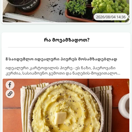
2026/08/04 14:36
რა მოვამზადოთ?
8 საიდუმლო იდეალური პიურეს მოსამზადებლად
იდეალური კარტოფილის პიურე - ეს ნაზი, ჰაეროვანი
კერძია, სასიამოვნო გემოთი და ნაღების-მოყვითალო
ფერით. მისი მომზადება ძალიან მარტივია, მაგრამ
არსებობს რამდენიმე საიდუმლო, რომლებიც უნდა
იცოდეთ, რომ პიურე იდეალურად გემრიელი გამოვიდეს.