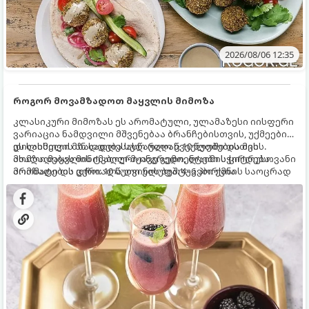
2026/08/06 12:35
როგორ მოვამზადოთ მაყვლის მიმოზა
კლასიკური მიმოზას ეს არომატული, ულამაზესი იისფერი
ვარიაცია ნამდვილი მშვენებაა ბრანჩებისთვის, უქმეების
დილისთვის ან სადღესასწაულო წვეულებებისთვის.
ეს სასმელი მზადდება სულ რაღაც 10 წუთში და მის
ახალი მაყვლის ტკბილ-მჟავე გემო, ლაიმის ციტრუსოვანი
მომზადებას მინიმალური ინგრედიენტები სჭირდება.
არომატი და ცქრიალა ღვინის ბუშტუკები ქმნის საოცრად
მომზადების დრო: 10 წუთი ულუფა: 4–6 პორცია
დახვეწილ და მაგრილებელ კოქტეილს.