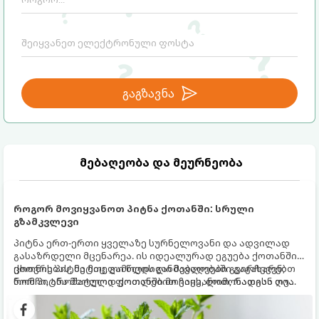
მექანიზმების მუშაობა, რომელთაც
რეალური, მაგრამ ჯერ კიდევ უხილავი
საფრთხისგან შორს მივყავართ.
გაგზავნა
მებაღეობა და მეურნეობა
როგორ მოვიყვანოთ პიტნა ქოთანში: სრული
გზამკვლევი
პიტნა ერთ-ერთი ყველაზე სურნელოვანი და ადვილად
გასაზრდელი მცენარეა. ის იდეალურად ეგუება ქოთანში
ცხოვრებას, მეტიც, გამოცდილი მებაღეები გვირჩევენ,
ქოთნის პიტნა მთელი წლის განმავლობაში გაგახარებთ
რომ პიტნა მხოლოდ ქოთანში მოვიყვანოთ, რადგან ღია
ნორჩი, არომატული ფოთლებით ჩაის, ლიმონათისა თუ
გრუნტში (ბაღში) დარგვისას ის ფესვებით ძალიან
კერძებისთვის.
სწრაფად ვრცელდება და სხვა მცენარეებს ავიწროებს.