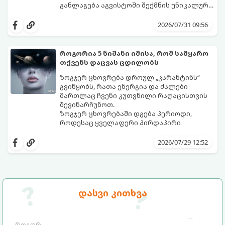
განლაგება აგვისტოში შექმნის უნიკალურ
ენერგეტიკულ ნაკადებს, რომლებიც
გაიგეთ, მოხვდით თუ არა იმ იღბლიანთა
ზოდიაქოს 4 ნიშანს ფინანსური წარმატების
შორის, ვისაც აგვისტოში ფინანსური
2026/07/31 09:56
მიღწევასა და შემოსავლების
იღბალი გაუღიმებს:
საგრძნობლად გაზრდაში დაეხმარება.
როგორია 5 ნიშანი იმისა, რომ სამყარო
თქვენს დაცვას ცდილობს
ზოგჯერ ცხოვრება დროულ „კარანტინს“
გვიწყობს, რათა ენერგია და ძალები
მართლაც ჩვენი კუთვნილი რაღაცისთვის
შევინარჩუნოთ.
ზოგჯერ ცხოვრებაში დგება პერიოდი,
როდესაც ყველაფერი პირდაპირი
მნიშვნელობით ხელიდან გვეცლება:
იშლება მნიშვნელოვანი გარიგებები,
2026/07/29 12:52
უქმდება დიდხანს ნანატრი მოგზაურობები,
ხოლო ადამიანები, რომლებსაც
ახლობლებად ვთვლიდით, უეცრად მიდიან.
აი, 5 აშკარა ნიშანი იმისა, რომ
ასეთ მომენტებში ადვილია
მომხდარი მარცხი სასჯელი კი არა,
სასოწარკვეთილებაში ჩავარდნა. თუმცა
თქვენი დაცვისკენ მიმართული
დასვი კითხვა
ეზოთერიკასა და ფსიქოლოგიაში ეს
სამყაროს მცდელობაა:
ფენომენი ხშირად სხვანაირად
განიხილება: როგორც სამყაროს (ან ჩვენი
არაცნობიერის) ფარული დამცავი