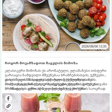
2026/08/06 12:35
როგორ მოვამზადოთ მაყვლის მიმოზა
კლასიკური მიმოზას ეს არომატული, ულამაზესი იისფერი
ვარიაცია ნამდვილი მშვენებაა ბრანჩებისთვის, უქმეების
დილისთვის ან სადღესასწაულო წვეულებებისთვის.
ეს სასმელი მზადდება სულ რაღაც 10 წუთში და მის
ახალი მაყვლის ტკბილ-მჟავე გემო, ლაიმის ციტრუსოვანი
მომზადებას მინიმალური ინგრედიენტები სჭირდება.
არომატი და ცქრიალა ღვინის ბუშტუკები ქმნის საოცრად
მომზადების დრო: 10 წუთი ულუფა: 4–6 პორცია
დახვეწილ და მაგრილებელ კოქტეილს.