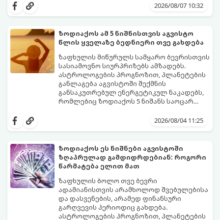
იჩენდა და სირთულეების მიუხედავად წინ
2026/08/07 10:32
სვლას განაგრძობდა. ბევრი მიეჩვია
სტაბილურობისთვის ბრძოლას,
სურვილების გადადებასა და ხარჯების
ზოდიაქოს ამ 5 ნიშნისთვის აგვისტო
მკაცრ კონტროლს. თუმცა, ახლა სიტუაცია
პრობლემები, რომლებიც უსასრულო
წლის ყველაზე ბედნიერი თვე გახდება
თანდათან შეიცვლება.
გეგონათ, უკან დაიხევს, ამასთან ერთად კი
გაჩნდება მეტი ნდობა მომავლის მიმართ.
ზაფხულის მიწურულს სამყარო ბევრისთვის
რთული პერიოდის შემდეგ ეს ნიშნები
სასიამოვნო სიურპრიზებს ამზადებს.
შეძლებენ ამოისუნთქონ და დაინახონ
ასტროლოგების პროგნოზით, პლანეტების
ახალი შესაძლებლობები.
განლაგება აგვისტოში შექმნის
განსაკუთრებულ ენერგეტიკულ ნაკადებს,
რომლებიც ზოდიაქოს 5 ნიშანს საოცარ
იღბალს, ჰარმონიასა და წარმატებას
მათთვის აგვისტო გარდამტეხი და წლის
მოუტანს.
ყველაზე ბედნიერი თვე აღმოჩნდება.
2026/08/04 11:25
გაიგეთ, მოხვდით თუ არა ამ იღბლიანთა
შორის:
ზოდიაქოს ეს ნიშნები აგვისტოში
ზღაპრულად გამდიდრდებიან: როგორი
წარმატება ელით მათ
ზაფხულის ბოლო თვე ბევრი
ადამიანისთვის არამხოლოდ შვებულებისა
და დასვენების, არამედ ფინანსური
გარღვევის პერიოდიც გახდება.
ასტროლოგების პროგნოზით, პლანეტების