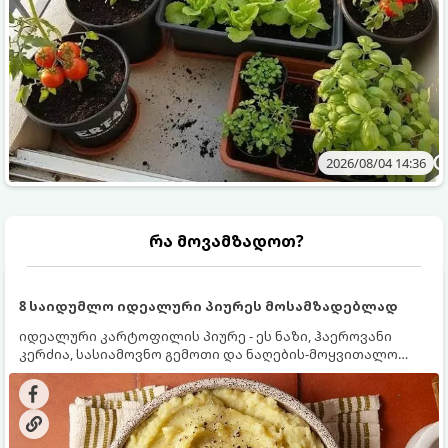
2026/08/04 14:36
რა მოვამზადოთ?
8 საიდუმლო იდეალური პიურეს მოსამზადებლად
იდეალური კარტოფილის პიურე - ეს ნაზი, ჰაეროვანი
კერძია, სასიამოვნო გემოთი და ნაღების-მოყვითალო
ფერით. მისი მომზადება ძალიან მარტივია, მაგრამ
არსებობს რამდენიმე საიდუმლო, რომლებიც უნდა
იცოდეთ, რომ პიურე იდეალურად გემრიელი გამოვიდეს.