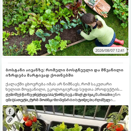
2026/08/07 12:41
ბოსტანი აივანზე: რომელი ბოსტნეული და მწვანილი
იზრდება მარტივად ქოთნებში
ქალაქში ცხოვრება იმას არ ნიშნავს, რომ საკუთარი
ხელით მოყვანილი, ეკოლოგიურად სუფთა პროდუქტის
გემოზე უარი თქვათ. პატარა აივანიც კი საკმარისია
ქოთნებში მცენარეების მოშენება მარტივი, სასიამოვნო
იმისათვის, რომ მოიწყოთ მინი-ბოსტანი, საიდანაც
და ესთეტიკური ჰობია. მთავარია იცოდეთ, რომელი
ყოველდღიურად ახალ, არომატულ მწვანილსა და
კულტურები ეგუებიან ქოთნის პირობებს ყველაზე კარგად
ბოსტნეულს მოკრეფთ.
და როგორ მოუაროთ მათ სწორად.