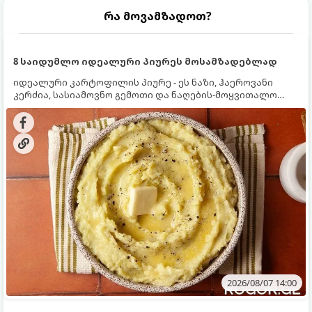
რა მოვამზადოთ?
8 საიდუმლო იდეალური პიურეს მოსამზადებლად
იდეალური კარტოფილის პიურე - ეს ნაზი, ჰაეროვანი
კერძია, სასიამოვნო გემოთი და ნაღების-მოყვითალო
ფერით. მისი მომზადება ძალიან მარტივია, მაგრამ
არსებობს რამდენიმე საიდუმლო, რომლებიც უნდა
იცოდეთ, რომ პიურე იდეალურად გემრიელი გამოვიდეს.
2026/08/07 14:00