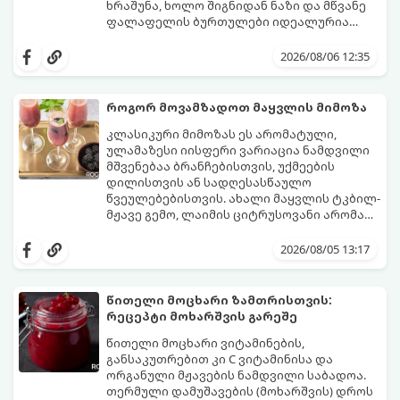
ხრაშუნა, ხოლო შიგნიდან ნაზი და მწვანე
ფალაფელის ბურთულები იდეალურია
პიტაში (არაბულ პურში) ჩასადებად,
ამ რეცეპტის მთავარი საიდუმლო იმაში
სალათებთან ერთად ან ტახინის (სესამის)
მდგომარეობს, რომ გამოიყენება
2026/08/06 12:35
სოუსთან მირთმევისთვის.
გამომშრალი და ჩამბალი მუხუდო და არა
დაკონსერვებული, რათა ბურთულებმა
შეწვისას ფორმა იდეალურად შეინარჩუნოს
როგორ მოვამზადოთ მაყვლის მიმოზა
და არ დაიშალოს.
მომზადების დრო: 20 წუთი (დამატებით
კლასიკური მიმოზას ეს არომატული,
მუხუდოს ჩალბობის დრო: 12-24 საათი)
ულამაზესი იისფერი ვარიაცია ნამდვილი
შეწვის დრო: 10–15 წუთი ულუფა: 20–24 ცალი
მშვენებაა ბრანჩებისთვის, უქმეების
ბურთულა (4–6 პორცია)
დილისთვის ან სადღესასწაულო
წვეულებებისთვის. ახალი მაყვლის ტკბილ-
მჟავე გემო, ლაიმის ციტრუსოვანი არომატი
და ცქრიალა ღვინის ბუშტუკები ქმნის
ეს სასმელი მზადდება სულ რაღაც 10 წუთში
საოცრად დახვეწილ და მაგრილებელ
და მის მომზადებას მინიმალური
2026/08/05 13:17
კოქტეილს.
ინგრედიენტები სჭირდება.
მომზადების დრო: 10 წუთი ულუფა: 4–6
პორცია
წითელი მოცხარი ზამთრისთვის:
რეცეპტი მოხარშვის გარეშე
წითელი მოცხარი ვიტამინების,
განსაკუთრებით კი C ვიტამინისა და
ორგანული მჟავების ნამდვილი საბადოა.
თერმული დამუშავების (მოხარშვის) დროს