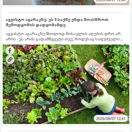
აგვისტო აგარაკზე: ეს 5 საქმე უნდა მოასწროთ
შემოდგომის დადგომამდე
აგვისტო აგარაკზე მხოლოდ მოსავლის აღების დრო არ
არის - ეს არის გადამწყვეტი თვე, როდესაც საფუძველი
ეყრება მომავალი წლის მოსავალს და ბაღი მზადდება
შემოდგომა-ზამთრის სეზონისთვის. იმისათვის, რომ
ნიადაგმა ენერგია აღიდგინოს, ხოლო მცენარეებმა
ზამთარს გაუძლონ, აგვისტოს ბოლომდე 5
მნიშვნელოვანი საქმის გაკეთება უნდა მოასწროთ:
2026/08/07 12:41