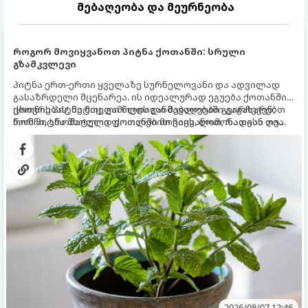
მებაღეობა და მეურნეობა
როგორ მოვიყვანოთ პიტნა ქოთანში: სრული
გზამკვლევი
პიტნა ერთ-ერთი ყველაზე სურნელოვანი და ადვილად
გასაზრდელი მცენარეა. ის იდეალურად ეგუება ქოთანში
ცხოვრებას, მეტიც, გამოცდილი მებაღეები გვირჩევენ,
ქოთნის პიტნა მთელი წლის განმავლობაში გაგახარებთ
რომ პიტნა მხოლოდ ქოთანში მოვიყვანოთ, რადგან ღია
ნორჩი, არომატული ფოთლებით ჩაის, ლიმონათისა თუ
გრუნტში (ბაღში) დარგვისას ის ფესვებით ძალიან
კერძებისთვის.
სწრაფად ვრცელდება და სხვა მცენარეებს ავიწროებს.
2026/08/07 12:46