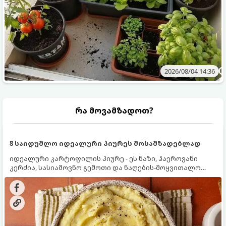
2026/08/04 14:36
რა მოვამზადოთ?
8 საიდუმლო იდეალური პიურეს მოსამზადებლად
იდეალური კარტოფილის პიურე - ეს ნაზი, ჰაეროვანი
კერძია, სასიამოვნო გემოთი და ნაღების-მოყვითალო
ფერით. მისი მომზადება ძალიან მარტივია, მაგრამ
არსებობს რამდენიმე საიდუმლო, რომლებიც უნდა
იცოდეთ, რომ პიურე იდეალურად გემრიელი გამოვიდეს.