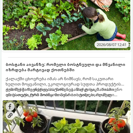
2026/08/07 12:41
ბოსტანი აივანზე: რომელი ბოსტნეული და მწვანილი
იზრდება მარტივად ქოთნებში
ქალაქში ცხოვრება იმას არ ნიშნავს, რომ საკუთარი
ხელით მოყვანილი, ეკოლოგიურად სუფთა პროდუქტის
გემოზე უარი თქვათ. პატარა აივანიც კი საკმარისია
ქოთნებში მცენარეების მოშენება მარტივი, სასიამოვნო
იმისათვის, რომ მოიწყოთ მინი-ბოსტანი, საიდანაც
და ესთეტიკური ჰობია. მთავარია იცოდეთ, რომელი
ყოველდღიურად ახალ, არომატულ მწვანილსა და
კულტურები ეგუებიან ქოთნის პირობებს ყველაზე კარგად
ბოსტნეულს მოკრეფთ.
და როგორ მოუაროთ მათ სწორად.