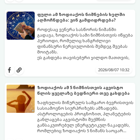
სისწრაფით განვითარდება და ძველ
პრობლემებს სრულიად ახალი
შესაძლებლობებით ჩაანაცვლებს.
ფული ამ ზოდიაქოს ნიშნების ხელში
აი, ზოდიაქოს ის იღბლიანი ნიშნები,
აღმოჩნდება: ვინ გამდიდრდება?
რომელთა ცხოვრებაც უახლოეს ხანში
რადიკალურად შეიცვლება:
როდესაც ვენერა სასწორის ნიშანში
გადავა, ზოდიაქოს სამი ნიშნისთვის იწყება
პერიოდი, რომელიც ხანგრძლივი
ფინანსური ნერვიულობის შემდეგ შვებას
მოიტანს.
ეს გახდება თავისებური ჯილდო მათთვის,
ვინც დიდხანს შრომობდა, მოთმინებას
იჩენდა და სირთულეების მიუხედავად წინ
2026/08/07 10:32
სვლას განაგრძობდა. ბევრი მიეჩვია
სტაბილურობისთვის ბრძოლას,
სურვილების გადადებასა და ხარჯების
ზოდიაქოს ამ 5 ნიშნისთვის აგვისტო
მკაცრ კონტროლს. თუმცა, ახლა სიტუაცია
პრობლემები, რომლებიც უსასრულო
წლის ყველაზე ბედნიერი თვე გახდება
თანდათან შეიცვლება.
გეგონათ, უკან დაიხევს, ამასთან ერთად კი
გაჩნდება მეტი ნდობა მომავლის მიმართ.
ზაფხულის მიწურულს სამყარო ბევრისთვის
რთული პერიოდის შემდეგ ეს ნიშნები
სასიამოვნო სიურპრიზებს ამზადებს.
შეძლებენ ამოისუნთქონ და დაინახონ
ასტროლოგების პროგნოზით, პლანეტების
ახალი შესაძლებლობები.
განლაგება აგვისტოში შექმნის
განსაკუთრებულ ენერგეტიკულ ნაკადებს,
რომლებიც ზოდიაქოს 5 ნიშანს საოცარ
იღბალს, ჰარმონიასა და წარმატებას
მათთვის აგვისტო გარდამტეხი და წლის