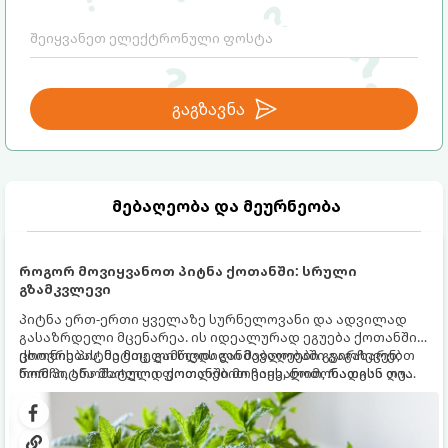
გაგზავნა
მებაღეობა და მეურნეობა
როგორ მოვიყვანოთ პიტნა ქოთანში: სრული
გზამკვლევი
პიტნა ერთ-ერთი ყველაზე სურნელოვანი და ადვილად
გასაზრდელი მცენარეა. ის იდეალურად ეგუება ქოთანში
ცხოვრებას, მეტიც, გამოცდილი მებაღეები გვირჩევენ,
ქოთნის პიტნა მთელი წლის განმავლობაში გაგახარებთ
რომ პიტნა მხოლოდ ქოთანში მოვიყვანოთ, რადგან ღია
ნორჩი, არომატული ფოთლებით ჩაის, ლიმონათისა თუ
გრუნტში (ბაღში) დარგვისას ის ფესვებით ძალიან
კერძებისთვის.
სწრაფად ვრცელდება და სხვა მცენარეებს ავიწროებს.