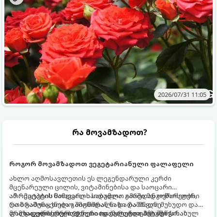
2026/07/31 11:05
რა მოვამზადოთ?
როგორ მოვამზადოთ ვეგეტარიანული ფალაფელი
ახლო აღმოსავლეთის ეს ლეგენდარული კერძი
მცენარეული ცილის, ვიტამინებისა და საოცარი
არომატების ნამდვილი საბადოა. გარედან ოქროსფერი
ამ რეცეპტის მთავარი საიდუმლო იმაში მდგომარეობს,
და ხრაშუნა, ხოლო შიგნიდან ნაზი და მწვანე
რომ გამოიყენება გამომშრალი და ჩამბალი მუხუდო და
ფალაფელის ბურთულები იდეალურია პიტაში (არაბულ
არა დაკონსერვებული, რათა ბურთულებმა შეწვისას
მომზადების დრო: 20 წუთი (დამატებით მუხუდოს