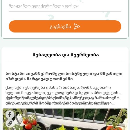
გაგზავნა
მებაღეობა და მეურნეობა
ბოსტანი აივანზე: რომელი ბოსტნეული და მწვანილი
იზრდება მარტივად ქოთნებში
ქალაქში ცხოვრება იმას არ ნიშნავს, რომ საკუთარი
ხელით მოყვანილი, ეკოლოგიურად სუფთა პროდუქტის
გემოზე უარი თქვათ. პატარა აივანიც კი საკმარისია
ქოთნებში მცენარეების მოშენება მარტივი, სასიამოვნო
იმისათვის, რომ მოიწყოთ მინი-ბოსტანი, საიდანაც
და ესთეტიკური ჰობია. მთავარია იცოდეთ, რომელი
ყოველდღიურად ახალ, არომატულ მწვანილსა და
კულტურები ეგუებიან ქოთნის პირობებს ყველაზე კარგად
ბოსტნეულს მოკრეფთ.
და როგორ მოუაროთ მათ სწორად.