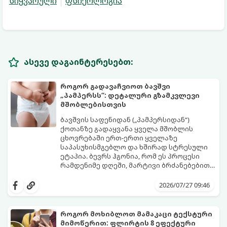
სიყვარული
ფსიქოლოგია
ასევე დაგაინტერესებთ:
როგორ გადავაჩვიოთ ბავშვი
„პამპერსს“: დეტალური გზამკვლევი
მშობლებისთვის
ბავშვის საფენიდან („პამპერსიდან“)
ქოთანზე გადაყვანა ყველა მშობლის
ცხოვრებაში ერთ-ერთი ყველაზე
საპასუხისმგებლო და ხშირად სტრესული
ეტაპია. ბევრს ჰგონია, რომ ეს პროცესი
რამდენიმე დღეში, მარტივი ბრძანებებით
წყდება, თუმცა სინამდვილეში ეს არის
გთავაზობთ დეტალურ გზამკვლევს, თუ
ფიზიოლოგიური და ფსიქოლოგიური
როგორ გახადოთ ეს პროცესი
2026/07/27 09:46
მომწიფების პროცესი, რომელიც
უმტკივნეულო როგორც ბავშვისთვის,
ინდივიდუალურ მიდგომასა და
ისე თქვენთვის.
მოთმინებას მოითხოვს.
როგორ მოხიბლოთ მამაკაცი ტექსტური
მიმოწერით: ფლირტის 8 ეფექტური