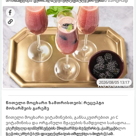
არომატი და ცქრიალა ღვინის ბუშტუკები ქმნის საოცრად
მომზადების დრო: 10 წუთი ულუფა: 4–6 პორცია
დახვეწილ და მაგრილებელ კოქტეილს.
2026/08/05 13:17
წითელი მოცხარი ზამთრისთვის: რეცეპტი
მოხარშვის გარეშე
წითელი მოცხარი ვიტამინების, განსაკუთრებით კი C
ვიტამინისა და ორგანული მჟავების ნამდვილი საბადოა.
თერმული დამუშავების (მოხარშვის) დროს სასარგებლო
ეს მეთოდი ინარჩუნებს მოცხარის ბუნებრივ, კაშკაშა
ნივთიერებების დიდი ნაწილი იშლება. ამიტომ, ამ
გემოს, არომატს და ყველა სასარგებლო თვისებას.