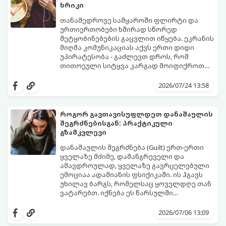
ხრიკი
თანამედროვე სამყაროში ფლირტი და
ურთიერთობები ხშირად სწორედ
შეტყობინებების გაცვლით იწყება. ეკრანის
მიღმა კომუნიკაციას აქვს ერთი დიდი
უპირატესობა - გაძლევთ დროს, რომ
თითოეული სიტყვა კარგად მოიფიქროთ
და საიდუმლოებით მოცული, მიმზიდველი
თუ გსურთ, რომ მან ტელეფონს თვალი ვერ
იმიჯი შექმნათ.
მოაცილოს და მოუთმენლად ელოდოს
2026/07/24 13:58
თქვენს ყოველ შეტყობინებას, გამოიყენეთ
ფსიქოლოგიაზე დაფუძნებული ეს 10 ოქროს
წესი:
როგორ გავთავისუფლდეთ დანაშაულის
შეგრძნებისგან: პრაქტიკული
გზამკვლევი
დანაშაულის შეგრძნება (Guilt) ერთ-ერთი
ყველაზე მძიმე, დამანგრეველი და
ამავდროულად, ყველაზე გავრცელებული
ემოციაა ადამიანის ფსიქიკაში. ის ჰგავს
უხილავ ბარგს, რომელსაც ყოველდღე თან
ვატარებთ. იქნება ეს წარსულში
დაშვებული შეცდომა, ვინმესთვის გულის
ფსიქოთერაპიაში მიიჩნევა, რომ
ტკენა, ოჯახის წევრებისთვის
დანაშაულის გრძნობას აქვს თავისი
2026/07/06 13:09
არასაკმარისი დროის დათმობა თუ
დადებითი, ევოლუციური ფუნქციაც ის