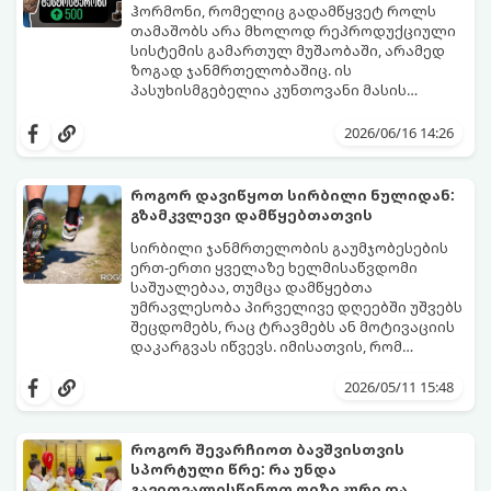
ჰორმონი, რომელიც გადამწყვეტ როლს
თამაშობს არა მხოლოდ რეპროდუქციული
სისტემის გამართულ მუშაობაში, არამედ
ზოგად ჯანმრთელობაშიც. ის
პასუხისმგებელია კუნთოვანი მასის
ზრდაზე, ძვლების სიმტკიცეზე, ენერგიის
30 წლის ასაკის შემდეგ მამაკაცის
დონეზე, გუნება-განწყობაზე,
ორგანიზმში ტესტოსტერონის დონე
2026/06/16 14:26
მეტაბოლიზმსა და ლიბიდოზე (სექსუალურ
ბუნებრივად, ყოველწლიურად
ლტოლვაზე).
დაახლოებით 1%-ით იკლებს. თუმცა,
თანამედროვე სტრესული ცხოვრების წესი,
როგორ დავიწყოთ სირბილი ნულიდან:
არასწორი კვება და უმოძრაობა ამ პროცესს
გზამკვლევი დამწყებთათვის
კატასტროფულად აჩქარებს. დაბალი
სინთეტიკური ჰორმონალური თერაპიის
ტესტოსტერონი იწვევს მუდმივ
დაწყებამდე, რომელსაც ხშირად
სირბილი ჯანმრთელობის გაუმჯობესების
დაღლილობას, დეპრესიას, კუნთების
სერიოზული გვერდითი ეფექტები აქვს,
ერთ-ერთი ყველაზე ხელმისაწვდომი
განლევასა და ცხიმის დაგროვებას მუცლის
უმჯობესია ორგანიზმს ტესტოსტერონის
საშუალებაა, თუმცა დამწყებთა
არეში.
გამომუშავებაში ბუნებრივი, მეცნიერულად
უმრავლესობა პირველივე დღეებში უშვებს
დადასტურებული გზებით დაეხმაროთ.
შეცდომებს, რაც ტრავმებს ან მოტივაციის
წარმოგიდგენთ ტესტოსტერონის
დაკარგვას იწვევს. იმისათვის, რომ
ბუნებრივად ამაღლების 3 მთავარ
სირბილი თქვენი ცხოვრების სასიამოვნო
საყრდენს:
ნაწილად იქცეს, მიჰყევით ამ ინსტრუქციას:
2026/05/11 15:48
როგორ შევარჩიოთ ბავშვისთვის
სპორტული წრე: რა უნდა
გავითვალისწინოთ ფიზიკური და