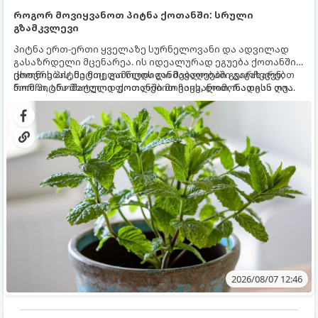
როგორ მოვიყვანოთ პიტნა ქოთანში: სრული
გზამკვლევი
პიტნა ერთ-ერთი ყველაზე სურნელოვანი და ადვილად
გასაზრდელი მცენარეა. ის იდეალურად ეგუება ქოთანში
ცხოვრებას, მეტიც, გამოცდილი მებაღეები გვირჩევენ,
ქოთნის პიტნა მთელი წლის განმავლობაში გაგახარებთ
რომ პიტნა მხოლოდ ქოთანში მოვიყვანოთ, რადგან ღია
ნორჩი, არომატული ფოთლებით ჩაის, ლიმონათისა თუ
გრუნტში (ბაღში) დარგვისას ის ფესვებით ძალიან
კერძებისთვის.
სწრაფად ვრცელდება და სხვა მცენარეებს ავიწროებს.
2026/08/07 12:46