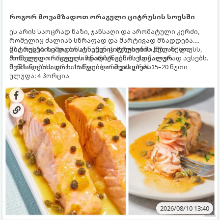
როგორ მოვამზადოთ ორაგული ციტრუსის სოუსში
ეს არის საოცრად ნაზი, ჯანსაღი და არომატული კერძი,
რომელიც ძალიან სწრაფად და მარტივად მზადდება.
ციტრუსებისა და ბოსტნეულის ბულიონში ნელ-ნელა
მზა თევზს ზემოდან ასხამენ ციტრუსების „მზიან“ სოუსს,
მოწალული ორაგული ინარჩუნებს მაქსიმალურ
რომელიც ორაგულის მდიდარ გემოს იდეალურად ავსებს.
წვნიანობასა და სასარგებლო თვისებებს.
მომზადების დრო: 15 წუთი ხარშვის დრო: 15–20 წუთი
ულუფა: 4 პორცია
2026/08/10 13:40