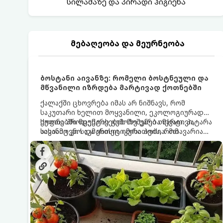
სილამაზე და პირადი ჰიგიენა
მებაღეობა და მეურნეობა
ბოსტანი აივანზე: რომელი ბოსტნეული და
მწვანილი იზრდება მარტივად ქოთნებში
ქალაქში ცხოვრება იმას არ ნიშნავს, რომ
საკუთარი ხელით მოყვანილი, ეკოლოგიურად
სუფთა პროდუქტის გემოზე უარი თქვათ. პატარა
ქოთნებში მცენარეების მოშენება მარტივი,
აივანიც კი საკმარისია იმისათვის, რომ
სასიამოვნო და ესთეტიკური ჰობია. მთავარია
მოიწყოთ მინი-ბოსტანი, საიდანაც
იცოდეთ, რომელი კულტურები ეგუებიან
ყოველდღიურად ახალ, არომატულ მწვანილსა
ქოთნის პირობებს ყველაზე კარგად და როგორ
და ბოსტნეულს მოკრეფთ.
მოუაროთ მათ სწორად.