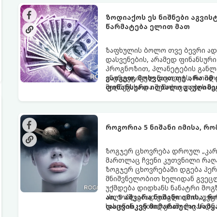
ზოდიაქოს ეს ნიშნები აგვი
წარმატება ელით მათ
ზაფხულის ბოლო თვე ბევრი ად
დასვენების, არამედ ფინანსურ
პროგნოზით, პლანეტების განლა
ენერგეტიკულ ნაკადებს, რომლე
გაიგეთ, მოხვდით თუ არა იმ
მიღწევასა და შემოსავლების ს
ფინანსური იღბალი გაუღიმე
როგორია 5 ნიშანი იმისა, რ
ზოგჯერ ცხოვრება დროულ „კარა
მართლაც ჩვენი კუთვნილი რაღ
ზოგჯერ ცხოვრებაში დგება პე
მნიშვნელობით ხელიდან გვეცლე
უქმდება დიდხანს ნანატრი მოგ
ახლობლებად ვთვლიდით, უეცრა
აი, 5 აშკარა ნიშანი იმისა, 
სასოწარკვეთილებაში ჩავარდნა
დაცვისკენ მიმართული სამყ
ფენომენი ხშირად სხვანაირად გ