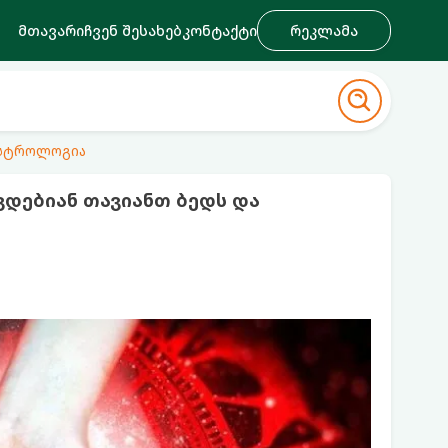
მთავარი
ჩვენ შესახებ
კონტაქტი
რეკლამა
ასტროლოგია
ვდებიან თავიანთ ბედს და