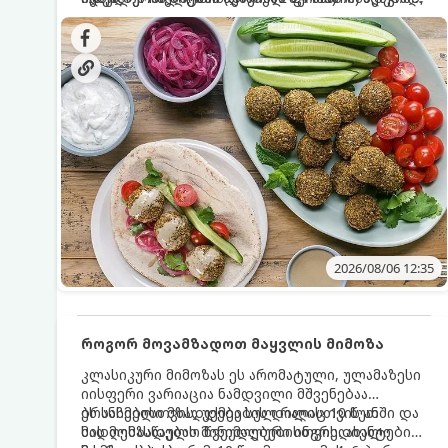
სალათებთან ერთად ან ტახინის (სესამის)
იდეალურად შეინარჩუნოს და არ დაიშალოს.
დრო: 10–15 წუთი ულუფა: 20–24 ცალი ბურთულა
სოუსთან მირთმევისთვის.
(4–6 პორცია)
2026/08/06 12:35
როგორ მოვამზადოთ მაყვლის მიმოზა
კლასიკური მიმოზას ეს არომატული, ულამაზესი
იისფერი ვარიაცია ნამდვილი მშვენებაა
ბრანჩებისთვის, უქმეების დილისთვის ან
ეს სასმელი მზადდება სულ რაღაც 10 წუთში და
სადღესასწაულო წვეულებებისთვის. ახალი
მის მომზადებას მინიმალური ინგრედიენტები