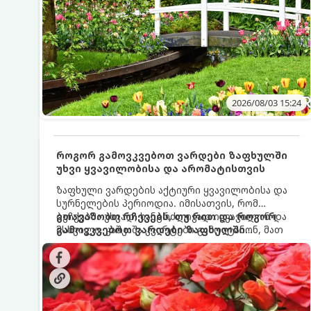
2026/08/03 15:24
როგორ გამოვკვებოთ ვარდები ზაფხულში
უხვი ყვავილობისა და არომატისთვის
ზაფხული ვარდების აქტიური ყვავილობისა და
სურნელების პერიოდია. იმისათვის, რომ
ბუჩქებმა უხვად, ხანგრძლივად იყვავილონ და
გთავაზობთ რჩევებს, თუ რით და როგორ
მსხვილი, კაშკაშა კვირტები გამოიტანონ, მათ
გამოვკვებოთ ვარდები ზაფხულში
რეგულარული და სწორი გამოკვება
საუკეთესო შედეგის მისაღწევად:
სჭირდებათ. ზაფხულის პერიოდში მცენარის
მოთხოვნილებები იცვლება, ამიტომ
მნიშვნელოვანია ვიცოდეთ, რომელი სასუქები
გამოიყენება ამ დროს.