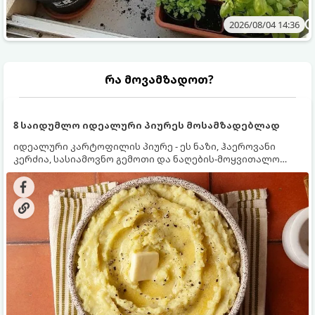
2026/08/04 14:36
რა მოვამზადოთ?
8 საიდუმლო იდეალური პიურეს მოსამზადებლად
იდეალური კარტოფილის პიურე - ეს ნაზი, ჰაეროვანი
კერძია, სასიამოვნო გემოთი და ნაღების-მოყვითალო
ფერით. მისი მომზადება ძალიან მარტივია, მაგრამ
არსებობს რამდენიმე საიდუმლო, რომლებიც უნდა
იცოდეთ, რომ პიურე იდეალურად გემრიელი გამოვიდეს.