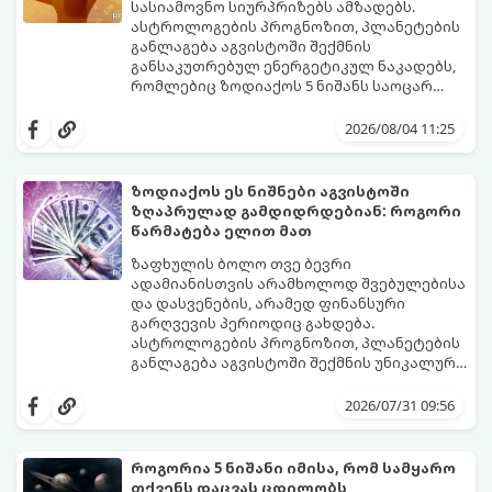
რთული პერიოდის შემდეგ ეს ნიშნები
სასიამოვნო სიურპრიზებს ამზადებს.
შეძლებენ ამოისუნთქონ და დაინახონ
ასტროლოგების პროგნოზით, პლანეტების
ახალი შესაძლებლობები.
განლაგება აგვისტოში შექმნის
განსაკუთრებულ ენერგეტიკულ ნაკადებს,
რომლებიც ზოდიაქოს 5 ნიშანს საოცარ
იღბალს, ჰარმონიასა და წარმატებას
მათთვის აგვისტო გარდამტეხი და წლის
მოუტანს.
ყველაზე ბედნიერი თვე აღმოჩნდება.
2026/08/04 11:25
გაიგეთ, მოხვდით თუ არა ამ იღბლიანთა
შორის:
ზოდიაქოს ეს ნიშნები აგვისტოში
ზღაპრულად გამდიდრდებიან: როგორი
წარმატება ელით მათ
ზაფხულის ბოლო თვე ბევრი
ადამიანისთვის არამხოლოდ შვებულებისა
და დასვენების, არამედ ფინანსური
გარღვევის პერიოდიც გახდება.
ასტროლოგების პროგნოზით, პლანეტების
განლაგება აგვისტოში შექმნის უნიკალურ
ენერგეტიკულ ნაკადებს, რომლებიც
გაიგეთ, მოხვდით თუ არა იმ იღბლიანთა
ზოდიაქოს 4 ნიშანს ფინანსური წარმატების
შორის, ვისაც აგვისტოში ფინანსური
2026/07/31 09:56
მიღწევასა და შემოსავლების
იღბალი გაუღიმებს:
საგრძნობლად გაზრდაში დაეხმარება.
როგორია 5 ნიშანი იმისა, რომ სამყარო
თქვენს დაცვას ცდილობს