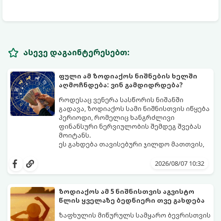
ასევე დაგაინტერესებთ:
ფული ამ ზოდიაქოს ნიშნების ხელში
აღმოჩნდება: ვინ გამდიდრდება?
როდესაც ვენერა სასწორის ნიშანში
გადავა, ზოდიაქოს სამი ნიშნისთვის იწყება
პერიოდი, რომელიც ხანგრძლივი
ფინანსური ნერვიულობის შემდეგ შვებას
მოიტანს.
ეს გახდება თავისებური ჯილდო მათთვის,
ვინც დიდხანს შრომობდა, მოთმინებას
იჩენდა და სირთულეების მიუხედავად წინ
2026/08/07 10:32
სვლას განაგრძობდა. ბევრი მიეჩვია
სტაბილურობისთვის ბრძოლას,
სურვილების გადადებასა და ხარჯების
ზოდიაქოს ამ 5 ნიშნისთვის აგვისტო
მკაცრ კონტროლს. თუმცა, ახლა სიტუაცია
პრობლემები, რომლებიც უსასრულო
წლის ყველაზე ბედნიერი თვე გახდება
თანდათან შეიცვლება.
გეგონათ, უკან დაიხევს, ამასთან ერთად კი
გაჩნდება მეტი ნდობა მომავლის მიმართ.
ზაფხულის მიწურულს სამყარო ბევრისთვის