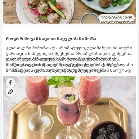
2026/08/06 12:35
როგორ მოვამზადოთ მაყვლის მიმოზა
კლასიკური მიმოზას ეს არომატული, ულამაზესი იისფერი
ვარიაცია ნამდვილი მშვენებაა ბრანჩებისთვის, უქმეების
დილისთვის ან სადღესასწაულო წვეულებებისთვის.
ეს სასმელი მზადდება სულ რაღაც 10 წუთში და მის
ახალი მაყვლის ტკბილ-მჟავე გემო, ლაიმის ციტრუსოვანი
მომზადებას მინიმალური ინგრედიენტები სჭირდება.
არომატი და ცქრიალა ღვინის ბუშტუკები ქმნის საოცრად
მომზადების დრო: 10 წუთი ულუფა: 4–6 პორცია
დახვეწილ და მაგრილებელ კოქტეილს.