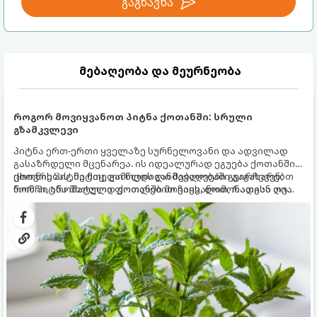
გაგზავნა
მებაღეობა და მეურნეობა
როგორ მოვიყვანოთ პიტნა ქოთანში: სრული
გზამკვლევი
პიტნა ერთ-ერთი ყველაზე სურნელოვანი და ადვილად
გასაზრდელი მცენარეა. ის იდეალურად ეგუება ქოთანში
ცხოვრებას, მეტიც, გამოცდილი მებაღეები გვირჩევენ,
ქოთნის პიტნა მთელი წლის განმავლობაში გაგახარებთ
რომ პიტნა მხოლოდ ქოთანში მოვიყვანოთ, რადგან ღია
ნორჩი, არომატული ფოთლებით ჩაის, ლიმონათისა თუ
გრუნტში (ბაღში) დარგვისას ის ფესვებით ძალიან
კერძებისთვის.
სწრაფად ვრცელდება და სხვა მცენარეებს ავიწროებს.