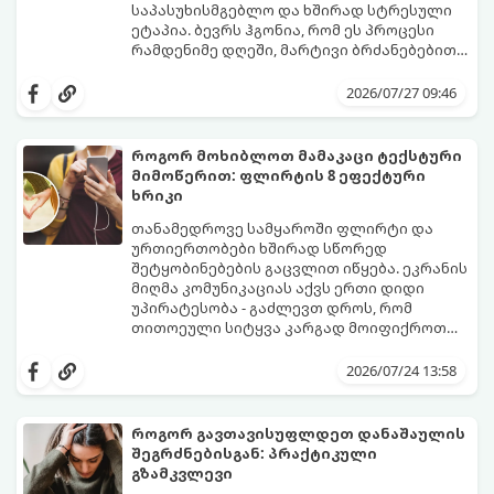
საპასუხისმგებლო და ხშირად სტრესული
ეტაპია. ბევრს ჰგონია, რომ ეს პროცესი
რამდენიმე დღეში, მარტივი ბრძანებებით
წყდება, თუმცა სინამდვილეში ეს არის
გთავაზობთ დეტალურ გზამკვლევს, თუ
ფიზიოლოგიური და ფსიქოლოგიური
როგორ გახადოთ ეს პროცესი
2026/07/27 09:46
მომწიფების პროცესი, რომელიც
უმტკივნეულო როგორც ბავშვისთვის,
ინდივიდუალურ მიდგომასა და
ისე თქვენთვის.
მოთმინებას მოითხოვს.
როგორ მოხიბლოთ მამაკაცი ტექსტური
მიმოწერით: ფლირტის 8 ეფექტური
ხრიკი
თანამედროვე სამყაროში ფლირტი და
ურთიერთობები ხშირად სწორედ
შეტყობინებების გაცვლით იწყება. ეკრანის
მიღმა კომუნიკაციას აქვს ერთი დიდი
უპირატესობა - გაძლევთ დროს, რომ
თითოეული სიტყვა კარგად მოიფიქროთ
და საიდუმლოებით მოცული, მიმზიდველი
თუ გსურთ, რომ მან ტელეფონს თვალი ვერ
იმიჯი შექმნათ.
მოაცილოს და მოუთმენლად ელოდოს
2026/07/24 13:58
თქვენს ყოველ შეტყობინებას, გამოიყენეთ
ფსიქოლოგიაზე დაფუძნებული ეს 10 ოქროს
წესი:
როგორ გავთავისუფლდეთ დანაშაულის
შეგრძნებისგან: პრაქტიკული
გზამკვლევი