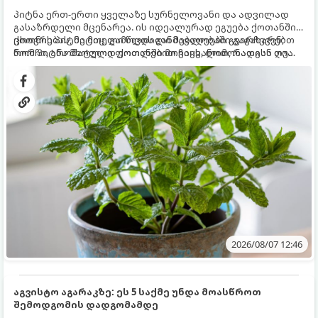
პიტნა ერთ-ერთი ყველაზე სურნელოვანი და ადვილად
გასაზრდელი მცენარეა. ის იდეალურად ეგუება ქოთანში
ცხოვრებას, მეტიც, გამოცდილი მებაღეები გვირჩევენ,
ქოთნის პიტნა მთელი წლის განმავლობაში გაგახარებთ
რომ პიტნა მხოლოდ ქოთანში მოვიყვანოთ, რადგან ღია
ნორჩი, არომატული ფოთლებით ჩაის, ლიმონათისა თუ
გრუნტში (ბაღში) დარგვისას ის ფესვებით ძალიან
კერძებისთვის.
სწრაფად ვრცელდება და სხვა მცენარეებს ავიწროებს.
2026/08/07 12:46
აგვისტო აგარაკზე: ეს 5 საქმე უნდა მოასწროთ
შემოდგომის დადგომამდე