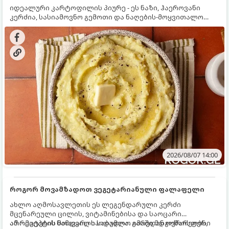
იდეალური კარტოფილის პიურე - ეს ნაზი, ჰაეროვანი
კერძია, სასიამოვნო გემოთი და ნაღების-მოყვითალო
ფერით. მისი მომზადება ძალიან მარტივია, მაგრამ
არსებობს რამდენიმე საიდუმლო, რომლებიც უნდა
იცოდეთ, რომ პიურე იდეალურად გემრიელი გამოვიდეს.
2026/08/07 14:00
როგორ მოვამზადოთ ვეგეტარიანული ფალაფელი
ახლო აღმოსავლეთის ეს ლეგენდარული კერძი
მცენარეული ცილის, ვიტამინებისა და საოცარი
არომატების ნამდვილი საბადოა. გარედან ოქროსფერი
ამ რეცეპტის მთავარი საიდუმლო იმაში მდგომარეობს,