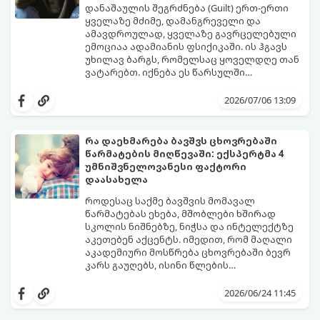
დანაშაულის შეგრძნება (Guilt) ერთ-ერთი
ყველაზე მძიმე, დამანგრეველი და
ამავდროულად, ყველაზე გავრცელებული
ემოციაა ადამიანის ფსიქიკაში. ის ჰგავს
უხილავ ბარგს, რომელსაც ყოველდღე თან
ვატარებთ. იქნება ეს წარსულში
დაშვებული შეცდომა, ვინმესთვის გულის
ფსიქოთერაპიაში მიიჩნევა, რომ
ტკენა, ოჯახის წევრებისთვის
დანაშაულის გრძნობას აქვს თავისი
2026/07/06 13:09
არასაკმარისი დროის დათმობა თუ
დადებითი, ევოლუციური ფუნქციაც ის
საკუთარი თავის მიმართ წაყენებული
გვკარნახობს, როდის დავარღვიეთ
გადაჭარბებული მოთხოვნები
საკუთარი თუ საზოგადოებრივი მორალური
რა დაეხმარება ბავშვს ცხოვრებაში
-დანაშაულის განცდა შიგნიდან ფიტავს
კოდექსი. თუმცა, როდესაც ეს ემოცია
წარმატების მიღწევაში: ექსპერტმა 4
ადამიანს და ართმევს მას აწმყოთი
ქრონიკულ ფორმას იღებს, ის ნევროზულ,
გთავაზობთ პრაქტიკულ, ფსიქოლოგიურ
უმნიშვნელოვანესი ფაქტორი
ტკბობის უნარს.
ტოქსიკურ სინდრომად იქცევა.
გზამკვლევს, თუ როგორ დაამუშაოთ
დაასახელა
წარსულის შეცდომები და
გათავისუფლდეთ ამ მძიმე ტვირთისგან:
როდესაც საქმე ბავშვის მომავალ
წარმატებას ეხება, მშობლები ხშირად
სკოლის ნიშნებზე, ნიჭსა და ინტელექტზე
აკეთებენ აქცენტს. იმედით, რომ მაღალი
აკადემიური მოსწრება ცხოვრებაში ბევრ
კარს გაუღებს, ისინი წლების
განმავლობაში მუშაობენ ბავშვის სასკოლო
ექსპერტები განმარტავენ, რომ
შედეგების გაუმჯობესებაზე. თუმცა,
თვითკონტროლი ადამიანს ეხმარება
2026/06/24 11:45
არსებობს კიდევ ერთი უნარი, რომელიც
სირთულეების გადალახვაში, ჯანსაღი
ბავშვის მომავალს ფუნდამენტურად
ურთიერთობების შენებაში, გონივრული