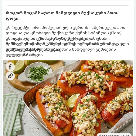
როგორ მოვამზადოთ ნამდვილი მექსიკური ჰოთ-
დოგი
ეს რეცეპტი ორი პოპულარული კერძის - ამერიკული ჰოთ-
დოგისა და ცნობილი მექსიკური ქუჩის სიმინდის (Elote)
საოცარი სინთეზია. გრილზე შებრაწული სოსისი,
ეს იდეალური კერძია ეზოს წვეულებებისთვის,
შემწვარი სიმინდი, კრემისებრი სოუსი, მარილიანი ყველი
ბარბექიუსთვის ან უბრალოდ მეგობრებთან ერთად
და ცხარე სანელებლები ქმნის ნამდვილი გემოების
გემრიელი ვახშმისთვის.
მომზადების დრო: 15 წუთი
აფეთქებას.
ულუფა: 8 პორცია