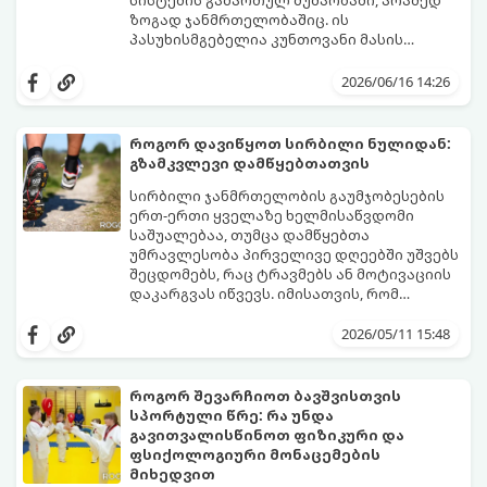
სისტემის გამართულ მუშაობაში, არამედ
ზოგად ჯანმრთელობაშიც. ის
პასუხისმგებელია კუნთოვანი მასის
ზრდაზე, ძვლების სიმტკიცეზე, ენერგიის
30 წლის ასაკის შემდეგ მამაკაცის
დონეზე, გუნება-განწყობაზე,
ორგანიზმში ტესტოსტერონის დონე
2026/06/16 14:26
მეტაბოლიზმსა და ლიბიდოზე (სექსუალურ
ბუნებრივად, ყოველწლიურად
ლტოლვაზე).
დაახლოებით 1%-ით იკლებს. თუმცა,
თანამედროვე სტრესული ცხოვრების წესი,
როგორ დავიწყოთ სირბილი ნულიდან:
არასწორი კვება და უმოძრაობა ამ პროცესს
გზამკვლევი დამწყებთათვის
კატასტროფულად აჩქარებს. დაბალი
სინთეტიკური ჰორმონალური თერაპიის
ტესტოსტერონი იწვევს მუდმივ
დაწყებამდე, რომელსაც ხშირად
სირბილი ჯანმრთელობის გაუმჯობესების
დაღლილობას, დეპრესიას, კუნთების
სერიოზული გვერდითი ეფექტები აქვს,
ერთ-ერთი ყველაზე ხელმისაწვდომი
განლევასა და ცხიმის დაგროვებას მუცლის
უმჯობესია ორგანიზმს ტესტოსტერონის
საშუალებაა, თუმცა დამწყებთა
არეში.
გამომუშავებაში ბუნებრივი, მეცნიერულად
უმრავლესობა პირველივე დღეებში უშვებს
დადასტურებული გზებით დაეხმაროთ.
შეცდომებს, რაც ტრავმებს ან მოტივაციის
წარმოგიდგენთ ტესტოსტერონის
დაკარგვას იწვევს. იმისათვის, რომ
ბუნებრივად ამაღლების 3 მთავარ
სირბილი თქვენი ცხოვრების სასიამოვნო
საყრდენს:
ნაწილად იქცეს, მიჰყევით ამ ინსტრუქციას:
2026/05/11 15:48
როგორ შევარჩიოთ ბავშვისთვის
სპორტული წრე: რა უნდა
გავითვალისწინოთ ფიზიკური და
ფსიქოლოგიური მონაცემების
მიხედვით