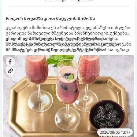
როგორ მოვამზადოთ მაყვლის მიმოზა
კლასიკური მიმოზას ეს არომატული, ულამაზესი იისფერი
ვარიაცია ნამდვილი მშვენებაა ბრანჩებისთვის, უქმეების
დილისთვის ან სადღესასწაულო წვეულებებისთვის.
ეს სასმელი მზადდება სულ რაღაც 10 წუთში და მის
ახალი მაყვლის ტკბილ-მჟავე გემო, ლაიმის ციტრუსოვანი
მომზადებას მინიმალური ინგრედიენტები სჭირდება.
არომატი და ცქრიალა ღვინის ბუშტუკები ქმნის საოცრად
მომზადების დრო: 10 წუთი ულუფა: 4–6 პორცია
დახვეწილ და მაგრილებელ კოქტეილს.
2026/08/05 13:17