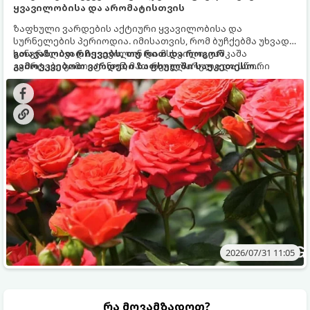
ყვავილობისა და არომატისთვის
ზაფხული ვარდების აქტიური ყვავილობისა და
სურნელების პერიოდია. იმისათვის, რომ ბუჩქებმა უხვად,
ხანგრძლივად იყვავილონ და მსხვილი, კაშკაშა
გთავაზობთ რჩევებს, თუ რით და როგორ
კვირტები გამოიტანონ, მათ რეგულარული და სწორი
გამოვკვებოთ ვარდები ზაფხულში საუკეთესო
გამოკვება სჭირდებათ. ზაფხულის პერიოდში მცენარის
შედეგის მისაღწევად:
მოთხოვნილებები იცვლება, ამიტომ მნიშვნელოვანია
ვიცოდეთ, რომელი სასუქები გამოიყენება ამ დროს.
2026/07/31 11:05
რა მოვამზადოთ?