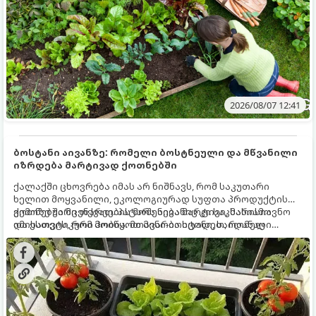
2026/08/07 12:41
ბოსტანი აივანზე: რომელი ბოსტნეული და მწვანილი
იზრდება მარტივად ქოთნებში
ქალაქში ცხოვრება იმას არ ნიშნავს, რომ საკუთარი
ხელით მოყვანილი, ეკოლოგიურად სუფთა პროდუქტის
გემოზე უარი თქვათ. პატარა აივანიც კი საკმარისია
ქოთნებში მცენარეების მოშენება მარტივი, სასიამოვნო
იმისათვის, რომ მოიწყოთ მინი-ბოსტანი, საიდანაც
და ესთეტიკური ჰობია. მთავარია იცოდეთ, რომელი
ყოველდღიურად ახალ, არომატულ მწვანილსა და
კულტურები ეგუებიან ქოთნის პირობებს ყველაზე კარგად
ბოსტნეულს მოკრეფთ.
და როგორ მოუაროთ მათ სწორად.