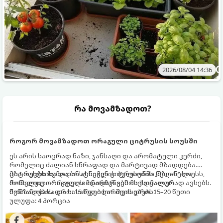
2026/08/04 14:36
რა მოვამზადოთ?
როგორ მოვამზადოთ ორაგული ციტრუსის სოუსში
ეს არის საოცრად ნაზი, ჯანსაღი და არომატული კერძი,
რომელიც ძალიან სწრაფად და მარტივად მზადდება.
ციტრუსებისა და ბოსტნეულის ბულიონში ნელ-ნელა
მზა თევზს ზემოდან ასხამენ ციტრუსების „მზიან“ სოუსს,
მოწალული ორაგული ინარჩუნებს მაქსიმალურ
რომელიც ორაგულის მდიდარ გემოს იდეალურად ავსებს.
წვნიანობასა და სასარგებლო თვისებებს.
მომზადების დრო: 15 წუთი ხარშვის დრო: 15–20 წუთი
ულუფა: 4 პორცია