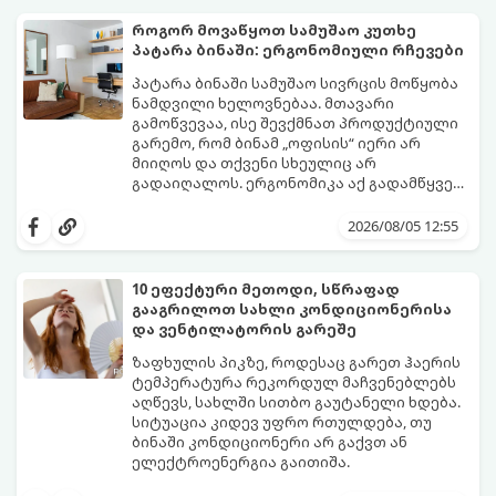
ეფექტურ გზებს ამ პრობლემის ერთხელ და
სამუდამოდ მოსაგვარებლად:
როგორ მოვაწყოთ სამუშაო კუთხე
პატარა ბინაში: ერგონომიული რჩევები
პატარა ბინაში სამუშაო სივრცის მოწყობა
ნამდვილი ხელოვნებაა. მთავარი
გამოწვევაა, ისე შევქმნათ პროდუქტიული
გარემო, რომ ბინამ „ოფისის“ იერი არ
მიიღოს და თქვენი სხეულიც არ
გადაიღალოს. ერგონომიკა აქ გადამწყვეტ
როლს თამაშობს.
აი, როგორ მოაწყოთ იდეალური სამუშაო
კუთხე მცირე ფართში:
2026/08/05 12:55
10 ეფექტური მეთოდი, სწრაფად
გააგრილოთ სახლი კონდიციონერისა
და ვენტილატორის გარეშე
ზაფხულის პიკზე, როდესაც გარეთ ჰაერის
ტემპერატურა რეკორდულ მაჩვენებლებს
აღწევს, სახლში სითბო გაუტანელი ხდება.
სიტუაცია კიდევ უფრო რთულდება, თუ
ბინაში კონდიციონერი არ გაქვთ ან
ელექტროენერგია გაითიშა.
საბედნიეროდ, არსებობს ფიზიკის მარტივი