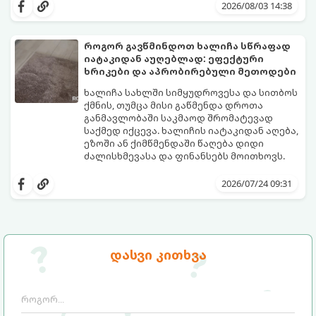
კანონები და გამოცდილი ყოფითი ხრიკები,
2026/08/03 14:38
რომლებიც დაგეხმარებათ, საგრძნობლად
დაწიოთ ტემპერატურა სახლში და შექმნათ
სასიამოვნო სიგრილე სპეციალური
როგორ გავწმინდოთ ხალიჩა სწრაფად
ტექნიკის გარეშეც.
იატაკიდან აუღებლად: ეფექტური
გთავაზობთ 10 საუკეთესო და
ხრიკები და აპრობირებული მეთოდები
ხელმისაწვდომ მეთოდს:
ხალიჩა სახლში სიმყუდროვესა და სითბოს
ქმნის, თუმცა მისი გაწმენდა დროთა
განმავლობაში საკმაოდ შრომატევად
საქმედ იქცევა. ხალიჩის იატაკიდან აღება,
ეზოში ან ქიმწმენდაში წაღება დიდი
ძალისხმევასა და ფინანსებს მოითხოვს.
სინამდვილეში, არსებობს რამდენიმე
ეფექტური, ბიუჯეტური და აპრობირებული
2026/07/24 09:31
მეთოდი, რომელთა დახმარებითაც
შეძლებთ ხალიჩის ადგილზევე გაწმენდას,
ლაქების ამოყვანასა და პირვანდელი
სიახლის დაბრუნებას.
დასვი კითხვა