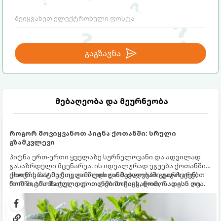
გაგზავნა
მებაღეობა და მეურნეობა
როგორ მოვიყვანოთ პიტნა ქოთანში: სრული
გზამკვლევი
პიტნა ერთ-ერთი ყველაზე სურნელოვანი და ადვილად
გასაზრდელი მცენარეა. ის იდეალურად ეგუება ქოთანში
ცხოვრებას, მეტიც, გამოცდილი მებაღეები გვირჩევენ,
ქოთნის პიტნა მთელი წლის განმავლობაში გაგახარებთ
რომ პიტნა მხოლოდ ქოთანში მოვიყვანოთ, რადგან ღია
ნორჩი, არომატული ფოთლებით ჩაის, ლიმონათისა თუ
გრუნტში (ბაღში) დარგვისას ის ფესვებით ძალიან
კერძებისთვის.
სწრაფად ვრცელდება და სხვა მცენარეებს ავიწროებს.