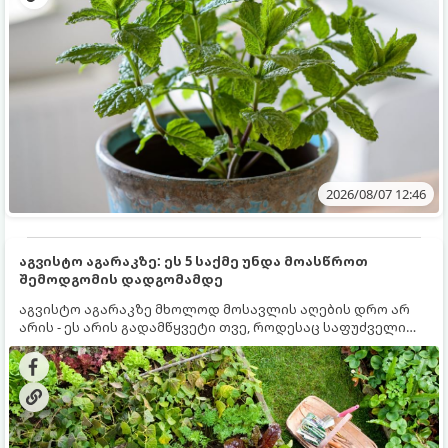
2026/08/07 12:46
აგვისტო აგარაკზე: ეს 5 საქმე უნდა მოასწროთ
შემოდგომის დადგომამდე
აგვისტო აგარაკზე მხოლოდ მოსავლის აღების დრო არ
არის - ეს არის გადამწყვეტი თვე, როდესაც საფუძველი
ეყრება მომავალი წლის მოსავალს და ბაღი მზადდება
შემოდგომა-ზამთრის სეზონისთვის. იმისათვის, რომ
ნიადაგმა ენერგია აღიდგინოს, ხოლო მცენარეებმა
ზამთარს გაუძლონ, აგვისტოს ბოლომდე 5
მნიშვნელოვანი საქმის გაკეთება უნდა მოასწროთ: