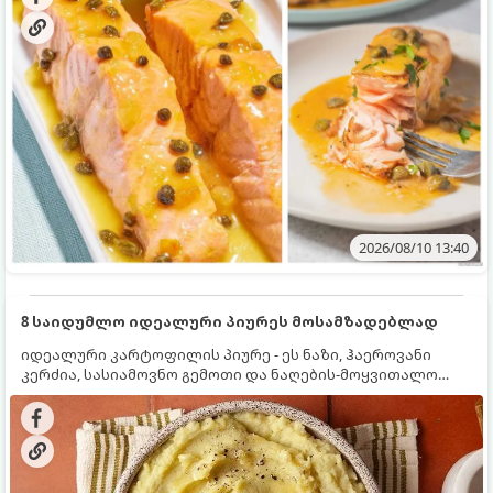
2026/08/10 13:40
8 საიდუმლო იდეალური პიურეს მოსამზადებლად
იდეალური კარტოფილის პიურე - ეს ნაზი, ჰაეროვანი
კერძია, სასიამოვნო გემოთი და ნაღების-მოყვითალო
ფერით. მისი მომზადება ძალიან მარტივია, მაგრამ
არსებობს რამდენიმე საიდუმლო, რომლებიც უნდა
იცოდეთ, რომ პიურე იდეალურად გემრიელი გამოვიდეს.