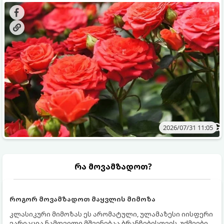
გამოკვება სჭირდებათ. ზაფხულის პერიოდში მცენარის
შედეგის მისაღწევად:
მოთხოვნილებები იცვლება, ამიტომ მნიშვნელოვანია
ვიცოდეთ, რომელი სასუქები გამოიყენება ამ დროს.
2026/07/31 11:05
რა მოვამზადოთ?
როგორ მოვამზადოთ მაყვლის მიმოზა
კლასიკური მიმოზას ეს არომატული, ულამაზესი იისფერი
ვარიაცია ნამდვილი მშვენებაა ბრანჩებისთვის, უქმეების