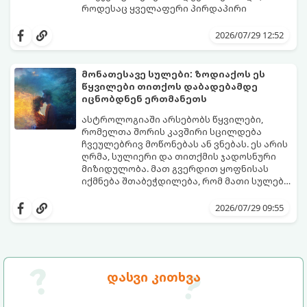
როდესაც ყველაფერი პირდაპირი
მნიშვნელობით ხელიდან გვეცლება:
იშლება მნიშვნელოვანი გარიგებები,
2026/07/29 12:52
უქმდება დიდხანს ნანატრი მოგზაურობები,
ხოლო ადამიანები, რომლებსაც
ახლობლებად ვთვლიდით, უეცრად მიდიან.
აი, 5 აშკარა ნიშანი იმისა, რომ
მონათესავე სულები: ზოდიაქოს ეს
ასეთ მომენტებში ადვილია
მომხდარი მარცხი სასჯელი კი არა,
წყვილები თითქოს დაბადებამდე
სასოწარკვეთილებაში ჩავარდნა. თუმცა
თქვენი დაცვისკენ მიმართული
იცნობდნენ ერთმანეთს
ეზოთერიკასა და ფსიქოლოგიაში ეს
სამყაროს მცდელობაა:
ფენომენი ხშირად სხვანაირად
ასტროლოგიაში არსებობს წყვილები,
განიხილება: როგორც სამყაროს (ან ჩვენი
რომელთა შორის კავშირი სცილდება
არაცნობიერის) ფარული დამცავი
ჩვეულებრივ მოწონებას ან ვნებას. ეს არის
მექანიზმების მუშაობა, რომელთაც
ღრმა, სულიერი და თითქმის ჯადოსნური
რეალური, მაგრამ ჯერ კიდევ უხილავი
მიზიდულობა. მათ გვერდით ყოფნისას
საფრთხისგან შორს მივყავართ.
იქმნება შთაბეჭდილება, რომ მათი სულები
ერთმანეთს ჯერ კიდევ ამ ქვეყნად
გთავაზობთ ზოდიაქოს ნიშნების იმ
მოვლენამდე შეხვდნენ.
იდეალურ წყვილებს, რომლებიც
2026/07/29 09:55
ერთმანეთისთვის ნამდვილ
მონათესავე სულებს წარმოადგენენ:
დასვი კითხვა