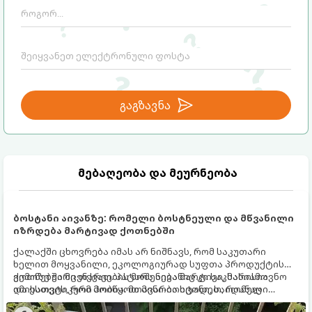
გაგზავნა
მებაღეობა და მეურნეობა
ბოსტანი აივანზე: რომელი ბოსტნეული და მწვანილი
იზრდება მარტივად ქოთნებში
ქალაქში ცხოვრება იმას არ ნიშნავს, რომ საკუთარი
ხელით მოყვანილი, ეკოლოგიურად სუფთა პროდუქტის
გემოზე უარი თქვათ. პატარა აივანიც კი საკმარისია
ქოთნებში მცენარეების მოშენება მარტივი, სასიამოვნო
იმისათვის, რომ მოიწყოთ მინი-ბოსტანი, საიდანაც
და ესთეტიკური ჰობია. მთავარია იცოდეთ, რომელი
ყოველდღიურად ახალ, არომატულ მწვანილსა და
კულტურები ეგუებიან ქოთნის პირობებს ყველაზე კარგად