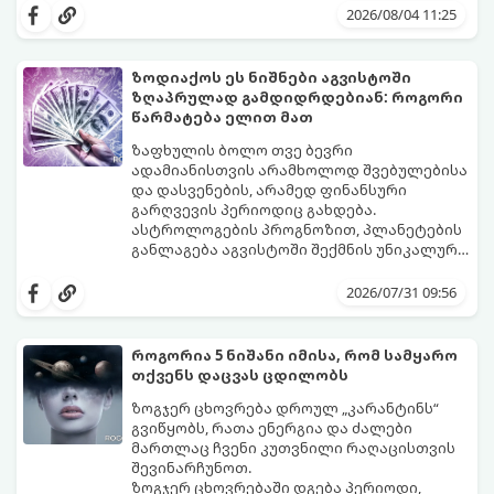
მოუტანს.
ყველაზე ბედნიერი თვე აღმოჩნდება.
2026/08/04 11:25
გაიგეთ, მოხვდით თუ არა ამ იღბლიანთა
შორის:
ზოდიაქოს ეს ნიშნები აგვისტოში
ზღაპრულად გამდიდრდებიან: როგორი
წარმატება ელით მათ
ზაფხულის ბოლო თვე ბევრი
ადამიანისთვის არამხოლოდ შვებულებისა
და დასვენების, არამედ ფინანსური
გარღვევის პერიოდიც გახდება.
ასტროლოგების პროგნოზით, პლანეტების
განლაგება აგვისტოში შექმნის უნიკალურ
ენერგეტიკულ ნაკადებს, რომლებიც
გაიგეთ, მოხვდით თუ არა იმ იღბლიანთა
ზოდიაქოს 4 ნიშანს ფინანსური წარმატების
შორის, ვისაც აგვისტოში ფინანსური
2026/07/31 09:56
მიღწევასა და შემოსავლების
იღბალი გაუღიმებს:
საგრძნობლად გაზრდაში დაეხმარება.
როგორია 5 ნიშანი იმისა, რომ სამყარო
თქვენს დაცვას ცდილობს
ზოგჯერ ცხოვრება დროულ „კარანტინს“
გვიწყობს, რათა ენერგია და ძალები
მართლაც ჩვენი კუთვნილი რაღაცისთვის
შევინარჩუნოთ.
ზოგჯერ ცხოვრებაში დგება პერიოდი,