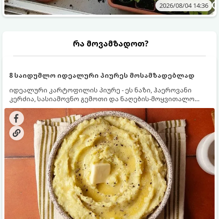
2026/08/04 14:36
რა მოვამზადოთ?
8 საიდუმლო იდეალური პიურეს მოსამზადებლად
იდეალური კარტოფილის პიურე - ეს ნაზი, ჰაეროვანი
კერძია, სასიამოვნო გემოთი და ნაღების-მოყვითალო
ფერით. მისი მომზადება ძალიან მარტივია, მაგრამ
არსებობს რამდენიმე საიდუმლო, რომლებიც უნდა
იცოდეთ, რომ პიურე იდეალურად გემრიელი გამოვიდეს.