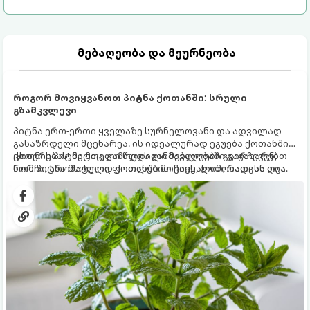
მებაღეობა და მეურნეობა
როგორ მოვიყვანოთ პიტნა ქოთანში: სრული
გზამკვლევი
პიტნა ერთ-ერთი ყველაზე სურნელოვანი და ადვილად
გასაზრდელი მცენარეა. ის იდეალურად ეგუება ქოთანში
ცხოვრებას, მეტიც, გამოცდილი მებაღეები გვირჩევენ,
ქოთნის პიტნა მთელი წლის განმავლობაში გაგახარებთ
რომ პიტნა მხოლოდ ქოთანში მოვიყვანოთ, რადგან ღია
ნორჩი, არომატული ფოთლებით ჩაის, ლიმონათისა თუ
გრუნტში (ბაღში) დარგვისას ის ფესვებით ძალიან
კერძებისთვის.
სწრაფად ვრცელდება და სხვა მცენარეებს ავიწროებს.