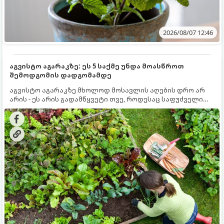
2026/08/07 12:46
აგვისტო აგარაკზე: ეს 5 საქმე უნდა მოასწროთ
შემოდგომის დადგომამდე
აგვისტო აგარაკზე მხოლოდ მოსავლის აღების დრო არ
არის - ეს არის გადამწყვეტი თვე, როდესაც საფუძველი
ეყრება მომავალი წლის მოსავალს და ბაღი მზადდება
შემოდგომა-ზამთრის სეზონისთვის. იმისათვის, რომ
ნიადაგმა ენერგია აღიდგინოს, ხოლო მცენარეებმა
ზამთარს გაუძლონ, აგვისტოს ბოლომდე 5
მნიშვნელოვანი საქმის გაკეთება უნდა მოასწროთ: