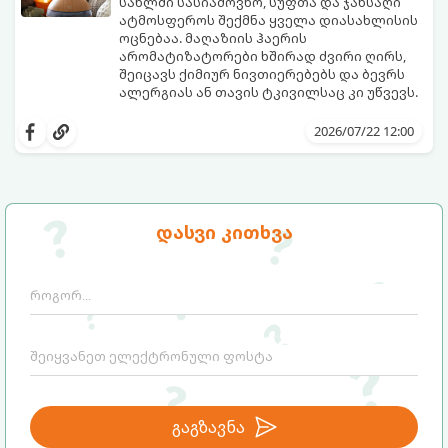
სახლში სასიამოვნო, სუფთა და ჯანსაღი
ატმოსფეროს შექმნა ყველა დიასახლისის
ოცნებაა. მაღაზიის ჰაერის
არომატიზატორები ხშირად ძვირი ღირს,
შეიცავს ქიმიურ ნივთიერებებს და ბევრს
ალერგიას ან თავის ტკივილსაც კი უწვევს.
სინამდვილეში, ნამდვილი „ალპური
სიგრილისა“ და სიახლის ეფექტის მიღწევა
2026/07/22 12:00
სრულიად ბუნებრივი, უსაფრთხო და
ბიუჯეტური გზით არის შესაძლებელი.
ამისათვის სულ რაღაც 2 უბრალო
ინგრედიენტი დაგჭირდებათ, რომლებიც
სავარაუდოდ უკვე გაქვთ სამზარეულოში!
დასვი კითხვა
გაგზავნა