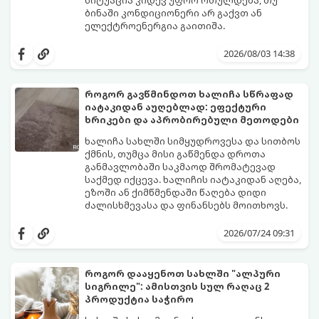
სიტუაცია კიდევ უფრო რთულდება, თუ
ბინაში კონდიციონერი არ გაქვთ ან
ელექტროენერგია გაითიშა.
საბედნიეროდ, არსებობს ფიზიკის მარტივი
კანონები და გამოცდილი ყოფითი ხრიკები,
2026/08/03 14:38
რომლებიც დაგეხმარებათ, საგრძნობლად
დაწიოთ ტემპერატურა სახლში და შექმნათ
სასიამოვნო სიგრილე სპეციალური
როგორ გავწმინდოთ ხალიჩა სწრაფად
ტექნიკის გარეშეც.
იატაკიდან აუღებლად: ეფექტური
გთავაზობთ 10 საუკეთესო და
ხრიკები და აპრობირებული მეთოდები
ხელმისაწვდომ მეთოდს:
ხალიჩა სახლში სიმყუდროვესა და სითბოს
ქმნის, თუმცა მისი გაწმენდა დროთა
განმავლობაში საკმაოდ შრომატევად
საქმედ იქცევა. ხალიჩის იატაკიდან აღება,
ეზოში ან ქიმწმენდაში წაღება დიდი
ძალისხმევასა და ფინანსებს მოითხოვს.
სინამდვილეში, არსებობს რამდენიმე
ეფექტური, ბიუჯეტური და აპრობირებული
2026/07/24 09:31
მეთოდი, რომელთა დახმარებითაც
შეძლებთ ხალიჩის ადგილზევე გაწმენდას,
ლაქების ამოყვანასა და პირვანდელი
როგორ დააყენოთ სახლში "ალპური
სიახლის დაბრუნებას.
სიგრილე": ამისთვის სულ რაღაც 2
პროდუქტია საჭირო