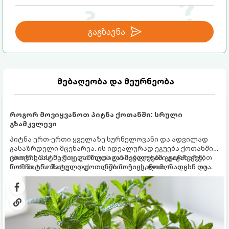
გაგზავნა
მებაღეობა და მეურნეობა
როგორ მოვიყვანოთ პიტნა ქოთანში: სრული
გზამკვლევი
პიტნა ერთ-ერთი ყველაზე სურნელოვანი და ადვილად
გასაზრდელი მცენარეა. ის იდეალურად ეგუება ქოთანში
ცხოვრებას, მეტიც, გამოცდილი მებაღეები გვირჩევენ,
ქოთნის პიტნა მთელი წლის განმავლობაში გაგახარებთ
რომ პიტნა მხოლოდ ქოთანში მოვიყვანოთ, რადგან ღია
ნორჩი, არომატული ფოთლებით ჩაის, ლიმონათისა თუ
გრუნტში (ბაღში) დარგვისას ის ფესვებით ძალიან
კერძებისთვის.
სწრაფად ვრცელდება და სხვა მცენარეებს ავიწროებს.