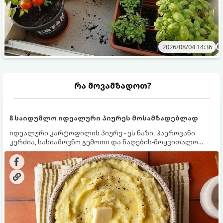
2026/08/04 14:36
რა მოვამზადოთ?
8 საიდუმლო იდეალური პიურეს მოსამზადებლად
იდეალური კარტოფილის პიურე - ეს ნაზი, ჰაეროვანი
კერძია, სასიამოვნო გემოთი და ნაღების-მოყვითალო
ფერით. მისი მომზადება ძალიან მარტივია, მაგრამ
არსებობს რამდენიმე საიდუმლო, რომლებიც უნდა
იცოდეთ, რომ პიურე იდეალურად გემრიელი გამოვიდეს.