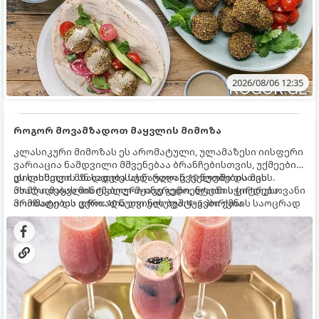
2026/08/06 12:35
როგორ მოვამზადოთ მაყვლის მიმოზა
კლასიკური მიმოზას ეს არომატული, ულამაზესი იისფერი
ვარიაცია ნამდვილი მშვენებაა ბრანჩებისთვის, უქმეების
დილისთვის ან სადღესასწაულო წვეულებებისთვის.
ეს სასმელი მზადდება სულ რაღაც 10 წუთში და მის
ახალი მაყვლის ტკბილ-მჟავე გემო, ლაიმის ციტრუსოვანი
მომზადებას მინიმალური ინგრედიენტები სჭირდება.
არომატი და ცქრიალა ღვინის ბუშტუკები ქმნის საოცრად
მომზადების დრო: 10 წუთი ულუფა: 4–6 პორცია
დახვეწილ და მაგრილებელ კოქტეილს.