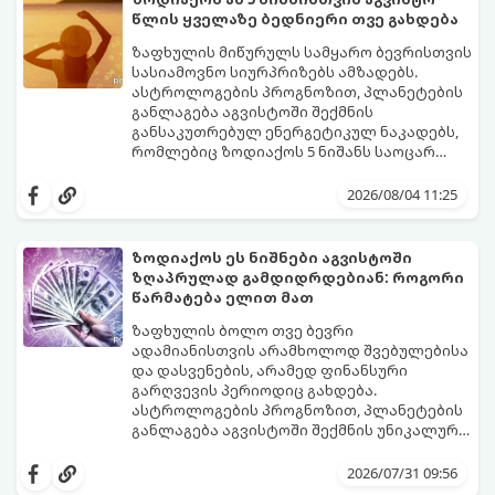
მკაცრ კონტროლს. თუმცა, ახლა სიტუაცია
პრობლემები, რომლებიც უსასრულო
წლის ყველაზე ბედნიერი თვე გახდება
თანდათან შეიცვლება.
გეგონათ, უკან დაიხევს, ამასთან ერთად კი
გაჩნდება მეტი ნდობა მომავლის მიმართ.
ზაფხულის მიწურულს სამყარო ბევრისთვის
რთული პერიოდის შემდეგ ეს ნიშნები
სასიამოვნო სიურპრიზებს ამზადებს.
შეძლებენ ამოისუნთქონ და დაინახონ
ასტროლოგების პროგნოზით, პლანეტების
ახალი შესაძლებლობები.
განლაგება აგვისტოში შექმნის
განსაკუთრებულ ენერგეტიკულ ნაკადებს,
რომლებიც ზოდიაქოს 5 ნიშანს საოცარ
იღბალს, ჰარმონიასა და წარმატებას
მათთვის აგვისტო გარდამტეხი და წლის
მოუტანს.
ყველაზე ბედნიერი თვე აღმოჩნდება.
2026/08/04 11:25
გაიგეთ, მოხვდით თუ არა ამ იღბლიანთა
შორის:
ზოდიაქოს ეს ნიშნები აგვისტოში
ზღაპრულად გამდიდრდებიან: როგორი
წარმატება ელით მათ
ზაფხულის ბოლო თვე ბევრი
ადამიანისთვის არამხოლოდ შვებულებისა
და დასვენების, არამედ ფინანსური
გარღვევის პერიოდიც გახდება.
ასტროლოგების პროგნოზით, პლანეტების
განლაგება აგვისტოში შექმნის უნიკალურ
ენერგეტიკულ ნაკადებს, რომლებიც
გაიგეთ, მოხვდით თუ არა იმ იღბლიანთა
ზოდიაქოს 4 ნიშანს ფინანსური წარმატების
შორის, ვისაც აგვისტოში ფინანსური
2026/07/31 09:56
მიღწევასა და შემოსავლების
იღბალი გაუღიმებს: