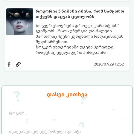
საგრძნობლად გაზრდაში დაეხმარება.
როგორია 5 ნიშანი იმისა, რომ სამყარო
თქვენს დაცვას ცდილობს
ზოგჯერ ცხოვრება დროულ „კარანტინს“
გვიწყობს, რათა ენერგია და ძალები
მართლაც ჩვენი კუთვნილი რაღაცისთვის
შევინარჩუნოთ.
ზოგჯერ ცხოვრებაში დგება პერიოდი,
როდესაც ყველაფერი პირდაპირი
მნიშვნელობით ხელიდან გვეცლება:
იშლება მნიშვნელოვანი გარიგებები,
2026/07/29 12:52
უქმდება დიდხანს ნანატრი მოგზაურობები,
ხოლო ადამიანები, რომლებსაც
ახლობლებად ვთვლიდით, უეცრად მიდიან.
აი, 5 აშკარა ნიშანი იმისა, რომ
ასეთ მომენტებში ადვილია
მომხდარი მარცხი სასჯელი კი არა,
სასოწარკვეთილებაში ჩავარდნა. თუმცა
თქვენი დაცვისკენ მიმართული
დასვი კითხვა
ეზოთერიკასა და ფსიქოლოგიაში ეს
სამყაროს მცდელობაა:
ფენომენი ხშირად სხვანაირად
განიხილება: როგორც სამყაროს (ან ჩვენი
არაცნობიერის) ფარული დამცავი
მექანიზმების მუშაობა, რომელთაც
რეალური, მაგრამ ჯერ კიდევ უხილავი
საფრთხისგან შორს მივყავართ.