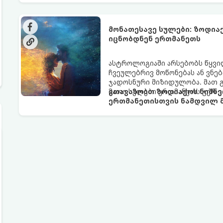
არაცნობიერის) ფარული დამცავ
მაგრამ ჯერ კიდევ უხილავი სა
მონათესავე სულები: ზოდია
იცნობდნენ ერთმანეთს
ასტროლოგიაში არსებობს წყვი
ჩვეულებრივ მოწონებას ან ვნებ
ჯადოსნური მიზიდულობა. მათ 
მათი სულები ერთმანეთს ჯერ კ
გთავაზობთ ზოდიაქოს ნიშნე
ერთმანეთისთვის ნამდვილ მ