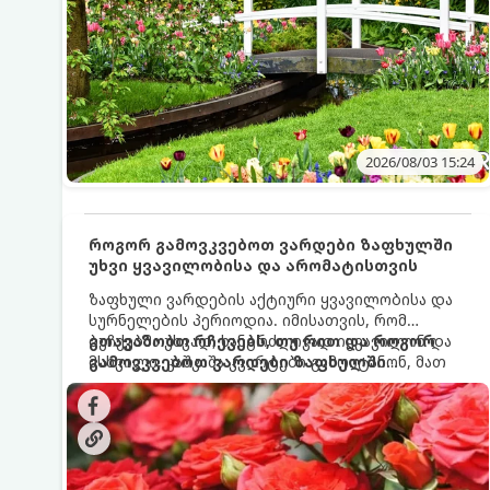
2026/08/03 15:24
როგორ გამოვკვებოთ ვარდები ზაფხულში
უხვი ყვავილობისა და არომატისთვის
ზაფხული ვარდების აქტიური ყვავილობისა და
სურნელების პერიოდია. იმისათვის, რომ
ბუჩქებმა უხვად, ხანგრძლივად იყვავილონ და
გთავაზობთ რჩევებს, თუ რით და როგორ
მსხვილი, კაშკაშა კვირტები გამოიტანონ, მათ
გამოვკვებოთ ვარდები ზაფხულში
რეგულარული და სწორი გამოკვება
საუკეთესო შედეგის მისაღწევად:
სჭირდებათ. ზაფხულის პერიოდში მცენარის
მოთხოვნილებები იცვლება, ამიტომ
მნიშვნელოვანია ვიცოდეთ, რომელი სასუქები
გამოიყენება ამ დროს.