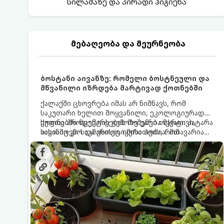
სილამაზე და პირადი ჰიგიენა
მებაღეობა და მეურნეობა
ბოსტანი აივანზე: რომელი ბოსტნეული და
მწვანილი იზრდება მარტივად ქოთნებში
ქალაქში ცხოვრება იმას არ ნიშნავს, რომ
საკუთარი ხელით მოყვანილი, ეკოლოგიურად
სუფთა პროდუქტის გემოზე უარი თქვათ. პატარა
ქოთნებში მცენარეების მოშენება მარტივი,
აივანიც კი საკმარისია იმისათვის, რომ
სასიამოვნო და ესთეტიკური ჰობია. მთავარია
მოიწყოთ მინი-ბოსტანი, საიდანაც
იცოდეთ, რომელი კულტურები ეგუებიან
ყოველდღიურად ახალ, არომატულ მწვანილსა
ქოთნის პირობებს ყველაზე კარგად და როგორ
და ბოსტნეულს მოკრეფთ.
მოუაროთ მათ სწორად.