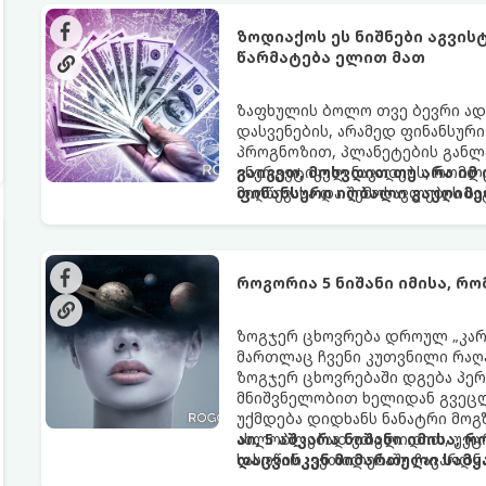
ზოდიაქოს ეს ნიშნები აგვი
წარმატება ელით მათ
ზაფხულის ბოლო თვე ბევრი ად
დასვენების, არამედ ფინანსურ
პროგნოზით, პლანეტების განლა
ენერგეტიკულ ნაკადებს, რომლე
გაიგეთ, მოხვდით თუ არა იმ
მიღწევასა და შემოსავლების ს
ფინანსური იღბალი გაუღიმე
როგორია 5 ნიშანი იმისა, რ
ზოგჯერ ცხოვრება დროულ „კარა
მართლაც ჩვენი კუთვნილი რაღ
ზოგჯერ ცხოვრებაში დგება პე
მნიშვნელობით ხელიდან გვეცლე
უქმდება დიდხანს ნანატრი მოგ
ახლობლებად ვთვლიდით, უეცრა
აი, 5 აშკარა ნიშანი იმისა, 
სასოწარკვეთილებაში ჩავარდნა
დაცვისკენ მიმართული სამყ
ფენომენი ხშირად სხვანაირად გ