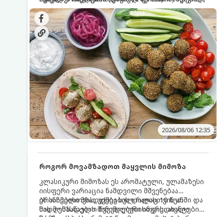
სალათებთან ერთად ან ტახინის (სესამის)
იდეალურად შეინარჩუნოს და არ დაიშალოს.
დრო: 10–15 წუთი ულუფა: 20–24 ცალი ბურთულა
სოუსთან მირთმევისთვის.
(4–6 პორცია)
2026/08/06 12:35
როგორ მოვამზადოთ მაყვლის მიმოზა
კლასიკური მიმოზას ეს არომატული, ულამაზესი
იისფერი ვარიაცია ნამდვილი მშვენებაა
ბრანჩებისთვის, უქმეების დილისთვის ან
ეს სასმელი მზადდება სულ რაღაც 10 წუთში და
სადღესასწაულო წვეულებებისთვის. ახალი
მის მომზადებას მინიმალური ინგრედიენტები