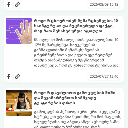
საგრძნობლად შეიცვალა: ტრადიციულ და
2026/08/03 15:13
კლასიკურ სახელებთან ერთად, მშობლები
სულ უფრო ხშირად ირჩევენ მოკლე,
ჟღერად და თანამედროვე სახელებს.
როგორ ცხოვრობენ მემარცხენეები: 10
საინტერესო და მეცნიერული ფაქტი,
რაც მათ შესახებ უნდა იცოდეთ
მსოფლიო მოსახლეობის დაახლოებით 10-
12% მემარცხენეა. საუკუნეების
განმავლობაში მემარცხენეობას
ცრურწმენებითა და ეჭვით უყურებდნენ,
თუმცა თანამედროვე მეცნიერებამ
დაამტკიცა, რომ ეს უბრალოდ ტვინისა და
ნერვული სისტემის მუშაობის უნიკალური
გთავაზობთ 10 საინტერესო მეცნიერულ
თავისებურებაა.
ფაქტს იმის შესახებ, თუ როგორ მუშაობს
2026/07/27 12:46
მემარცხენეების ტვინი და რა
უპირატესობები თუ გამოწვევები აქვთ
მათ ყოველდღიურ ცხოვრებაში.
როგორ დავძლიოთ გამოცდების შიში
და შევინარჩუნოთ სიმშვიდე
ტესტირების დროს
გამოცდების პერიოდი ერთ-ერთი ყველაზე
სტრესული ეტაპია ნებისმიერი მოსწავლის,
სტუდენტისა თუ აპლიკანტის ცხოვრებაში.
აბსოლუტურად ბუნებრივია, რომ