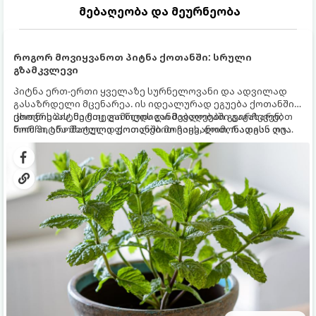
მებაღეობა და მეურნეობა
როგორ მოვიყვანოთ პიტნა ქოთანში: სრული
გზამკვლევი
პიტნა ერთ-ერთი ყველაზე სურნელოვანი და ადვილად
გასაზრდელი მცენარეა. ის იდეალურად ეგუება ქოთანში
ცხოვრებას, მეტიც, გამოცდილი მებაღეები გვირჩევენ,
ქოთნის პიტნა მთელი წლის განმავლობაში გაგახარებთ
რომ პიტნა მხოლოდ ქოთანში მოვიყვანოთ, რადგან ღია
ნორჩი, არომატული ფოთლებით ჩაის, ლიმონათისა თუ
გრუნტში (ბაღში) დარგვისას ის ფესვებით ძალიან
კერძებისთვის.
სწრაფად ვრცელდება და სხვა მცენარეებს ავიწროებს.