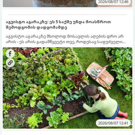
2026/08/07 12:46
აგვისტო აგარაკზე: ეს 5 საქმე უნდა მოასწროთ
შემოდგომის დადგომამდე
აგვისტო აგარაკზე მხოლოდ მოსავლის აღების დრო არ
არის - ეს არის გადამწყვეტი თვე, როდესაც საფუძველი
ეყრება მომავალი წლის მოსავალს და ბაღი მზადდება
შემოდგომა-ზამთრის სეზონისთვის. იმისათვის, რომ
ნიადაგმა ენერგია აღიდგინოს, ხოლო მცენარეებმა
ზამთარს გაუძლონ, აგვისტოს ბოლომდე 5
მნიშვნელოვანი საქმის გაკეთება უნდა მოასწროთ:
2026/08/07 12:41