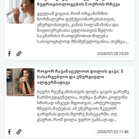
და შესაძლოა 4-დან 8 წლამდე
ნუტრიციოლოგების 5 ოქროს რჩევა
გაგრძელდეს).
იმისათვის, რომ ეს პერიოდი შფოთვის
გარეშე გაიაროთ, მნიშვნელოვანია
ყველამ ვიცით, რომ ორგანიზმის
იცოდეთ, რა სიგნალებს გზავნის ორგანიზმი
ნორმალური ფუნქციონირებისთვის,
და როგორ შეიმსუბუქოთ მდგომარეობა
ენერგიისთვის, კანის სილამაზისა და
მეან-გინეკოლოგებისა და
ნივთიერებათა ცვლისთვის წყლის
ნუტრიციოლოგების რეკომენდაციებით.
საკმარისი რაოდენობით მიღება
სასიცოცხლოდ მნიშვნელოვანია. თუმცა,
ყოველდღიური ფუსფუსის, საქმეებისა თუ
თუ ხშირად გავიწყდებათ წყლის
უბრალოდ ჩვევის არქონის გამო, დღის
დალევა ან მისი გემო მოსაწყენი
2026/07/28 10:33
განმავლობაში საჭირო ოდენობის წყლის
გეჩვენებათ, დიეტოლოგების ეს 5
დალევა ბევრისთვის ნამდვილ
მარტივი და ეფექტური რჩევა
გამოწვევად რჩება.
დაგეხმარებათ, წყლის სმა
როგორ ჩავანაცვლოთ დილის ყავა: 3
ყოველდღიურ, სასიამოვნო ჩვევად
სასარგებლო და ენერგიული
აქციოთ.
ალტერნატივა
ბევრი ჩვენგანისთვის დილა ყავის გარეშე
წარმოუდგენელია, თუმცა ჭარბი კოფეინი
ხშირად იწვევს შფოთვას, არტერიული
წნევის მატებას ან ენერგიის მკვეთრ
ვარდნას დღის მეორე ნახევარში. თუ
გსურთ, რომ დილა უფრო ჯანსაღად
დაიწყოთ და ენერგია დიდხანს
მიჰყევით ამ გზამკვლევს და აღმოაჩინეთ
შეინარჩუნოთ, ექსპერტები ყავის სამ
თქვენთვის სასურველი სასმელი:
2026/07/23 11:46
საუკეთესო ალტერნატივას გვთავაზობენ.