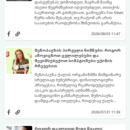
დასვენებას უთმობდეთ, მაგრამ მაინც
ისეთი შეგრძნებით იღვიძებდეთ, თითქოს
საერთოდ არ გძინებიათ. გამოცემა Fox News
წერს იმის შესახებ, თუ რატომ არ არის
საათების რაოდენობა მხნეობის გარანტია.
2026/08/03 11:47
მენოპაუზის პირველი ნიშნები: როგორ
ამოვიცნოთ ცვლილებები და
შევიმსუბუქოთ სიმპტომები ექიმის
რჩევებით
მენოპაუზა ქალის ორგანიზმში მიმდინარე
სრულიად ბუნებრივი, ფიზიოლოგიური
პროცესია, რომელიც რეპროდუქციული
ასაკის დასასრულს აღნიშნავს.
სამედიცინო განმარტებით, მენოპაუზა
დამდგარად ითვლება, როდესაც ქალს
ზედიზედ 12 თვის განმავლობაში არ ჰქონია
თუმცა, ორგანიზმში ჰორმონალური
მენსტრუაცია.
ცვლილებები ამ მომენტამდე ბევრად ადრე
2026/07/31 11:39
იწყება - ამ გარდამავალ ეტაპს
პერიმენოპაუზა ეწოდება (რომელიც
საშუალოდ 40-დან 50 წლამდე ასაკში იწყება
როგორ დავლიოთ მეტი წყალი: