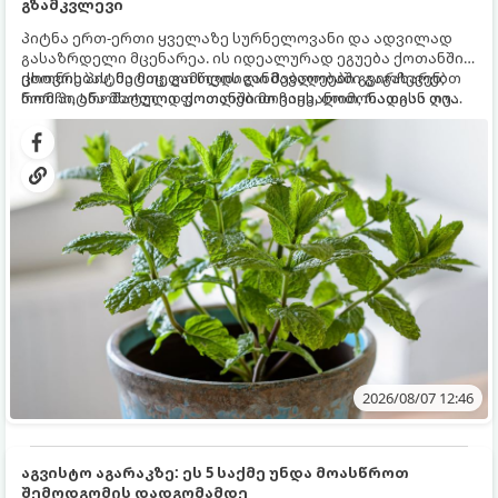
გზამკვლევი
პიტნა ერთ-ერთი ყველაზე სურნელოვანი და ადვილად
გასაზრდელი მცენარეა. ის იდეალურად ეგუება ქოთანში
ცხოვრებას, მეტიც, გამოცდილი მებაღეები გვირჩევენ,
ქოთნის პიტნა მთელი წლის განმავლობაში გაგახარებთ
რომ პიტნა მხოლოდ ქოთანში მოვიყვანოთ, რადგან ღია
ნორჩი, არომატული ფოთლებით ჩაის, ლიმონათისა თუ
გრუნტში (ბაღში) დარგვისას ის ფესვებით ძალიან
კერძებისთვის.
სწრაფად ვრცელდება და სხვა მცენარეებს ავიწროებს.
2026/08/07 12:46
აგვისტო აგარაკზე: ეს 5 საქმე უნდა მოასწროთ
შემოდგომის დადგომამდე