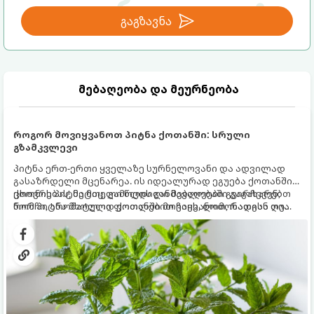
გაგზავნა
მებაღეობა და მეურნეობა
როგორ მოვიყვანოთ პიტნა ქოთანში: სრული
გზამკვლევი
პიტნა ერთ-ერთი ყველაზე სურნელოვანი და ადვილად
გასაზრდელი მცენარეა. ის იდეალურად ეგუება ქოთანში
ცხოვრებას, მეტიც, გამოცდილი მებაღეები გვირჩევენ,
ქოთნის პიტნა მთელი წლის განმავლობაში გაგახარებთ
რომ პიტნა მხოლოდ ქოთანში მოვიყვანოთ, რადგან ღია
ნორჩი, არომატული ფოთლებით ჩაის, ლიმონათისა თუ
გრუნტში (ბაღში) დარგვისას ის ფესვებით ძალიან
კერძებისთვის.
სწრაფად ვრცელდება და სხვა მცენარეებს ავიწროებს.