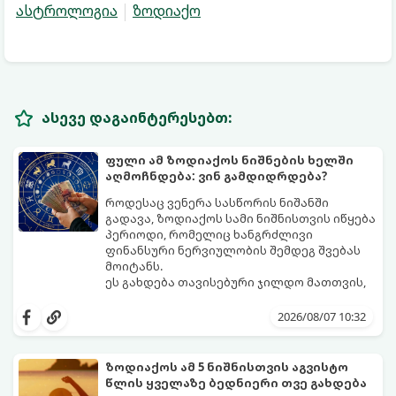
ასტროლოგია
ზოდიაქო
ასევე დაგაინტერესებთ:
ფული ამ ზოდიაქოს ნიშნების ხელში
აღმოჩნდება: ვინ გამდიდრდება?
როდესაც ვენერა სასწორის ნიშანში
გადავა, ზოდიაქოს სამი ნიშნისთვის იწყება
პერიოდი, რომელიც ხანგრძლივი
ფინანსური ნერვიულობის შემდეგ შვებას
მოიტანს.
ეს გახდება თავისებური ჯილდო მათთვის,
ვინც დიდხანს შრომობდა, მოთმინებას
იჩენდა და სირთულეების მიუხედავად წინ
2026/08/07 10:32
სვლას განაგრძობდა. ბევრი მიეჩვია
სტაბილურობისთვის ბრძოლას,
სურვილების გადადებასა და ხარჯების
ზოდიაქოს ამ 5 ნიშნისთვის აგვისტო
მკაცრ კონტროლს. თუმცა, ახლა სიტუაცია
პრობლემები, რომლებიც უსასრულო
წლის ყველაზე ბედნიერი თვე გახდება
თანდათან შეიცვლება.
გეგონათ, უკან დაიხევს, ამასთან ერთად კი