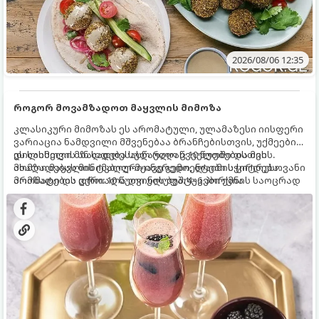
2026/08/06 12:35
როგორ მოვამზადოთ მაყვლის მიმოზა
კლასიკური მიმოზას ეს არომატული, ულამაზესი იისფერი
ვარიაცია ნამდვილი მშვენებაა ბრანჩებისთვის, უქმეების
დილისთვის ან სადღესასწაულო წვეულებებისთვის.
ეს სასმელი მზადდება სულ რაღაც 10 წუთში და მის
ახალი მაყვლის ტკბილ-მჟავე გემო, ლაიმის ციტრუსოვანი
მომზადებას მინიმალური ინგრედიენტები სჭირდება.
არომატი და ცქრიალა ღვინის ბუშტუკები ქმნის საოცრად
მომზადების დრო: 10 წუთი ულუფა: 4–6 პორცია
დახვეწილ და მაგრილებელ კოქტეილს.