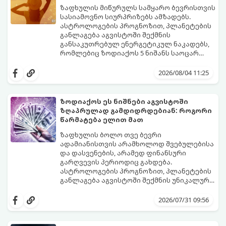
გაჩნდება მეტი ნდობა მომავლის მიმართ.
ზაფხულის მიწურულს სამყარო ბევრისთვის
რთული პერიოდის შემდეგ ეს ნიშნები
სასიამოვნო სიურპრიზებს ამზადებს.
შეძლებენ ამოისუნთქონ და დაინახონ
ასტროლოგების პროგნოზით, პლანეტების
ახალი შესაძლებლობები.
განლაგება აგვისტოში შექმნის
განსაკუთრებულ ენერგეტიკულ ნაკადებს,
რომლებიც ზოდიაქოს 5 ნიშანს საოცარ
იღბალს, ჰარმონიასა და წარმატებას
მათთვის აგვისტო გარდამტეხი და წლის
მოუტანს.
ყველაზე ბედნიერი თვე აღმოჩნდება.
2026/08/04 11:25
გაიგეთ, მოხვდით თუ არა ამ იღბლიანთა
შორის:
ზოდიაქოს ეს ნიშნები აგვისტოში
ზღაპრულად გამდიდრდებიან: როგორი
წარმატება ელით მათ
ზაფხულის ბოლო თვე ბევრი
ადამიანისთვის არამხოლოდ შვებულებისა
და დასვენების, არამედ ფინანსური
გარღვევის პერიოდიც გახდება.
ასტროლოგების პროგნოზით, პლანეტების
განლაგება აგვისტოში შექმნის უნიკალურ
ენერგეტიკულ ნაკადებს, რომლებიც
გაიგეთ, მოხვდით თუ არა იმ იღბლიანთა
ზოდიაქოს 4 ნიშანს ფინანსური წარმატების
შორის, ვისაც აგვისტოში ფინანსური
2026/07/31 09:56
მიღწევასა და შემოსავლების
იღბალი გაუღიმებს:
საგრძნობლად გაზრდაში დაეხმარება.