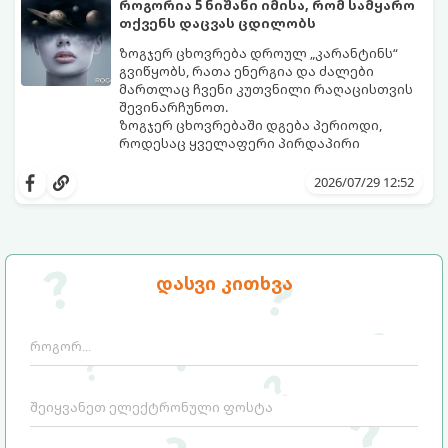
როგორია 5 ნიშანი იმისა, რომ სამყარო
თქვენს დაცვას ცდილობს
ზოგჯერ ცხოვრება დროულ „კარანტინს“
გვიწყობს, რათა ენერგია და ძალები
მართლაც ჩვენი კუთვნილი რაღაცისთვის
შევინარჩუნოთ.
ზოგჯერ ცხოვრებაში დგება პერიოდი,
როდესაც ყველაფერი პირდაპირი
მნიშვნელობით ხელიდან გვეცლება:
იშლება მნიშვნელოვანი გარიგებები,
2026/07/29 12:52
უქმდება დიდხანს ნანატრი მოგზაურობები,
ხოლო ადამიანები, რომლებსაც
ახლობლებად ვთვლიდით, უეცრად მიდიან.
აი, 5 აშკარა ნიშანი იმისა, რომ
ასეთ მომენტებში ადვილია
მომხდარი მარცხი სასჯელი კი არა,
სასოწარკვეთილებაში ჩავარდნა. თუმცა
თქვენი დაცვისკენ მიმართული
დასვი კითხვა
ეზოთერიკასა და ფსიქოლოგიაში ეს
სამყაროს მცდელობაა:
ფენომენი ხშირად სხვანაირად
განიხილება: როგორც სამყაროს (ან ჩვენი
არაცნობიერის) ფარული დამცავი
მექანიზმების მუშაობა, რომელთაც
რეალური, მაგრამ ჯერ კიდევ უხილავი
საფრთხისგან შორს მივყავართ.