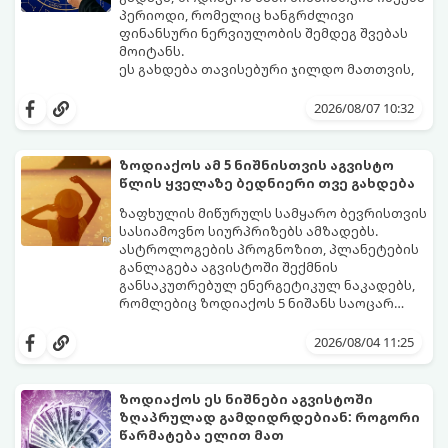
პერიოდი, რომელიც ხანგრძლივი
ფინანსური ნერვიულობის შემდეგ შვებას
მოიტანს.
ეს გახდება თავისებური ჯილდო მათთვის,
ვინც დიდხანს შრომობდა, მოთმინებას
იჩენდა და სირთულეების მიუხედავად წინ
2026/08/07 10:32
სვლას განაგრძობდა. ბევრი მიეჩვია
სტაბილურობისთვის ბრძოლას,
სურვილების გადადებასა და ხარჯების
ზოდიაქოს ამ 5 ნიშნისთვის აგვისტო
მკაცრ კონტროლს. თუმცა, ახლა სიტუაცია
პრობლემები, რომლებიც უსასრულო
წლის ყველაზე ბედნიერი თვე გახდება
თანდათან შეიცვლება.
გეგონათ, უკან დაიხევს, ამასთან ერთად კი
გაჩნდება მეტი ნდობა მომავლის მიმართ.
ზაფხულის მიწურულს სამყარო ბევრისთვის
რთული პერიოდის შემდეგ ეს ნიშნები
სასიამოვნო სიურპრიზებს ამზადებს.
შეძლებენ ამოისუნთქონ და დაინახონ
ასტროლოგების პროგნოზით, პლანეტების
ახალი შესაძლებლობები.
განლაგება აგვისტოში შექმნის
განსაკუთრებულ ენერგეტიკულ ნაკადებს,
რომლებიც ზოდიაქოს 5 ნიშანს საოცარ
იღბალს, ჰარმონიასა და წარმატებას
მათთვის აგვისტო გარდამტეხი და წლის
მოუტანს.
ყველაზე ბედნიერი თვე აღმოჩნდება.
2026/08/04 11:25
გაიგეთ, მოხვდით თუ არა ამ იღბლიანთა
შორის:
ზოდიაქოს ეს ნიშნები აგვისტოში
ზღაპრულად გამდიდრდებიან: როგორი
წარმატება ელით მათ