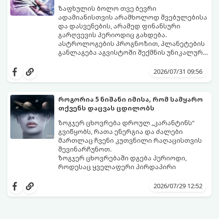
ზაფხულის ბოლო თვე ბევრი
ადამიანისთვის არამხოლოდ შვებულებისა
და დასვენების, არამედ ფინანსური
გარღვევის პერიოდიც გახდება.
ასტროლოგების პროგნოზით, პლანეტების
განლაგება აგვისტოში შექმნის უნიკალურ
ენერგეტიკულ ნაკადებს, რომლებიც
გაიგეთ, მოხვდით თუ არა იმ იღბლიანთა
ზოდიაქოს 4 ნიშანს ფინანსური წარმატების
შორის, ვისაც აგვისტოში ფინანსური
2026/07/31 09:56
მიღწევასა და შემოსავლების
იღბალი გაუღიმებს:
საგრძნობლად გაზრდაში დაეხმარება.
როგორია 5 ნიშანი იმისა, რომ სამყარო
თქვენს დაცვას ცდილობს
ზოგჯერ ცხოვრება დროულ „კარანტინს“
გვიწყობს, რათა ენერგია და ძალები
მართლაც ჩვენი კუთვნილი რაღაცისთვის
შევინარჩუნოთ.
ზოგჯერ ცხოვრებაში დგება პერიოდი,
როდესაც ყველაფერი პირდაპირი
მნიშვნელობით ხელიდან გვეცლება:
იშლება მნიშვნელოვანი გარიგებები,
2026/07/29 12:52
უქმდება დიდხანს ნანატრი მოგზაურობები,
ხოლო ადამიანები, რომლებსაც
ახლობლებად ვთვლიდით, უეცრად მიდიან.
აი, 5 აშკარა ნიშანი იმისა, რომ