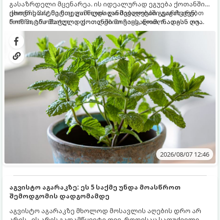
გასაზრდელი მცენარეა. ის იდეალურად ეგუება ქოთანში
ცხოვრებას, მეტიც, გამოცდილი მებაღეები გვირჩევენ,
ქოთნის პიტნა მთელი წლის განმავლობაში გაგახარებთ
რომ პიტნა მხოლოდ ქოთანში მოვიყვანოთ, რადგან ღია
ნორჩი, არომატული ფოთლებით ჩაის, ლიმონათისა თუ
გრუნტში (ბაღში) დარგვისას ის ფესვებით ძალიან
კერძებისთვის.
სწრაფად ვრცელდება და სხვა მცენარეებს ავიწროებს.
2026/08/07 12:46
აგვისტო აგარაკზე: ეს 5 საქმე უნდა მოასწროთ
შემოდგომის დადგომამდე
აგვისტო აგარაკზე მხოლოდ მოსავლის აღების დრო არ
არის - ეს არის გადამწყვეტი თვე, როდესაც საფუძველი