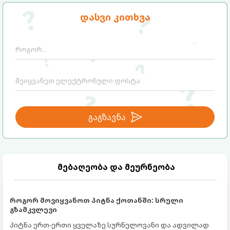
ასეთ მომენტებში ადვილია
მომხდარი მარცხი სასჯელი კი არა,
სასოწარკვეთილებაში ჩავარდნა. თუმცა
თქვენი დაცვისკენ მიმართული
დასვი კითხვა
ეზოთერიკასა და ფსიქოლოგიაში ეს
სამყაროს მცდელობაა:
ფენომენი ხშირად სხვანაირად
განიხილება: როგორც სამყაროს (ან ჩვენი
არაცნობიერის) ფარული დამცავი
მექანიზმების მუშაობა, რომელთაც
რეალური, მაგრამ ჯერ კიდევ უხილავი
საფრთხისგან შორს მივყავართ.
გაგზავნა
მებაღეობა და მეურნეობა
როგორ მოვიყვანოთ პიტნა ქოთანში: სრული
გზამკვლევი
პიტნა ერთ-ერთი ყველაზე სურნელოვანი და ადვილად