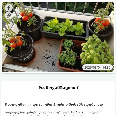
ყოველდღიურად ახალ, არომატულ მწვანილსა და
კულტურები ეგუებიან ქოთნის პირობებს ყველაზე კარგად
ბოსტნეულს მოკრეფთ.
და როგორ მოუაროთ მათ სწორად.
2026/08/04 14:36
რა მოვამზადოთ?
8 საიდუმლო იდეალური პიურეს მოსამზადებლად
იდეალური კარტოფილის პიურე - ეს ნაზი, ჰაეროვანი