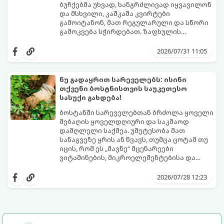
ბუჩქებმა უხვად, ხანგრძლივად იყვავილონ
და მსხვილი, კაშკაშა კვირტები
გამოიტანონ, მათ რეგულარული და სწორი
გამოკვება სჭირდებათ. ზაფხულის
პერიოდში მცენარის მოთხოვნილებები
გთავაზობთ რჩევებს, თუ რით და როგორ
იცვლება, ამიტომ მნიშვნელოვანია
გამოვკვებოთ ვარდები ზაფხულში
2026/07/31 11:05
ვიცოდეთ, რომელი სასუქები გამოიყენება
საუკეთესო შედეგის მისაღწევად:
ამ დროს.
ნუ გადაყრით სარეველებს: ისინი
თქვენი ბოსტნისთვის საუკეთესო
სასუქი გახდება!
ბოსტანში სარეველებთან ბრძოლა ყოველი
მებაღის ყოველდღიური და საკმაოდ
დამღლელი საქმეა. უმეტესობა მათ
სანაგვეზე ყრის ან წვავს, თუმცა ცოტამ თუ
იცის, რომ ეს „მავნე“ მცენარეები
ვიტამინების, მიკროელემენტებისა და
აზოტის ნამდვილი საბადოა.
სარეველებისგან შესაძლებელია უფასო,
ეკოლოგიურად სუფთა და საოცრად
2026/07/28 12:23
ეფექტური ორგანული სასუქის დამზადება,
რომელიც ნიადაგს გაამდიდრებს და
მცენარეების ზრდას დააჩქარებს.
გთავაზობთ სარეველების
სასარგებლოდ გამოყენების 3