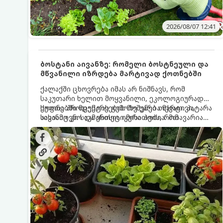
2026/08/07 12:41
ბოსტანი აივანზე: რომელი ბოსტნეული და
მწვანილი იზრდება მარტივად ქოთნებში
ქალაქში ცხოვრება იმას არ ნიშნავს, რომ
საკუთარი ხელით მოყვანილი, ეკოლოგიურად
სუფთა პროდუქტის გემოზე უარი თქვათ. პატარა
ქოთნებში მცენარეების მოშენება მარტივი,
აივანიც კი საკმარისია იმისათვის, რომ
სასიამოვნო და ესთეტიკური ჰობია. მთავარია
მოიწყოთ მინი-ბოსტანი, საიდანაც
იცოდეთ, რომელი კულტურები ეგუებიან
ყოველდღიურად ახალ, არომატულ მწვანილსა
ქოთნის პირობებს ყველაზე კარგად და როგორ
და ბოსტნეულს მოკრეფთ.
მოუაროთ მათ სწორად.