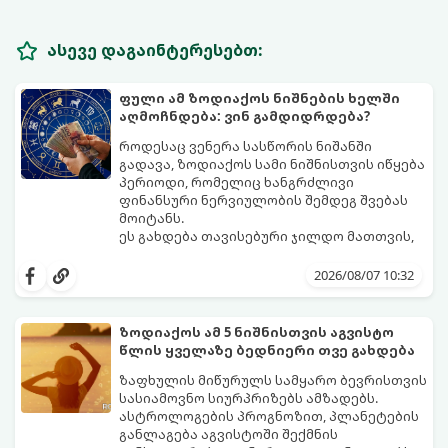
ასევე დაგაინტერესებთ:
ფული ამ ზოდიაქოს ნიშნების ხელში
აღმოჩნდება: ვინ გამდიდრდება?
როდესაც ვენერა სასწორის ნიშანში
გადავა, ზოდიაქოს სამი ნიშნისთვის იწყება
პერიოდი, რომელიც ხანგრძლივი
ფინანსური ნერვიულობის შემდეგ შვებას
მოიტანს.
ეს გახდება თავისებური ჯილდო მათთვის,
ვინც დიდხანს შრომობდა, მოთმინებას
იჩენდა და სირთულეების მიუხედავად წინ
2026/08/07 10:32
სვლას განაგრძობდა. ბევრი მიეჩვია
სტაბილურობისთვის ბრძოლას,
სურვილების გადადებასა და ხარჯების
ზოდიაქოს ამ 5 ნიშნისთვის აგვისტო
მკაცრ კონტროლს. თუმცა, ახლა სიტუაცია
პრობლემები, რომლებიც უსასრულო
წლის ყველაზე ბედნიერი თვე გახდება
თანდათან შეიცვლება.
გეგონათ, უკან დაიხევს, ამასთან ერთად კი
გაჩნდება მეტი ნდობა მომავლის მიმართ.
ზაფხულის მიწურულს სამყარო ბევრისთვის
რთული პერიოდის შემდეგ ეს ნიშნები
სასიამოვნო სიურპრიზებს ამზადებს.
შეძლებენ ამოისუნთქონ და დაინახონ
ასტროლოგების პროგნოზით, პლანეტების
ახალი შესაძლებლობები.
განლაგება აგვისტოში შექმნის