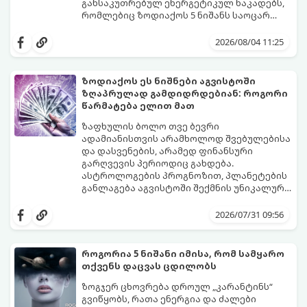
განსაკუთრებულ ენერგეტიკულ ნაკადებს,
რომლებიც ზოდიაქოს 5 ნიშანს საოცარ
იღბალს, ჰარმონიასა და წარმატებას
მათთვის აგვისტო გარდამტეხი და წლის
მოუტანს.
ყველაზე ბედნიერი თვე აღმოჩნდება.
2026/08/04 11:25
გაიგეთ, მოხვდით თუ არა ამ იღბლიანთა
შორის:
ზოდიაქოს ეს ნიშნები აგვისტოში
ზღაპრულად გამდიდრდებიან: როგორი
წარმატება ელით მათ
ზაფხულის ბოლო თვე ბევრი
ადამიანისთვის არამხოლოდ შვებულებისა
და დასვენების, არამედ ფინანსური
გარღვევის პერიოდიც გახდება.
ასტროლოგების პროგნოზით, პლანეტების
განლაგება აგვისტოში შექმნის უნიკალურ
ენერგეტიკულ ნაკადებს, რომლებიც
გაიგეთ, მოხვდით თუ არა იმ იღბლიანთა
ზოდიაქოს 4 ნიშანს ფინანსური წარმატების
შორის, ვისაც აგვისტოში ფინანსური
2026/07/31 09:56
მიღწევასა და შემოსავლების
იღბალი გაუღიმებს:
საგრძნობლად გაზრდაში დაეხმარება.
როგორია 5 ნიშანი იმისა, რომ სამყარო
თქვენს დაცვას ცდილობს
ზოგჯერ ცხოვრება დროულ „კარანტინს“
გვიწყობს, რათა ენერგია და ძალები