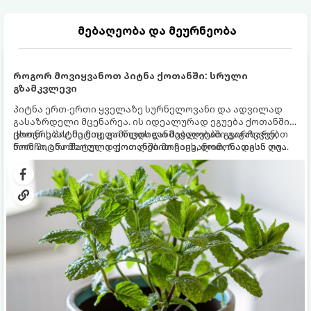
მებაღეობა და მეურნეობა
როგორ მოვიყვანოთ პიტნა ქოთანში: სრული
გზამკვლევი
პიტნა ერთ-ერთი ყველაზე სურნელოვანი და ადვილად
გასაზრდელი მცენარეა. ის იდეალურად ეგუება ქოთანში
ცხოვრებას, მეტიც, გამოცდილი მებაღეები გვირჩევენ,
ქოთნის პიტნა მთელი წლის განმავლობაში გაგახარებთ
რომ პიტნა მხოლოდ ქოთანში მოვიყვანოთ, რადგან ღია
ნორჩი, არომატული ფოთლებით ჩაის, ლიმონათისა თუ
გრუნტში (ბაღში) დარგვისას ის ფესვებით ძალიან
კერძებისთვის.
სწრაფად ვრცელდება და სხვა მცენარეებს ავიწროებს.