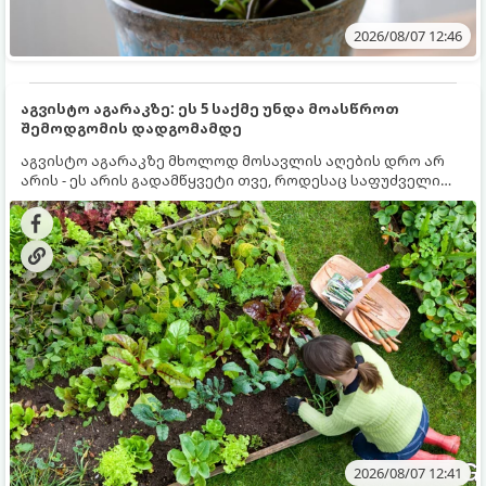
2026/08/07 12:46
აგვისტო აგარაკზე: ეს 5 საქმე უნდა მოასწროთ
შემოდგომის დადგომამდე
აგვისტო აგარაკზე მხოლოდ მოსავლის აღების დრო არ
არის - ეს არის გადამწყვეტი თვე, როდესაც საფუძველი
ეყრება მომავალი წლის მოსავალს და ბაღი მზადდება
შემოდგომა-ზამთრის სეზონისთვის. იმისათვის, რომ
ნიადაგმა ენერგია აღიდგინოს, ხოლო მცენარეებმა
ზამთარს გაუძლონ, აგვისტოს ბოლომდე 5
მნიშვნელოვანი საქმის გაკეთება უნდა მოასწროთ:
2026/08/07 12:41