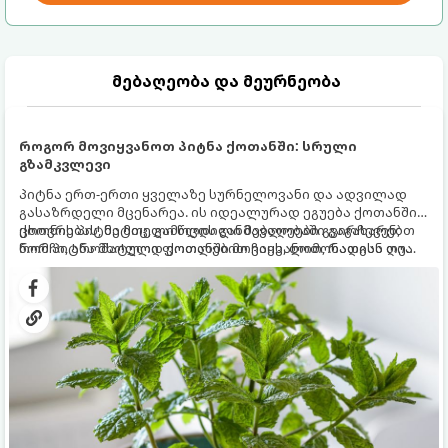
მებაღეობა და მეურნეობა
როგორ მოვიყვანოთ პიტნა ქოთანში: სრული
გზამკვლევი
პიტნა ერთ-ერთი ყველაზე სურნელოვანი და ადვილად
გასაზრდელი მცენარეა. ის იდეალურად ეგუება ქოთანში
ცხოვრებას, მეტიც, გამოცდილი მებაღეები გვირჩევენ,
ქოთნის პიტნა მთელი წლის განმავლობაში გაგახარებთ
რომ პიტნა მხოლოდ ქოთანში მოვიყვანოთ, რადგან ღია
ნორჩი, არომატული ფოთლებით ჩაის, ლიმონათისა თუ
გრუნტში (ბაღში) დარგვისას ის ფესვებით ძალიან
კერძებისთვის.
სწრაფად ვრცელდება და სხვა მცენარეებს ავიწროებს.