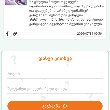
ზაფხულის ბოლო თვე ბევრი
ადამიანისთვის არამხოლოდ შვებულებისა
და დასვენების, არამედ ფინანსური
გარღვევის პერიოდიც გახდება.
ასტროლოგების პროგნოზით, პლანეტების
განლაგება აგვისტოში შექმნის უნიკალურ
ენერგეტიკულ ნაკადებს, რომლებიც
გაიგეთ, მოხვდით თუ არა იმ იღბლიანთა
ზოდიაქოს 4 ნიშანს ფინანსური წარმატების
შორის, ვისაც აგვისტოში ფინანსური
2026/07/31 09:56
მიღწევასა და შემოსავლების
იღბალი გაუღიმებს:
საგრძნობლად გაზრდაში დაეხმარება.
დასვი კითხვა
გაგზავნა