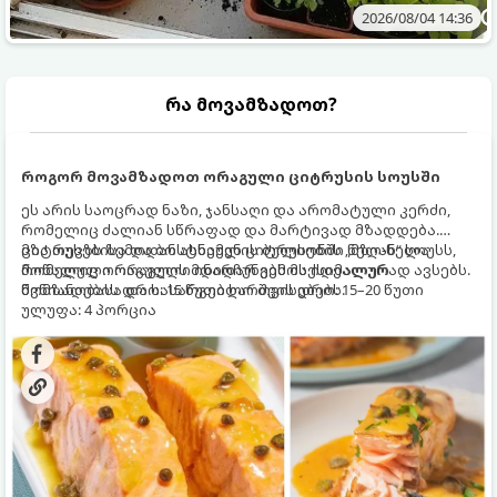
2026/08/04 14:36
რა მოვამზადოთ?
როგორ მოვამზადოთ ორაგული ციტრუსის სოუსში
ეს არის საოცრად ნაზი, ჯანსაღი და არომატული კერძი,
რომელიც ძალიან სწრაფად და მარტივად მზადდება.
ციტრუსებისა და ბოსტნეულის ბულიონში ნელ-ნელა
მზა თევზს ზემოდან ასხამენ ციტრუსების „მზიან“ სოუსს,
მოწალული ორაგული ინარჩუნებს მაქსიმალურ
რომელიც ორაგულის მდიდარ გემოს იდეალურად ავსებს.
წვნიანობასა და სასარგებლო თვისებებს.
მომზადების დრო: 15 წუთი ხარშვის დრო: 15–20 წუთი
ულუფა: 4 პორცია