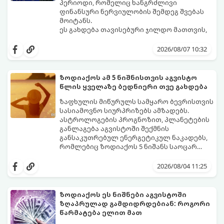
პერიოდი, რომელიც ხანგრძლივი
ფინანსური ნერვიულობის შემდეგ შვებას
მოიტანს.
ეს გახდება თავისებური ჯილდო მათთვის,
ვინც დიდხანს შრომობდა, მოთმინებას
იჩენდა და სირთულეების მიუხედავად წინ
2026/08/07 10:32
სვლას განაგრძობდა. ბევრი მიეჩვია
სტაბილურობისთვის ბრძოლას,
სურვილების გადადებასა და ხარჯების
ზოდიაქოს ამ 5 ნიშნისთვის აგვისტო
მკაცრ კონტროლს. თუმცა, ახლა სიტუაცია
პრობლემები, რომლებიც უსასრულო
წლის ყველაზე ბედნიერი თვე გახდება
თანდათან შეიცვლება.
გეგონათ, უკან დაიხევს, ამასთან ერთად კი
გაჩნდება მეტი ნდობა მომავლის მიმართ.
ზაფხულის მიწურულს სამყარო ბევრისთვის
რთული პერიოდის შემდეგ ეს ნიშნები
სასიამოვნო სიურპრიზებს ამზადებს.
შეძლებენ ამოისუნთქონ და დაინახონ
ასტროლოგების პროგნოზით, პლანეტების
ახალი შესაძლებლობები.
განლაგება აგვისტოში შექმნის
განსაკუთრებულ ენერგეტიკულ ნაკადებს,
რომლებიც ზოდიაქოს 5 ნიშანს საოცარ
იღბალს, ჰარმონიასა და წარმატებას
მათთვის აგვისტო გარდამტეხი და წლის
მოუტანს.
ყველაზე ბედნიერი თვე აღმოჩნდება.
2026/08/04 11:25
გაიგეთ, მოხვდით თუ არა ამ იღბლიანთა
შორის:
ზოდიაქოს ეს ნიშნები აგვისტოში
ზღაპრულად გამდიდრდებიან: როგორი
წარმატება ელით მათ