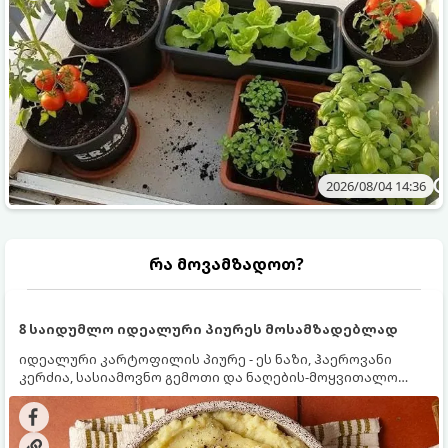
2026/08/04 14:36
რა მოვამზადოთ?
8 საიდუმლო იდეალური პიურეს მოსამზადებლად
იდეალური კარტოფილის პიურე - ეს ნაზი, ჰაეროვანი
კერძია, სასიამოვნო გემოთი და ნაღების-მოყვითალო
ფერით. მისი მომზადება ძალიან მარტივია, მაგრამ
არსებობს რამდენიმე საიდუმლო, რომლებიც უნდა
იცოდეთ, რომ პიურე იდეალურად გემრიელი გამოვიდეს.