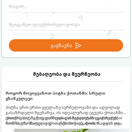
არაცნობიერის) ფარული დამცავი
მექანიზმების მუშაობა, რომელთაც
რეალური, მაგრამ ჯერ კიდევ უხილავი
საფრთხისგან შორს მივყავართ.
გაგზავნა
მებაღეობა და მეურნეობა
როგორ მოვიყვანოთ პიტნა ქოთანში: სრული
გზამკვლევი
პიტნა ერთ-ერთი ყველაზე სურნელოვანი და ადვილად
გასაზრდელი მცენარეა. ის იდეალურად ეგუება ქოთანში
ცხოვრებას, მეტიც, გამოცდილი მებაღეები გვირჩევენ,
ქოთნის პიტნა მთელი წლის განმავლობაში გაგახარებთ
რომ პიტნა მხოლოდ ქოთანში მოვიყვანოთ, რადგან ღია
ნორჩი, არომატული ფოთლებით ჩაის, ლიმონათისა თუ
გრუნტში (ბაღში) დარგვისას ის ფესვებით ძალიან
კერძებისთვის.