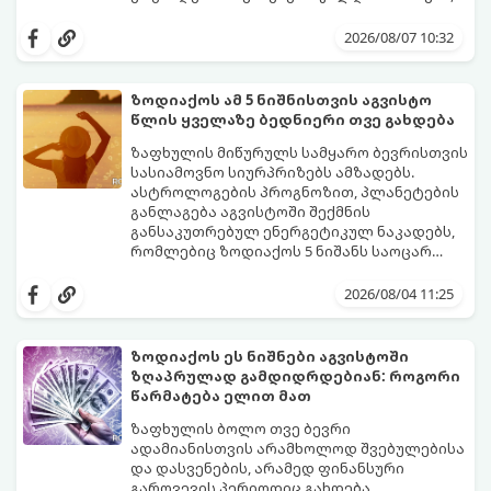
ვინც დიდხანს შრომობდა, მოთმინებას
იჩენდა და სირთულეების მიუხედავად წინ
2026/08/07 10:32
სვლას განაგრძობდა. ბევრი მიეჩვია
სტაბილურობისთვის ბრძოლას,
სურვილების გადადებასა და ხარჯების
ზოდიაქოს ამ 5 ნიშნისთვის აგვისტო
მკაცრ კონტროლს. თუმცა, ახლა სიტუაცია
პრობლემები, რომლებიც უსასრულო
წლის ყველაზე ბედნიერი თვე გახდება
თანდათან შეიცვლება.
გეგონათ, უკან დაიხევს, ამასთან ერთად კი
გაჩნდება მეტი ნდობა მომავლის მიმართ.
ზაფხულის მიწურულს სამყარო ბევრისთვის
რთული პერიოდის შემდეგ ეს ნიშნები
სასიამოვნო სიურპრიზებს ამზადებს.
შეძლებენ ამოისუნთქონ და დაინახონ
ასტროლოგების პროგნოზით, პლანეტების
ახალი შესაძლებლობები.
განლაგება აგვისტოში შექმნის
განსაკუთრებულ ენერგეტიკულ ნაკადებს,
რომლებიც ზოდიაქოს 5 ნიშანს საოცარ
იღბალს, ჰარმონიასა და წარმატებას
მათთვის აგვისტო გარდამტეხი და წლის
მოუტანს.
ყველაზე ბედნიერი თვე აღმოჩნდება.
2026/08/04 11:25
გაიგეთ, მოხვდით თუ არა ამ იღბლიანთა
შორის:
ზოდიაქოს ეს ნიშნები აგვისტოში
ზღაპრულად გამდიდრდებიან: როგორი
წარმატება ელით მათ
ზაფხულის ბოლო თვე ბევრი
ადამიანისთვის არამხოლოდ შვებულებისა
და დასვენების, არამედ ფინანსური
გარღვევის პერიოდიც გახდება.