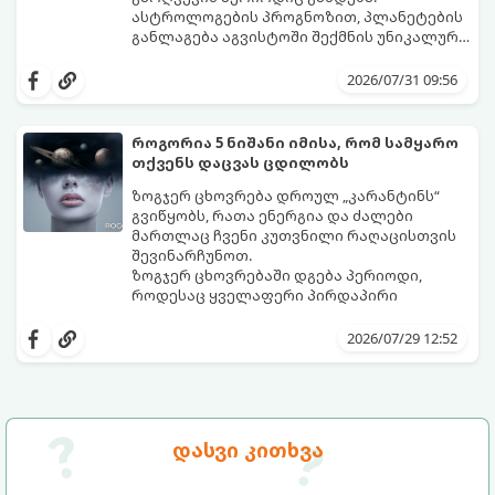
ასტროლოგების პროგნოზით, პლანეტების
განლაგება აგვისტოში შექმნის უნიკალურ
ენერგეტიკულ ნაკადებს, რომლებიც
გაიგეთ, მოხვდით თუ არა იმ იღბლიანთა
ზოდიაქოს 4 ნიშანს ფინანსური წარმატების
შორის, ვისაც აგვისტოში ფინანსური
2026/07/31 09:56
მიღწევასა და შემოსავლების
იღბალი გაუღიმებს:
საგრძნობლად გაზრდაში დაეხმარება.
როგორია 5 ნიშანი იმისა, რომ სამყარო
თქვენს დაცვას ცდილობს
ზოგჯერ ცხოვრება დროულ „კარანტინს“
გვიწყობს, რათა ენერგია და ძალები
მართლაც ჩვენი კუთვნილი რაღაცისთვის
შევინარჩუნოთ.
ზოგჯერ ცხოვრებაში დგება პერიოდი,
როდესაც ყველაფერი პირდაპირი
მნიშვნელობით ხელიდან გვეცლება:
იშლება მნიშვნელოვანი გარიგებები,
2026/07/29 12:52
უქმდება დიდხანს ნანატრი მოგზაურობები,
ხოლო ადამიანები, რომლებსაც
ახლობლებად ვთვლიდით, უეცრად მიდიან.
აი, 5 აშკარა ნიშანი იმისა, რომ
ასეთ მომენტებში ადვილია
მომხდარი მარცხი სასჯელი კი არა,
სასოწარკვეთილებაში ჩავარდნა. თუმცა
თქვენი დაცვისკენ მიმართული
დასვი კითხვა
ეზოთერიკასა და ფსიქოლოგიაში ეს
სამყაროს მცდელობაა:
ფენომენი ხშირად სხვანაირად
განიხილება: როგორც სამყაროს (ან ჩვენი