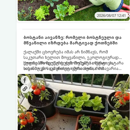
2026/08/07 12:41
ბოსტანი აივანზე: რომელი ბოსტნეული და
მწვანილი იზრდება მარტივად ქოთნებში
ქალაქში ცხოვრება იმას არ ნიშნავს, რომ
საკუთარი ხელით მოყვანილი, ეკოლოგიურად
სუფთა პროდუქტის გემოზე უარი თქვათ. პატარა
ქოთნებში მცენარეების მოშენება მარტივი,
აივანიც კი საკმარისია იმისათვის, რომ
სასიამოვნო და ესთეტიკური ჰობია. მთავარია
მოიწყოთ მინი-ბოსტანი, საიდანაც
იცოდეთ, რომელი კულტურები ეგუებიან
ყოველდღიურად ახალ, არომატულ მწვანილსა
ქოთნის პირობებს ყველაზე კარგად და როგორ
და ბოსტნეულს მოკრეფთ.
მოუაროთ მათ სწორად.