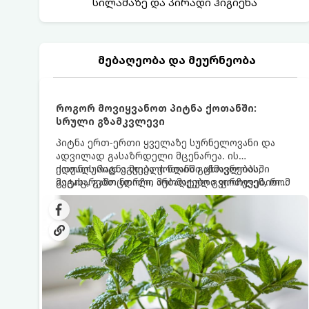
სილამაზე და პირადი ჰიგიენა
მებაღეობა და მეურნეობა
როგორ მოვიყვანოთ პიტნა ქოთანში:
სრული გზამკვლევი
პიტნა ერთ-ერთი ყველაზე სურნელოვანი და
ადვილად გასაზრდელი მცენარეა. ის
იდეალურად ეგუება ქოთანში ცხოვრებას,
ქოთნის პიტნა მთელი წლის განმავლობაში
მეტიც, გამოცდილი მებაღეები გვირჩევენ, რომ
გაგახარებთ ნორჩი, არომატული ფოთლებით
პიტნა მხოლოდ ქოთანში მოვიყვანოთ, რადგან
ჩაის, ლიმონათისა თუ კერძებისთვის.
ღია გრუნტში (ბაღში) დარგვისას ის ფესვებით
ძალიან სწრაფად ვრცელდება და სხვა
მცენარეებს ავიწროებს.