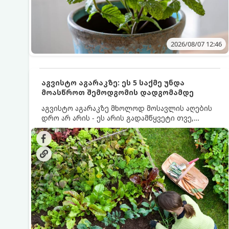
2026/08/07 12:46
აგვისტო აგარაკზე: ეს 5 საქმე უნდა
მოასწროთ შემოდგომის დადგომამდე
აგვისტო აგარაკზე მხოლოდ მოსავლის აღების
დრო არ არის - ეს არის გადამწყვეტი თვე,
როდესაც საფუძველი ეყრება მომავალი წლის
მოსავალს და ბაღი მზადდება შემოდგომა-
ზამთრის სეზონისთვის. იმისათვის, რომ
ნიადაგმა ენერგია აღიდგინოს, ხოლო
მცენარეებმა ზამთარს გაუძლონ, აგვისტოს
ბოლომდე 5 მნიშვნელოვანი საქმის გაკეთება
უნდა მოასწროთ: