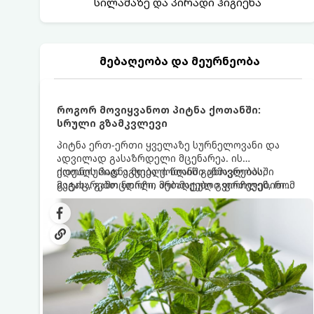
სილამაზე და პირადი ჰიგიენა
მებაღეობა და მეურნეობა
როგორ მოვიყვანოთ პიტნა ქოთანში:
სრული გზამკვლევი
პიტნა ერთ-ერთი ყველაზე სურნელოვანი და
ადვილად გასაზრდელი მცენარეა. ის
იდეალურად ეგუება ქოთანში ცხოვრებას,
ქოთნის პიტნა მთელი წლის განმავლობაში
მეტიც, გამოცდილი მებაღეები გვირჩევენ, რომ
გაგახარებთ ნორჩი, არომატული ფოთლებით
პიტნა მხოლოდ ქოთანში მოვიყვანოთ, რადგან
ჩაის, ლიმონათისა თუ კერძებისთვის.
ღია გრუნტში (ბაღში) დარგვისას ის ფესვებით
ძალიან სწრაფად ვრცელდება და სხვა
მცენარეებს ავიწროებს.