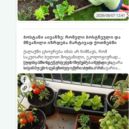
2026/08/07 12:41
ბოსტანი აივანზე: რომელი ბოსტნეული და
მწვანილი იზრდება მარტივად ქოთნებში
ქალაქში ცხოვრება იმას არ ნიშნავს, რომ
საკუთარი ხელით მოყვანილი, ეკოლოგიურად
სუფთა პროდუქტის გემოზე უარი თქვათ. პატარა
ქოთნებში მცენარეების მოშენება მარტივი,
აივანიც კი საკმარისია იმისათვის, რომ
სასიამოვნო და ესთეტიკური ჰობია. მთავარია
მოიწყოთ მინი-ბოსტანი, საიდანაც
იცოდეთ, რომელი კულტურები ეგუებიან
ყოველდღიურად ახალ, არომატულ მწვანილსა
ქოთნის პირობებს ყველაზე კარგად და როგორ
და ბოსტნეულს მოკრეფთ.
მოუაროთ მათ სწორად.