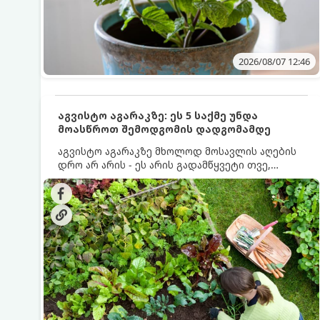
2026/08/07 12:46
აგვისტო აგარაკზე: ეს 5 საქმე უნდა
მოასწროთ შემოდგომის დადგომამდე
აგვისტო აგარაკზე მხოლოდ მოსავლის აღების
დრო არ არის - ეს არის გადამწყვეტი თვე,
როდესაც საფუძველი ეყრება მომავალი წლის
მოსავალს და ბაღი მზადდება შემოდგომა-
ზამთრის სეზონისთვის. იმისათვის, რომ
ნიადაგმა ენერგია აღიდგინოს, ხოლო
მცენარეებმა ზამთარს გაუძლონ, აგვისტოს
ბოლომდე 5 მნიშვნელოვანი საქმის გაკეთება
უნდა მოასწროთ: