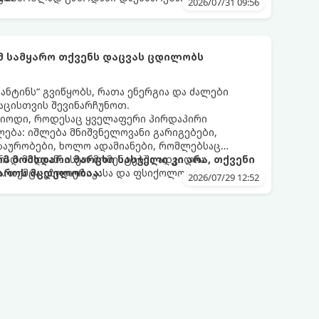
2026/07/31 09:56
ომ სამყარო თქვენს დაცვას ცდილობს
ნტინს“ გვიწყობს, რათა ენერგია და ძალები
აცისთვის შევინარჩუნოთ.
რიოდი, როდესაც ყველაფერი პირდაპირი
ბა: იშლება მნიშვნელოვანი გარიგებები,
ზაურობები, ხოლო ადამიანები, რომლებსაც
დ მიდიან. ასეთ მომენტებში ადვილია
რომ მომხდარი მარცხი სასჯელი კი არა, თქვენი
. თუმცა ეზოთერიკასა და ფსიქოლოგიაში ეს
აროს მცდელობაა:
2026/07/29 12:52
ანიხილება: როგორც სამყაროს (ან ჩვენი
ი მექანიზმების მუშაობა, რომელთაც რეალური,
ფრთხისგან შორს მივყავართ.