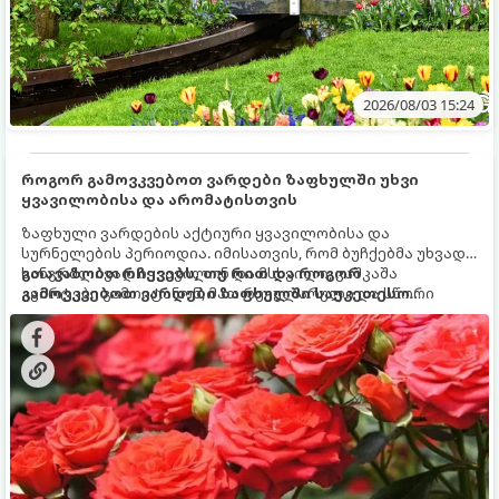
2026/08/03 15:24
როგორ გამოვკვებოთ ვარდები ზაფხულში უხვი
ყვავილობისა და არომატისთვის
ზაფხული ვარდების აქტიური ყვავილობისა და
სურნელების პერიოდია. იმისათვის, რომ ბუჩქებმა უხვად,
ხანგრძლივად იყვავილონ და მსხვილი, კაშკაშა
გთავაზობთ რჩევებს, თუ რით და როგორ
კვირტები გამოიტანონ, მათ რეგულარული და სწორი
გამოვკვებოთ ვარდები ზაფხულში საუკეთესო
გამოკვება სჭირდებათ. ზაფხულის პერიოდში მცენარის
შედეგის მისაღწევად:
მოთხოვნილებები იცვლება, ამიტომ მნიშვნელოვანია
ვიცოდეთ, რომელი სასუქები გამოიყენება ამ დროს.