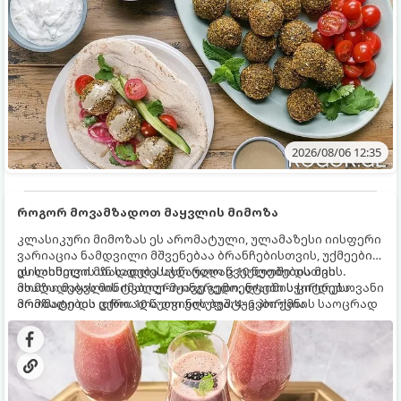
2026/08/06 12:35
როგორ მოვამზადოთ მაყვლის მიმოზა
კლასიკური მიმოზას ეს არომატული, ულამაზესი იისფერი
ვარიაცია ნამდვილი მშვენებაა ბრანჩებისთვის, უქმეების
დილისთვის ან სადღესასწაულო წვეულებებისთვის.
ეს სასმელი მზადდება სულ რაღაც 10 წუთში და მის
ახალი მაყვლის ტკბილ-მჟავე გემო, ლაიმის ციტრუსოვანი
მომზადებას მინიმალური ინგრედიენტები სჭირდება.
არომატი და ცქრიალა ღვინის ბუშტუკები ქმნის საოცრად
მომზადების დრო: 10 წუთი ულუფა: 4–6 პორცია
დახვეწილ და მაგრილებელ კოქტეილს.