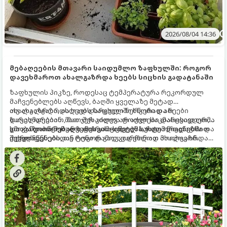
2026/08/04 14:36
მებაღეების მთავარი საიდუმლო ზაფხულში: როგორ
დავეხმაროთ ახალგაზრდა ხეებს სიცხის გადატანაში
ზაფხულის პიკზე, როდესაც ტემპერატურა რეკორდულ
მაჩვენებლებს აღწევს, ბაღში ყველაზე მეტად
ახალგაზრდა, ახლად დარგული ნერგები და ხეები
თუ ახალგაზრდა ხეებს ზაფხულში სწორად არ
ზარალდებიან. მათ ჯერ კიდევ არ აქვთ საკმარისად ღრმა
დავეხმარებით, მათ შესაძლოა ფოთლები დასცვივდეთ,
და განვითარებული ფესვთა სისტემა, რათა ნიადაგის
ხმობა დაიწყონ ან ზამთრის ყინვებს სუსტი ორგანიზმით
გთავაზობთ მებაღეების გამოცდილ საიდუმლოებებსა და
ქვედა ფენებიდან ტენი დამოუკიდებლად მოიპოვონ.
შეხვდნენ.
ოქროს წესებს, თუ როგორ გადავარჩინოთ ახალგაზრდა
ხეები ზაფხულის სიცხეში: