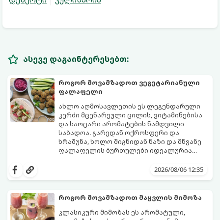
ასევე დაგაინტერესებთ:
როგორ მოვამზადოთ ვეგეტარიანული
ფალაფელი
ახლო აღმოსავლეთის ეს ლეგენდარული
კერძი მცენარეული ცილის, ვიტამინებისა
და საოცარი არომატების ნამდვილი
საბადოა. გარედან ოქროსფერი და
ხრაშუნა, ხოლო შიგნიდან ნაზი და მწვანე
ფალაფელის ბურთულები იდეალურია
პიტაში (არაბულ პურში) ჩასადებად,
ამ რეცეპტის მთავარი საიდუმლო იმაში
სალათებთან ერთად ან ტახინის (სესამის)
მდგომარეობს, რომ გამოიყენება
2026/08/06 12:35
სოუსთან მირთმევისთვის.
გამომშრალი და ჩამბალი მუხუდო და არა
დაკონსერვებული, რათა ბურთულებმა
შეწვისას ფორმა იდეალურად შეინარჩუნოს
როგორ მოვამზადოთ მაყვლის მიმოზა
და არ დაიშალოს.
მომზადების დრო: 20 წუთი (დამატებით
კლასიკური მიმოზას ეს არომატული,