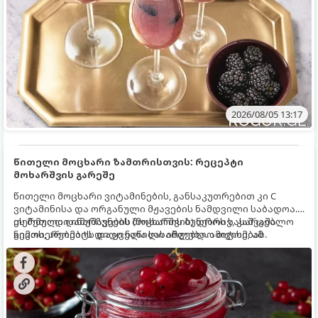
2026/08/05 13:17
წითელი მოცხარი ზამთრისთვის: რეცეპტი
მოხარშვის გარეშე
წითელი მოცხარი ვიტამინების, განსაკუთრებით კი C
ვიტამინისა და ორგანული მჟავების ნამდვილი საბადოა.
თერმული დამუშავების (მოხარშვის) დროს სასარგებლო
ეს მეთოდი ინარჩუნებს მოცხარის ბუნებრივ, კაშკაშა
ნივთიერებების დიდი ნაწილი იშლება. ამიტომ, ამ
გემოს, არომატს და ყველა სასარგებლო თვისებას.
კენკრის ზამთრისთვის შესანახად საუკეთესო გზა
„ცოცხალი ჯემის“ მომზადებაა - მოხარშვის გარეშე.