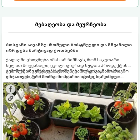
მებაღეობა და მეურნეობა
ბოსტანი აივანზე: რომელი ბოსტნეული და მწვანილი
იზრდება მარტივად ქოთნებში
ქალაქში ცხოვრება იმას არ ნიშნავს, რომ საკუთარი
ხელით მოყვანილი, ეკოლოგიურად სუფთა პროდუქტის
გემოზე უარი თქვათ. პატარა აივანიც კი საკმარისია
ქოთნებში მცენარეების მოშენება მარტივი, სასიამოვნო
იმისათვის, რომ მოიწყოთ მინი-ბოსტანი, საიდანაც
და ესთეტიკური ჰობია. მთავარია იცოდეთ, რომელი
ყოველდღიურად ახალ, არომატულ მწვანილსა და
კულტურები ეგუებიან ქოთნის პირობებს ყველაზე კარგად
ბოსტნეულს მოკრეფთ.
და როგორ მოუაროთ მათ სწორად.