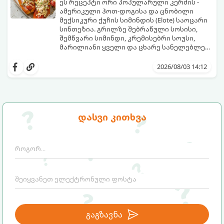
ეს რეცეპტი ორი პოპულარული კერძის -
ამერიკული ჰოთ-დოგისა და ცნობილი
მექსიკური ქუჩის სიმინდის (Elote) საოცარი
სინთეზია. გრილზე შებრაწული სოსისი,
შემწვარი სიმინდი, კრემისებრი სოუსი,
მარილიანი ყველი და ცხარე სანელებლები
ქმნის ნამდვილი გემოების აფეთქებას.
ეს იდეალური კერძია ეზოს
წვეულებებისთვის, ბარბექიუსთვის ან
2026/08/03 14:12
უბრალოდ მეგობრებთან ერთად გემრიელი
ვახშმისთვის.
მომზადების დრო: 15 წუთი
ულუფა: 8 პორცია
დასვი კითხვა
გაგზავნა