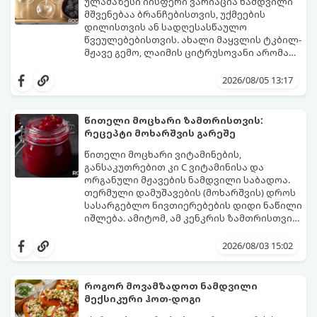
მუხუდოს ჩალბობის დრო: 12-24 საათი)
ულამაზესი იისფერი ვარიაცია ნამდვილი
შეწვის დრო: 10–15 წუთი ულუფა: 20–24 ცალი
მშვენებაა ბრანჩებისთვის, უქმეების
ბურთულა (4–6 პორცია)
დილისთვის ან სადღესასწაულო
წვეულებებისთვის. ახალი მაყვლის ტკბილ-
მჟავე გემო, ლაიმის ციტრუსოვანი არომატი
და ცქრიალა ღვინის ბუშტუკები ქმნის
ეს სასმელი მზადდება სულ რაღაც 10 წუთში
საოცრად დახვეწილ და მაგრილებელ
და მის მომზადებას მინიმალური
2026/08/05 13:17
კოქტეილს.
ინგრედიენტები სჭირდება.
მომზადების დრო: 10 წუთი ულუფა: 4–6
პორცია
წითელი მოცხარი ზამთრისთვის:
რეცეპტი მოხარშვის გარეშე
წითელი მოცხარი ვიტამინების,
განსაკუთრებით კი C ვიტამინისა და
ორგანული მჟავების ნამდვილი საბადოა.
თერმული დამუშავების (მოხარშვის) დროს
სასარგებლო ნივთიერებების დიდი ნაწილი
იშლება. ამიტომ, ამ კენკრის ზამთრისთვის
შესანახად საუკეთესო გზა „ცოცხალი ჯემის“
ეს მეთოდი ინარჩუნებს მოცხარის
მომზადებაა - მოხარშვის გარეშე.
ბუნებრივ, კაშკაშა გემოს, არომატს და
2026/08/03 15:02
ყველა სასარგებლო თვისებას.
როგორ მოვამზადოთ ნამდვილი
მექსიკური ჰოთ-დოგი