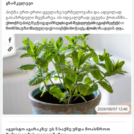
გზამკვლევი
პიტნა ერთ-ერთი ყველაზე სურნელოვანი და ადვილად
გასაზრდელი მცენარეა. ის იდეალურად ეგუება ქოთანში
ცხოვრებას, მეტიც, გამოცდილი მებაღეები გვირჩევენ,
ქოთნის პიტნა მთელი წლის განმავლობაში გაგახარებთ
რომ პიტნა მხოლოდ ქოთანში მოვიყვანოთ, რადგან ღია
ნორჩი, არომატული ფოთლებით ჩაის, ლიმონათისა თუ
გრუნტში (ბაღში) დარგვისას ის ფესვებით ძალიან
კერძებისთვის.
სწრაფად ვრცელდება და სხვა მცენარეებს ავიწროებს.
2026/08/07 12:46
აგვისტო აგარაკზე: ეს 5 საქმე უნდა მოასწროთ