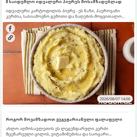
8 საიდუმლო იდეალური პიურეს მოსამზადებლად
იდეალური კარტოფილის პიურე - ეს ნაზი, ჰაეროვანი
კერძია, სასიამოვნო გემოთი და ნაღების-მოყვითალო
ფერით. მისი მომზადება ძალიან მარტივია, მაგრამ
არსებობს რამდენიმე საიდუმლო, რომლებიც უნდა
იცოდეთ, რომ პიურე იდეალურად გემრიელი გამოვიდეს.
2026/08/07 14:00
როგორ მოვამზადოთ ვეგეტარიანული ფალაფელი
ახლო აღმოსავლეთის ეს ლეგენდარული კერძი
მცენარეული ცილის, ვიტამინებისა და საოცარი