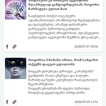
ზოდიაქოს ეს ნიშნები აგვისტოში
ზღაპრულად გამდიდრდებიან: როგორი
წარმატება ელით მათ
ზაფხულის ბოლო თვე ბევრი
ადამიანისთვის არამხოლოდ შვებულებისა
და დასვენების, არამედ ფინანსური
გარღვევის პერიოდიც გახდება.
ასტროლოგების პროგნოზით, პლანეტების
განლაგება აგვისტოში შექმნის უნიკალურ
ენერგეტიკულ ნაკადებს, რომლებიც
გაიგეთ, მოხვდით თუ არა იმ იღბლიანთა
ზოდიაქოს 4 ნიშანს ფინანსური წარმატების
შორის, ვისაც აგვისტოში ფინანსური
2026/07/31 09:56
მიღწევასა და შემოსავლების
იღბალი გაუღიმებს:
საგრძნობლად გაზრდაში დაეხმარება.
როგორია 5 ნიშანი იმისა, რომ სამყარო
თქვენს დაცვას ცდილობს
ზოგჯერ ცხოვრება დროულ „კარანტინს“
გვიწყობს, რათა ენერგია და ძალები
მართლაც ჩვენი კუთვნილი რაღაცისთვის
შევინარჩუნოთ.
ზოგჯერ ცხოვრებაში დგება პერიოდი,
როდესაც ყველაფერი პირდაპირი
მნიშვნელობით ხელიდან გვეცლება:
იშლება მნიშვნელოვანი გარიგებები,
2026/07/29 12:52
უქმდება დიდხანს ნანატრი მოგზაურობები,