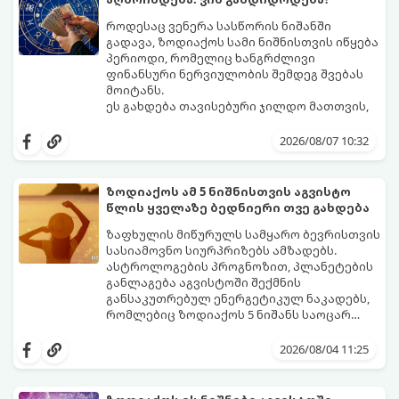
როდესაც ვენერა სასწორის ნიშანში
გადავა, ზოდიაქოს სამი ნიშნისთვის იწყება
პერიოდი, რომელიც ხანგრძლივი
ფინანსური ნერვიულობის შემდეგ შვებას
მოიტანს.
ეს გახდება თავისებური ჯილდო მათთვის,
ვინც დიდხანს შრომობდა, მოთმინებას
იჩენდა და სირთულეების მიუხედავად წინ
2026/08/07 10:32
სვლას განაგრძობდა. ბევრი მიეჩვია
სტაბილურობისთვის ბრძოლას,
სურვილების გადადებასა და ხარჯების
ზოდიაქოს ამ 5 ნიშნისთვის აგვისტო
მკაცრ კონტროლს. თუმცა, ახლა სიტუაცია
პრობლემები, რომლებიც უსასრულო
წლის ყველაზე ბედნიერი თვე გახდება
თანდათან შეიცვლება.
გეგონათ, უკან დაიხევს, ამასთან ერთად კი
გაჩნდება მეტი ნდობა მომავლის მიმართ.
ზაფხულის მიწურულს სამყარო ბევრისთვის
რთული პერიოდის შემდეგ ეს ნიშნები
სასიამოვნო სიურპრიზებს ამზადებს.
შეძლებენ ამოისუნთქონ და დაინახონ
ასტროლოგების პროგნოზით, პლანეტების
ახალი შესაძლებლობები.
განლაგება აგვისტოში შექმნის
განსაკუთრებულ ენერგეტიკულ ნაკადებს,
რომლებიც ზოდიაქოს 5 ნიშანს საოცარ
იღბალს, ჰარმონიასა და წარმატებას
მათთვის აგვისტო გარდამტეხი და წლის
მოუტანს.
ყველაზე ბედნიერი თვე აღმოჩნდება.
2026/08/04 11:25
გაიგეთ, მოხვდით თუ არა ამ იღბლიანთა
შორის: